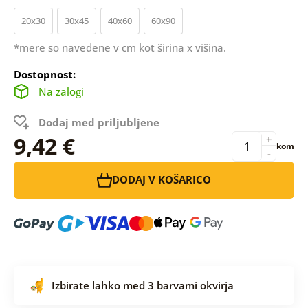
20x30
30x45
40x60
60x90
*mere so navedene v cm kot širina x višina.
Dostopnost:
Na zalogi
Dodaj med priljubljene
9,42 €
+
kom
-
DODAJ V KOŠARICO
Izbirate lahko med 3 barvami okvirja