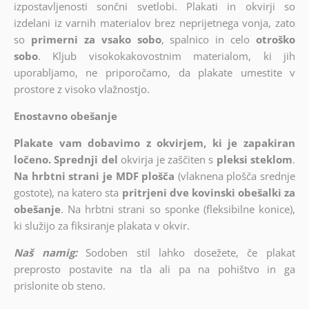
izpostavljenosti sončni svetlobi. Plakati in okvirji so
izdelani iz varnih materialov brez neprijetnega vonja, zato
so
primerni za vsako sobo
, spalnico in celo
otroško
sobo
. Kljub visokokakovostnim materialom, ki jih
uporabljamo, ne priporočamo, da plakate umestite v
prostore z visoko vlažnostjo.
Enostavno obešanje
Plakate vam dobavimo z okvirjem, ki je zapakiran
ločeno. Sprednji del
okvirja je zaščiten s
pleksi steklom
.
Na hrbtni strani je MDF plošča
(vlaknena plošča srednje
gostote), na katero sta
pritrjeni dve kovinski obešalki za
obešanje
. Na hrbtni strani so sponke (fleksibilne konice),
ki služijo za fiksiranje plakata v okvir.
Naš namig:
Sodoben stil lahko dosežete, če plakat
preprosto postavite na tla ali pa na pohištvo in ga
prislonite ob steno.