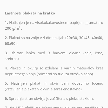
Lastnosti plakata na kratko
1.
Natisnjen je na visokokakovostnem papirju z gramaturo
200 g/m²
.
2.
Plakati so na voljo v 4 dimenzijah
(20x30, 30x45, 40x60,
60x90).
3.
Izbirate lahko med 3 barvami okvirja (bela, črna,
srebrna).
4.
Plakati in okvirji so izdelani iz varnih materialov brez
neprijetnega vonja (primerni so tudi za otroško sobo).
5.
Natisnjen plakat in okvir vam dobavimo ločeno
(vstavljanje plakata v okvir je zares enostavno).
6.
Sprednja stran okvirja je zaščitena s pleksi steklom.
7.
Na MDF plošči na hrbtni strani okvirja sta umeščeni 2