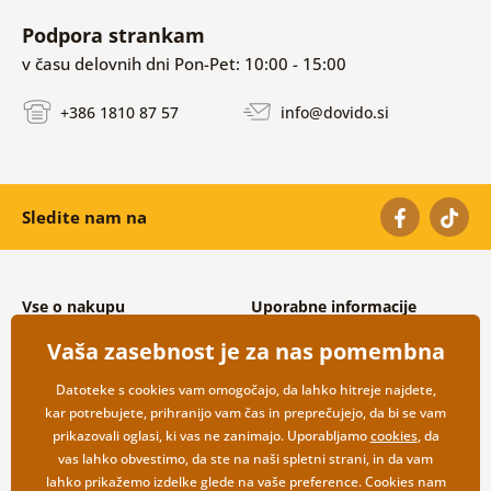
Podpora strankam
v času delovnih dni Pon-Pet: 10:00 - 15:00
+386 1810 87 57
info@dovido.si
Sledite nam na
Vse o nakupu
Uporabne informacije
Splošni in reklamacijski pogoji
O nas
Vaša zasebnost je za nas pomembna
Varovanje osebnih podatkov
Pogosto zastavljena vprašanja
Možnosti dostave in plačila
Kontakti
Datoteke s cookies vam omogočajo, da lahko hitreje najdete,
Vračilo blaga
Veleprodaja
kar potrebujete, prihranijo vam čas in preprečujejo, da bi se vam
prikazovali oglasi, ki vas ne zanimajo. Uporabljamo
cookies
, da
vas lahko obvestimo, da ste na naši spletni strani, in da vam
lahko prikažemo izdelke glede na vaše preference. Cookies nam