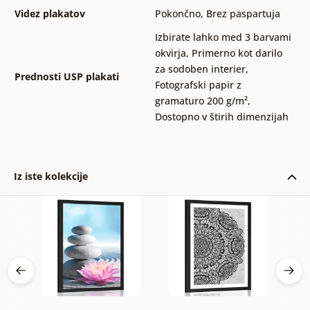
Videz plakatov
Pokončno
,
Brez paspartuja
Izbirate lahko med 3 barvami
okvirja
,
Primerno kot darilo
za sodoben interier
,
Prednosti USP plakati
Fotografski papir z
gramaturo 200 g/m²
,
Dostopno v štirih dimenzijah
Iz iste kolekcije