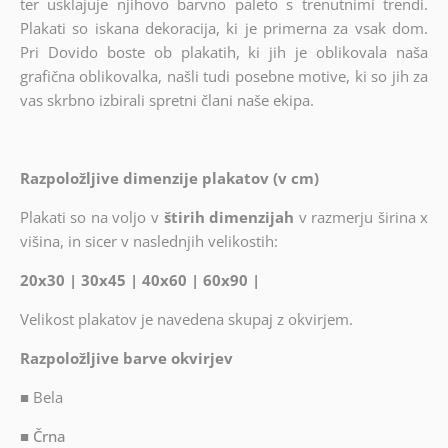
ter usklajuje njihovo barvno paleto s trenutnimi trendi.
Plakati so iskana dekoracija, ki je primerna za vsak dom.
Pri Dovido boste ob plakatih, ki jih je oblikovala naša
grafična oblikovalka, našli tudi posebne motive, ki so jih za
vas skrbno izbirali spretni člani naše ekipa.
Razpoložljive dimenzije plakatov (v cm)
Plakati so na voljo v
štirih dimenzijah
v razmerju širina x
višina, in sicer v naslednjih velikostih:
20x30 | 30x45 | 40x60 | 60x90 |
Velikost plakatov je navedena skupaj z okvirjem.
Razpoložljive barve okvirjev
■
Bela
■ Črna