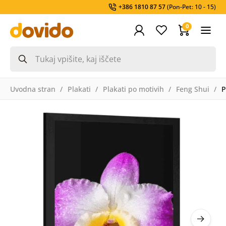
+386 1810 87 57
(Pon-Pet: 10 - 15)
0
Uvodna stran
Plakati
Plakati po motivih
Feng Shui
P