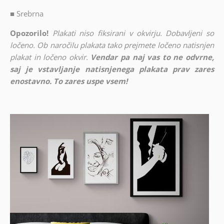
■
Srebrna
Opozorilo!
Plakati niso fiksirani v okvirju. Dobavljeni so
ločeno. Ob naročilu plakata tako prejmete ločeno natisnjen
plakat in ločeno okvir.
Vendar pa naj vas to ne odvrne,
saj je vstavljanje natisnjenega plakata prav zares
enostavno. To zares uspe vsem!