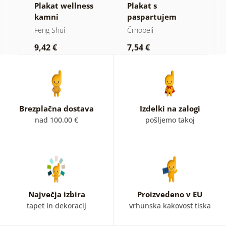
Plakat wellness
Plakat s
P
kamni
paspartujem
p
rožasta Mandala
o
Feng Shui
Črnobeli
F
v črnobeli
z
9,42 €
7,54 €
9
ti
varianti
b
Brezplačna dostava
Izdelki na zalogi
nad 100.00 €
pošljemo takoj
Največja izbira
Proizvedeno v EU
tapet in dekoracij
vrhunska kakovost tiska