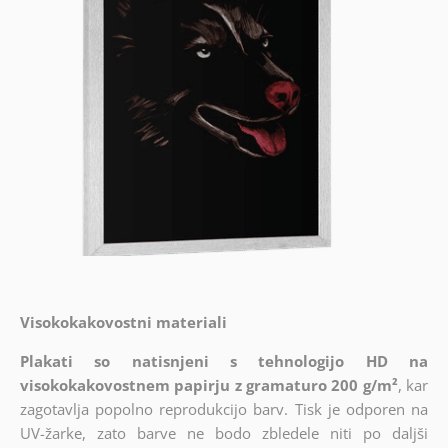
Visokokakovostni materiali
Plakati so natisnjeni s tehnologijo HD na
visokokakovostnem papirju z gramaturo 200 g/m²
, kar
zagotavlja popolno reprodukcijo barv. Tisk je odporen na
UV-žarke, zato barve ne bodo zbledele niti po daljši