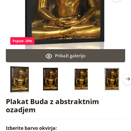
Popust -20%
Prikaži galerijo
Plakat Buda z abstraktnim
ozadjem
Izberite barvo okvirja: