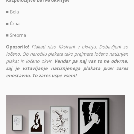
Razpoložljive barve okvirjev
■
Bela
■ Črna
■
Srebrna
Opozorilo!
Plakati niso fiksirani v okvirju. Dobavljeni so
ločeno. Ob naročilu plakata tako prejmete ločeno natisnjen
plakat in ločeno okvir.
Vendar pa naj vas to ne odvrne,
saj je vstavljanje natisnjenega plakata prav zares
enostavno. To zares uspe vsem!