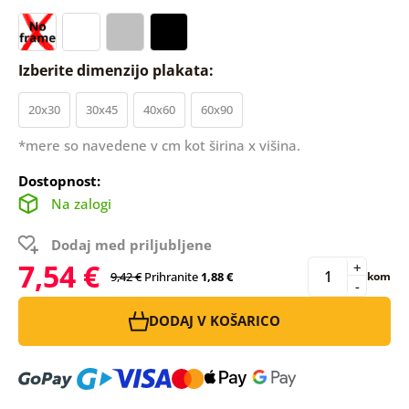
Izberite dimenzijo plakata:
20x30
30x45
40x60
60x90
*mere so navedene v cm kot širina x višina.
Dostopnost:
Na zalogi
Dodaj med priljubljene
7,54 €
+
9,42 €
Prihranite
1,88 €
kom
-
DODAJ V KOŠARICO