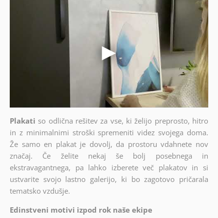
Plakati
so odlična rešitev za vse, ki želijo preprosto, hitro
in z minimalnimi stroški spremeniti videz svojega doma.
Že samo en plakat je dovolj, da prostoru vdahnete nov
značaj. Če želite nekaj še bolj posebnega in
ekstravagantnega, pa lahko izberete več plakatov in si
ustvarite svojo lastno galerijo, ki bo zagotovo pričarala
tematsko vzdušje.
Edinstveni motivi izpod rok naše ekipe