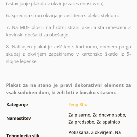
(vstavljanje plakata v okvir je zares enostavno).
6.
Sprednja stran okvirja je zaščitena s pleksi steklom.
7.
Na MDF plošči na hrbtni strani okvirja sta umeščeni 2
kovinski obešalki za obešanje.
8.
Natisnjen plakat je zaščiten s kartonom, obenem pa ga
skupaj z okvirjem zapakiramo v kartonsko škatlo iz 5-
slojne lepenke.
Plakat za na steno je pravi dekorativni element za
vsak sodoben dom, ki želi biti v koraku s časom.
Kategorije
Feng Shui
Za pisarno
,
Za dnevno sobo
,
Namestitev
Za predsobo
,
Za spalnico
Potiskana
,
Z okvirjem
,
Na
Tehnologija slik