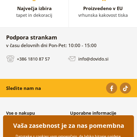
Največja izbira
Proizvedeno v EU
tapet in dekoracij
vrhunska kakovost tiska
Podpora strankam
v času delovnih dni Pon-Pet: 10:00 - 15:00
+386 1810 87 57
info@dovido.si
Sledite nam na
Vse o nakupu
Uporabne informacije
Splošni in reklamacijski pogoji
O nas
Vaša zasebnost je za nas pomembna
Varovanje osebnih podatkov
Pogosto zastavljena vprašanja
Možnosti dostave in plačila
Kontakti
Datoteke s cookies vam omogočajo, da lahko hitreje najdete,