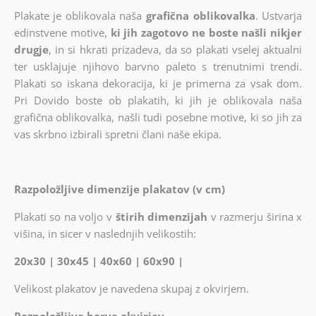
Plakate je oblikovala naša
grafična oblikovalka
. Ustvarja
edinstvene motive,
ki jih zagotovo ne boste našli nikjer
drugje
, in si hkrati prizadeva, da so plakati vselej aktualni
ter usklajuje njihovo barvno paleto s trenutnimi trendi.
Plakati so iskana dekoracija, ki je primerna za vsak dom.
Pri Dovido boste ob plakatih, ki jih je oblikovala naša
grafična oblikovalka, našli tudi posebne motive, ki so jih za
vas skrbno izbirali spretni člani naše ekipa.
Razpoložljive dimenzije plakatov (v cm)
Plakati so na voljo v
štirih dimenzijah
v razmerju širina x
višina, in sicer v naslednjih velikostih:
20x30 | 30x45 | 40x60 | 60x90 |
Velikost plakatov je navedena skupaj z okvirjem.