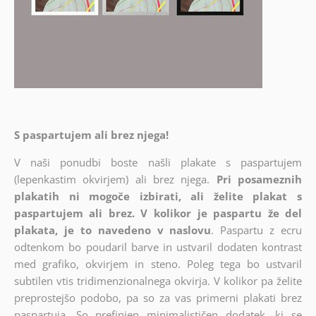
S paspartujem ali brez njega!
V naši ponudbi boste našli plakate s paspartujem
(lepenkastim okvirjem) ali brez njega.
Pri posameznih
plakatih ni mogoče izbirati, ali želite plakat s
paspartujem ali brez. V kolikor je paspartu že del
plakata, je to navedeno v naslovu
. Paspartu z ecru
odtenkom bo poudaril barve in ustvaril dodaten kontrast
med grafiko, okvirjem in steno. Poleg tega bo ustvaril
subtilen vtis tridimenzionalnega okvirja. V kolikor pa želite
preprostejšo podobo, pa so za vas primerni plakati brez
paspartuja. So prefinjen minimalističen dodatek, ki se