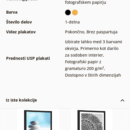
fotografskem papirju
Barva
Število delov
1-delna
Videz plakatov
Pokončno
,
Brez paspartuja
Izbirate lahko med 3 barvami
okvirja
,
Primerno kot darilo
za sodoben interier
,
Prednosti USP plakati
Fotografski papir z
gramaturo 200 g/m²
,
Dostopno v štirih dimenzijah
Iz iste kolekcije