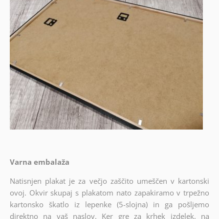
Varna embalaža
Natisnjen plakat je za večjo zaščito umeščen v kartonski
ovoj. Okvir skupaj s plakatom nato zapakiramo v trpežno
kartonsko škatlo iz lepenke (5-slojna) in ga pošljemo
direktno na vaš naslov. Ker gre za krhek izdelek, na