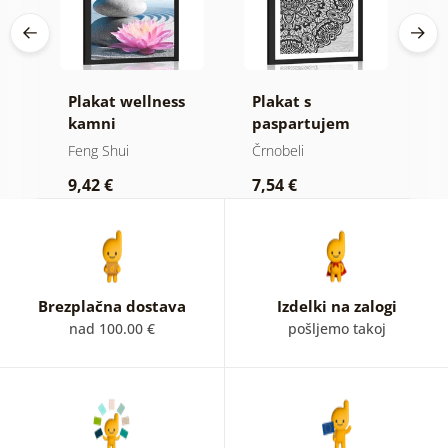
ni
Plakat wellness
Plakat s
P
kamni
paspartujem
p
rožasta Mandala
o
Feng Shui
Črnobeli
F
v črnobeli
z
9,42 €
7,54 €
9
varianti
b
Brezplačna dostava
Izdelki na zalogi
nad 100.00 €
pošljemo takoj