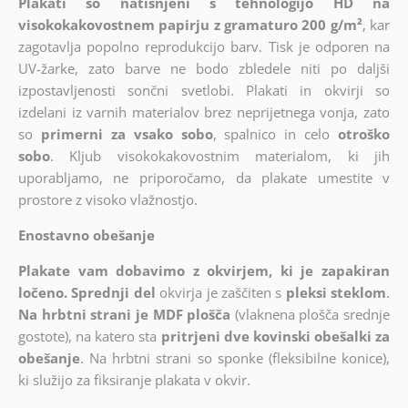
Plakati so natisnjeni s tehnologijo HD na
visokokakovostnem papirju z gramaturo 200 g/m²
, kar
zagotavlja popolno reprodukcijo barv. Tisk je odporen na
UV-žarke, zato barve ne bodo zbledele niti po daljši
izpostavljenosti sončni svetlobi. Plakati in okvirji so
izdelani iz varnih materialov brez neprijetnega vonja, zato
so
primerni za vsako sobo
, spalnico in celo
otroško
sobo
. Kljub visokokakovostnim materialom, ki jih
uporabljamo, ne priporočamo, da plakate umestite v
prostore z visoko vlažnostjo.
Enostavno obešanje
Plakate vam dobavimo z okvirjem, ki je zapakiran
ločeno. Sprednji del
okvirja je zaščiten s
pleksi steklom
.
Na hrbtni strani je MDF plošča
(vlaknena plošča srednje
gostote), na katero sta
pritrjeni dve kovinski obešalki za
obešanje
. Na hrbtni strani so sponke (fleksibilne konice),
ki služijo za fiksiranje plakata v okvir.