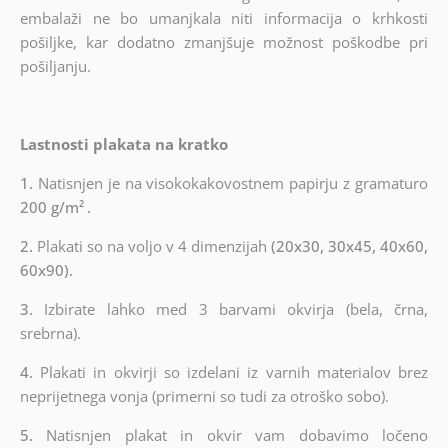
embalaži ne bo umanjkala niti informacija o krhkosti
pošiljke, kar dodatno zmanjšuje možnost poškodbe pri
pošiljanju.
Lastnosti plakata na kratko
1.
Natisnjen je na visokokakovostnem papirju z gramaturo
200 g/m²
.
2.
Plakati so na voljo v 4 dimenzijah
(20x30, 30x45, 40x60,
60x90).
3.
Izbirate lahko med 3 barvami okvirja (bela, črna,
srebrna).
4.
Plakati in okvirji so izdelani iz varnih materialov brez
neprijetnega vonja (primerni so tudi za otroško sobo).
5.
Natisnjen plakat in okvir vam dobavimo ločeno