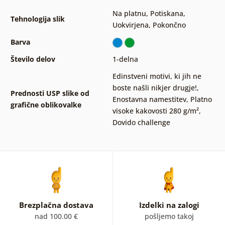
Na platnu
,
Potiskana
,
Tehnologija slik
Uokvirjena
,
Pokončno
Barva
Število delov
1-delna
Edinstveni motivi, ki jih ne
boste našli nikjer drugje!
,
Prednosti USP slike od
Enostavna namestitev
,
Platno
grafične oblikovalke
visoke kakovosti 280 g/m²
,
Dovido challenge
Brezplačna dostava
Izdelki na zalogi
nad 100.00 €
pošljemo takoj