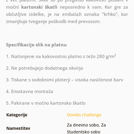
močni
kartonski škatli
neposredno k vam. Ker gre za
občutljive izdelke, je na embalaži oznaka "krhko", kar
zmanjšuje tveganje poškodb med prevozom.
Specifikacije slik na platnu
2
1. Natisnjene na kakovostno platno s težo 280 g/m
2. Ne potrebujejo dodatnega okvirja
3. Tiskane s sodobnimi ploterji – visoka nasičenost barv
4. Enostavna montaža
5. Pakirane v močno kartonsko škatlo
Kategorije
Dovido challenge
Za dnevno sobo
,
Za
Namestitev
študentsko sobo