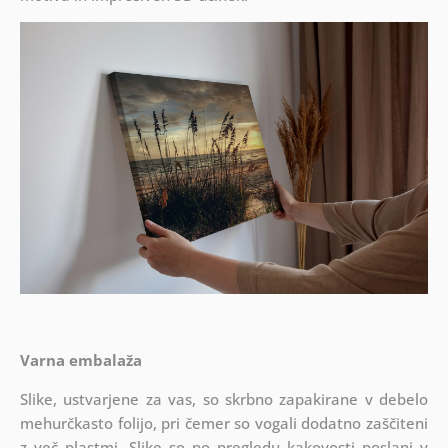
Varna embalaža
Slike, ustvarjene za vas, so skrbno zapakirane v debelo
mehurčkasto folijo, pri čemer so vogali dodatno zaščiteni
z več plastmi.
Slike so po pregledu kakovosti poslani v