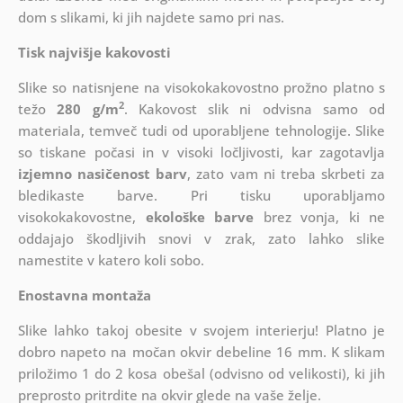
dom s slikami, ki jih najdete samo pri nas.
Tisk najvišje kakovosti
Slike so natisnjene na visokokakovostno prožno platno s
2
težo
280 g/m
. Kakovost slik ni odvisna samo od
materiala, temveč tudi od uporabljene tehnologije. Slike
so tiskane počasi in v visoki ločljivosti, kar zagotavlja
izjemno nasičenost barv
, zato vam ni treba skrbeti za
bledikaste barve. Pri tisku uporabljamo
visokokakovostne,
ekološke barve
brez vonja, ki ne
oddajajo škodljivih snovi v zrak, zato lahko slike
namestite v katero koli sobo.
Enostavna montaža
Slike lahko takoj obesite v svojem interierju! Platno je
dobro napeto na močan okvir debeline 16 mm. K slikam
priložimo 1 do 2 kosa obešal (odvisno od velikosti), ki jih
preprosto pritrdite na okvir glede na vaše želje.