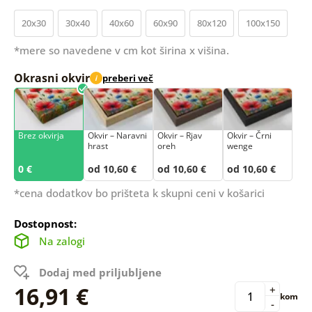
20x30
30x40
40x60
60x90
80x120
100x150
*mere so navedene v cm kot širina x višina.
Okrasni okvir
preberi več
i
Brez okvirja
Okvir – Naravni
Okvir – Rjav
Okvir – Črni
hrast
oreh
wenge
0 €
od 10,60 €
od 10,60 €
od 10,60 €
*cena dodatkov bo prišteta k skupni ceni v košarici
Dostopnost:
Na zalogi
Dodaj med priljubljene
16,91 €
+
kom
-