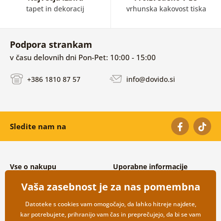
tapet in dekoracij
vrhunska kakovost tiska
Podpora strankam
v času delovnih dni Pon-Pet: 10:00 - 15:00
+386 1810 87 57
info@dovido.si
Sledite nam na
Vse o nakupu
Uporabne informacije
Splošni in reklamacijski pogoji
O nas
Vaša zasebnost je za nas pomembna
Varovanje osebnih podatkov
Pogosto zastavljena vprašanja
Možnosti dostave in plačila
Kontakti
Datoteke s cookies vam omogočajo, da lahko hitreje najdete,
Vračilo blaga
Veleprodaja
kar potrebujete, prihranijo vam čas in preprečujejo, da bi se vam