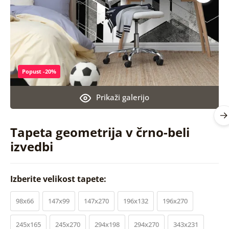
Popust -20%
Prikaži galerijo
Tapeta geometrija v črno-beli
izvedbi
Izberite velikost tapete:
98x66
147x99
147x270
196x132
196x270
245x165
245x270
294x198
294x270
343x231