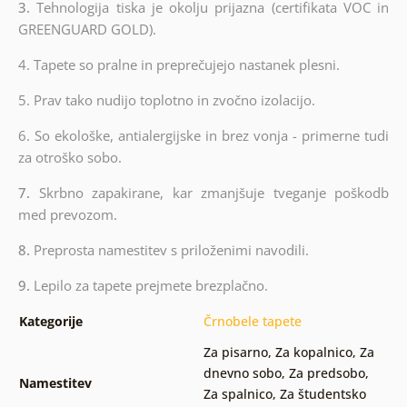
3.
Tehnologija tiska je okolju prijazna (certifikata VOC in
GREENGUARD GOLD).
4. Tapete so pralne in preprečujejo nastanek plesni.
5. Prav tako nudijo toplotno in zvočno izolacijo.
6.
So ekološke, antialergijske in brez vonja - primerne tudi
za otroško sobo.
7.
Skrbno zapakirane, kar zmanjšuje tveganje poškodb
med prevozom.
8.
Preprosta namestitev s priloženimi navodili.
9.
Lepilo za tapete prejmete brezplačno.
Kategorije
Črnobele tapete
Za pisarno
,
Za kopalnico
,
Za
dnevno sobo
,
Za predsobo
,
Namestitev
Za spalnico
,
Za študentsko