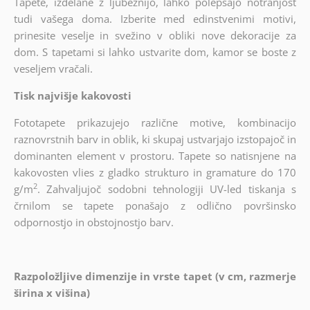
Tapete, izdelane z ljubeznijo, lahko polepšajo notranjost
tudi vašega doma. Izberite med edinstvenimi motivi,
prinesite veselje in svežino v obliki nove dekoracije za
dom. S tapetami si lahko ustvarite dom, kamor se boste z
veseljem vračali.
Tisk najvišje kakovosti
Fototapete prikazujejo različne motive, kombinacijo
raznovrstnih barv in oblik, ki skupaj ustvarjajo izstopajoč in
dominanten element v prostoru. Tapete so natisnjene na
kakovosten vlies z gladko strukturo in gramature do 170
2
g/m
. Zahvaljujoč sodobni tehnologiji UV-led tiskanja s
črnilom se tapete ponašajo z odlično površinsko
odpornostjo in obstojnostjo barv.
Razpoložljive dimenzije in vrste tapet (v cm, razmerje
širina x višina)