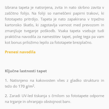
Izbrana tapeta je natisnjena, zvita in nato skrbno zavita v
zaščitno folijo. Na foliji so nameščeni papirni trakovi, ki
fototapeto pritrdijo. Tapeta je nato zapakirana v trpežno
kartonsko škatlo, ki zagotavlja varnost med prevozom in
zmanjšuje tveganje poškodb. Vsaka tapeta vsebuje tudi
praktična navodila za namestitev tapet, poleg tega pa vam
kot bonus priložimo lepilo za fototapete brezplačno.
Prenesi navodila
Ključne lastnosti tapet
1.
Natisnjeno na kakovosten vlies z gladko strukturo in
2
težo do
170 g/m
.
2.
Zaradi UV-led tiskanja s črnilom so fototapete odporne
na trganje in ohranjajo obstojnost barv.