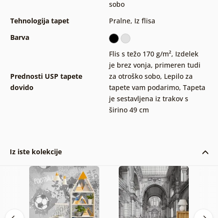
sobo
Tehnologija tapet
Pralne
,
Iz flisa
Barva
Flis s težo 170 g/m²
,
Izdelek
je brez vonja, primeren tudi
Prednosti USP tapete
za otroško sobo
,
Lepilo za
dovido
tapete vam podarimo
,
Tapeta
je sestavljena iz trakov s
širino 49 cm
Iz iste kolekcije