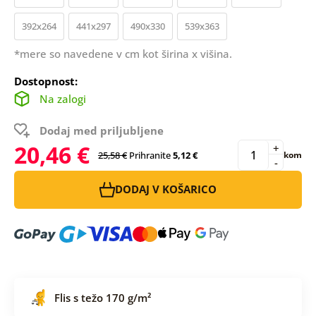
392x264
441x297
490x330
539x363
*mere so navedene v cm kot širina x višina.
Dostopnost:
Na zalogi
Dodaj med priljubljene
20,46 €
+
25,58 €
Prihranite
5,12 €
kom
-
DODAJ V KOŠARICO
Flis s težo 170 g/m²