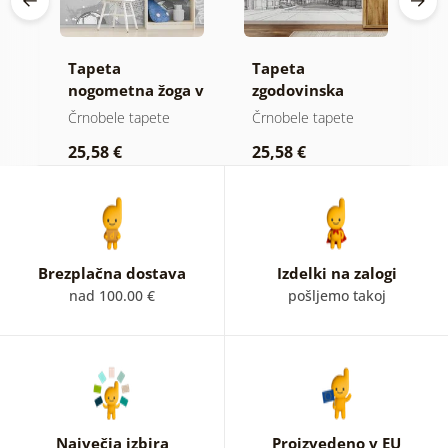
Tapeta
Tapeta
S
nogometna žoga v
zgodovinska
f
sivi barvi
arhitektura v
č
Črnobele tapete
Črnobele tapete
S
črno-beli risbi
25,58 €
25,58 €
2
Brezplačna dostava
Izdelki na zalogi
nad 100.00 €
pošljemo takoj
Največja izbira
Proizvedeno v EU