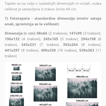
Tapete so na voljo v naslednjih dimenzijah in vrstah, vsaka
velikost je sestavljena iz trakov širine 49 cm.
1) Fototapete - standardne dimenzije (motiv ostaja
enak, spreminja se le velikost)
Dimenzije (v cm): 98x66
(2 trakova),
147x99
(3 trakovi),
196x132
(4 trakovi),
245x165
(5 trakov),
294x198
(6
trakov),
343x231
(7 trakov),
392x264
(8 trakov),
441x297
(9 trakov),
490x330
(10 trakov),
539x363
(11
trakov)