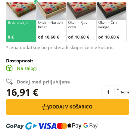
Brez okvirja
Okvir – Naravni
Okvir – Rjav
Okvir – Črni
hrast
oreh
wenge
0 €
od 10,60 €
od 10,60 €
od 10,60 €
*cena dodatkov bo prišteta k skupni ceni v košarici
Dostopnost:
Na zalogi
Dodaj med priljubljene
16,91 €
+
kom
-
DODAJ V KOŠARICO