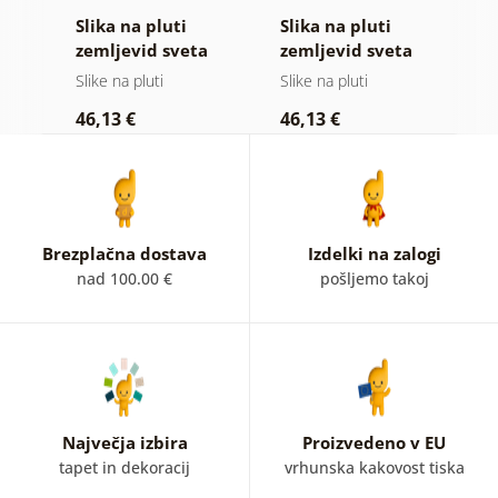
Slika na pluti
Slika na pluti
S
vid
zemljevid sveta
zemljevid sveta
z
na lesenem
na lesu
Slike na pluti
Slike na pluti
Sl
ozadju
46,13 €
46,13 €
1
Brezplačna dostava
Izdelki na zalogi
nad 100.00 €
pošljemo takoj
Največja izbira
Proizvedeno v EU
tapet in dekoracij
vrhunska kakovost tiska