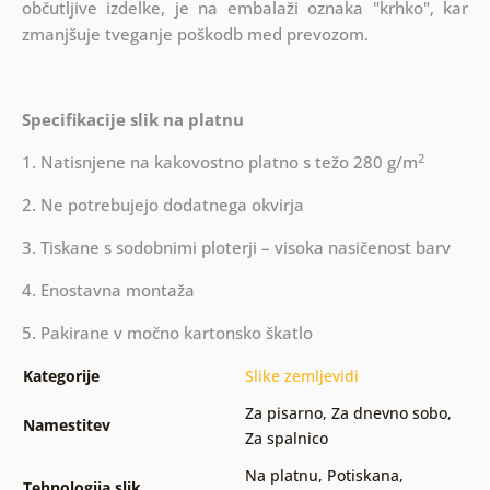
občutljive izdelke, je na embalaži oznaka "krhko", kar
zmanjšuje tveganje poškodb med prevozom.
Specifikacije slik na platnu
2
1. Natisnjene na kakovostno platno s težo 280 g/m
2. Ne potrebujejo dodatnega okvirja
3. Tiskane s sodobnimi ploterji – visoka nasičenost barv
4. Enostavna montaža
5. Pakirane v močno kartonsko škatlo
Kategorije
Slike zemljevidi
Za pisarno
,
Za dnevno sobo
,
Namestitev
Za spalnico
Na platnu
,
Potiskana
,
Tehnologija slik