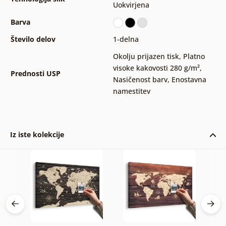
Uokvirjena
Barva
Število delov
1-delna
Okolju prijazen tisk
,
Platno
visoke kakovosti 280 g/m²
,
Prednosti USP
Nasičenost barv
,
Enostavna
namestitev
Iz iste kolekcije