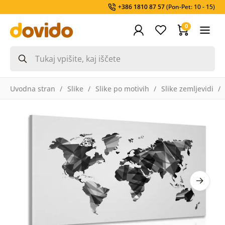
+386 1810 87 57
(Pon-Pet: 10 - 15)
0
Uvodna stran
Slike
Slike po motivih
Slike zemljevidi