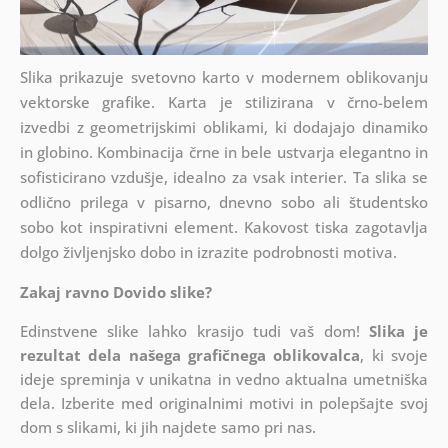
Slika prikazuje svetovno karto v modernem oblikovanju
vektorske grafike. Karta je stilizirana v črno-belem
izvedbi z geometrijskimi oblikami, ki dodajajo dinamiko
in globino. Kombinacija črne in bele ustvarja elegantno in
sofisticirano vzdušje, idealno za vsak interier. Ta slika se
odlično prilega v pisarno, dnevno sobo ali študentsko
sobo kot inspirativni element. Kakovost tiska zagotavlja
dolgo življenjsko dobo in izrazite podrobnosti motiva.
Zakaj ravno Dovido slike?
Edinstvene slike lahko krasijo tudi vaš dom!
Slika je
rezultat dela našega grafičnega oblikovalca
, ki
svoje
ideje spreminja v unikatna in vedno aktualna umetniška
dela. Izberite med originalnimi motivi in polepšajte svoj
dom s slikami, ki jih najdete samo pri nas.