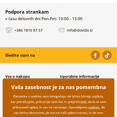
Podpora strankam
v času delovnih dni Pon-Pet: 10:00 - 15:00
+386 1810 87 57
info@dovido.si
Sledite nam na
Vse o nakupu
Uporabne informacije
Splošni in reklamacijski pogoji
O nas
Vaša zasebnost je za nas pomembna
Varovanje osebnih podatkov
Pogosto zastavljena vprašanja
Možnosti dostave in plačila
Kontakti
Datoteke s cookies vam omogočajo, da lahko hitreje najdete,
Vračilo blaga
Veleprodaja
kar potrebujete, prihranijo vam čas in preprečujejo, da bi se vam
prikazovali oglasi, ki vas ne zanimajo. Uporabljamo
cookies
, da
vas lahko obvestimo, da ste na naši spletni strani, in da vam