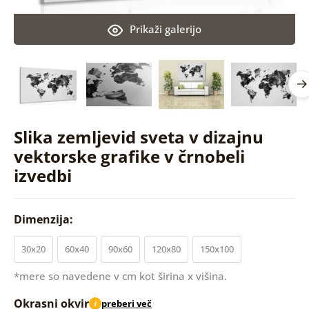
Prikaži galerijo
Slika zemljevid sveta v dizajnu
vektorske grafike v črnobeli
izvedbi
Dimenzija:
30x20
60x40
90x60
120x80
150x100
*mere so navedene v cm kot širina x višina.
Okrasni okvir
preberi več
i