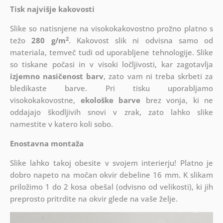
Tisk najvišje kakovosti
Slike so natisnjene na visokokakovostno prožno platno s
2
težo
280 g/m
. Kakovost slik ni odvisna samo od
materiala, temveč tudi od uporabljene tehnologije. Slike
so tiskane počasi in v visoki ločljivosti, kar zagotavlja
izjemno nasičenost barv
, zato vam ni treba skrbeti za
bledikaste barve. Pri tisku uporabljamo
visokokakovostne,
ekološke barve
brez vonja, ki ne
oddajajo škodljivih snovi v zrak, zato lahko slike
namestite v katero koli sobo.
Enostavna montaža
Slike lahko takoj obesite v svojem interierju! Platno je
dobro napeto na močan okvir debeline 16 mm. K slikam
priložimo 1 do 2 kosa obešal (odvisno od velikosti), ki jih
preprosto pritrdite na okvir glede na vaše želje.