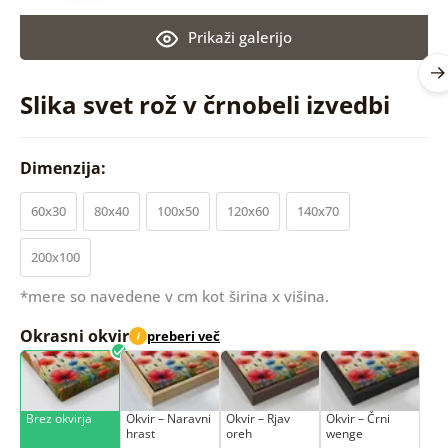
Prikaži galerijo
Slika svet rož v črnobeli izvedbi
Dimenzija:
60x30
80x40
100x50
120x60
140x70
200x100
*mere so navedene v cm kot širina x višina.
Okrasni okvir
preberi več
i
Brez okvirja
Okvir – Naravni
Okvir – Rjav
Okvir – Črni
hrast
oreh
wenge