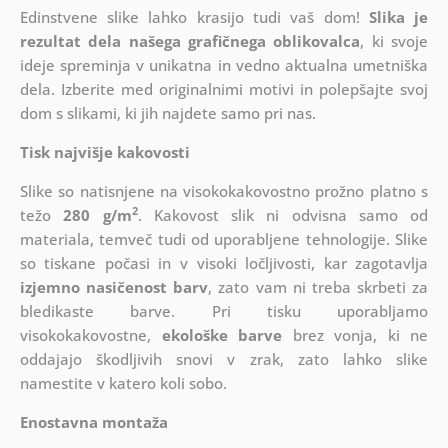
Edinstvene slike lahko krasijo tudi vaš dom!
Slika je
rezultat dela našega grafičnega oblikovalca
, ki
svoje
ideje spreminja v unikatna in vedno aktualna umetniška
dela. Izberite med originalnimi motivi in polepšajte svoj
dom s slikami, ki jih najdete samo pri nas.
Tisk najvišje kakovosti
Slike so natisnjene na visokokakovostno prožno platno s
2
težo
280 g/m
. Kakovost slik ni odvisna samo od
materiala, temveč tudi od uporabljene tehnologije. Slike
so tiskane počasi in v visoki ločljivosti, kar zagotavlja
izjemno nasičenost barv
, zato vam ni treba skrbeti za
bledikaste barve. Pri tisku uporabljamo
visokokakovostne,
ekološke barve
brez vonja, ki ne
oddajajo škodljivih snovi v zrak, zato lahko slike
namestite v katero koli sobo.
Enostavna montaža