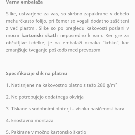
Varna embalaža
Slike, ustvarjene za vas, so skrbno zapakirane v debelo
mehurčkasto folijo, pri čemer so vogali dodatno zaščiteni
z več plastmi.
Slike so po pregledu kakovosti poslani v
močni
kartonski škatli
neposredno k vam. Ker gre za
občutljive izdelke, je na embalaži oznaka "krhko", kar
zmanjšuje tveganje poškodb med prevozom.
Specifikacije slik na platnu
2
1. Natisnjene na kakovostno platno s težo 280 g/m
2. Ne potrebujejo dodatnega okvirja
3. Tiskane s sodobnimi ploterji – visoka nasičenost barv
4. Enostavna montaža
5. Pakirane v močno kartonsko škatlo