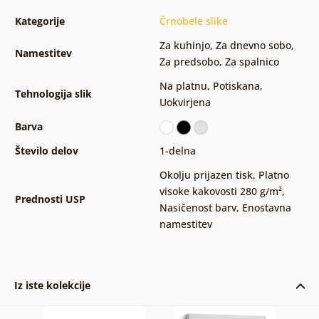
Kategorije
Črnobele slike
Za kuhinjo
,
Za dnevno sobo
,
Namestitev
Za predsobo
,
Za spalnico
Na platnu
,
Potiskana
,
Tehnologija slik
Uokvirjena
Barva
Število delov
1-delna
Okolju prijazen tisk
,
Platno
visoke kakovosti 280 g/m²
,
Prednosti USP
Nasičenost barv
,
Enostavna
namestitev
Iz iste kolekcije