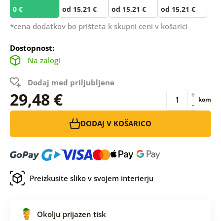
0 €
od 15,21 €
od 15,21 €
od 15,21 €
*cena dodatkov bo prišteta k skupni ceni v košarici
Dostopnost:
Na zalogi
Dodaj med priljubljene
29,48 €
+
kom
-
DODAJ V KOŠARICO
Preizkusite sliko v svojem interierju
Okolju prijazen tisk