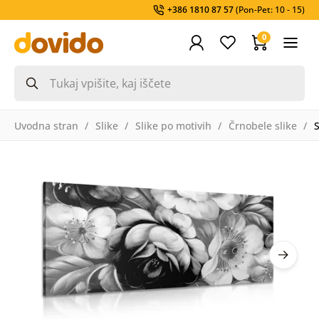
+386 1810 87 57
(Pon-Pet: 10 - 15)
0
Uvodna stran
Slike
Slike po motivih
Črnobele slike
S