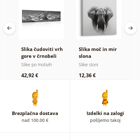
Slika čudoviti vrh
Slika moč in mir
S
 v
gore v črnobeli
slona
g
i
izvedbi
Slike po motivih
Slike sloni
Vi
42,92 €
12,36 €
2
Brezplačna dostava
Izdelki na zalogi
nad 100.00 €
pošljemo takoj