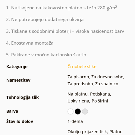
2
1. Natisnjene na kakovostno platno s težo 280 g/m
2. Ne potrebujejo dodatnega okvirja
3. Tiskane s sodobnimi ploterji – visoka nasičenost barv
4. Enostavna montaža
5. Pakirane v močno kartonsko škatlo
Kategorije
Črnobele slike
Za pisarno
,
Za dnevno sobo
,
Namestitev
Za predsobo
,
Za spalnico
Na platnu
,
Potiskana
,
Tehnologija slik
Uokvirjena
,
Po širini
Barva
Število delov
1-delna
Okolju prijazen tisk
,
Platno