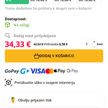
*cena dodatkov bo prišteta k skupni ceni v košarici
Dostopnost:
Na zalogi
Dodaj med priljubljene
34,33 €
+
42,92 €
Prihranite
8,58 €
kom
-
DODAJ V KOŠARICO
Preizkusite sliko v svojem interierju
Okolju prijazen tisk