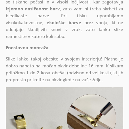
so tiskane počasi in v visoki ločljivosti, kar zagotavlja
izjemno nasičenost barv
, zato vam ni treba skrbeti za
bledikaste barve. Pri tisku uporabljamo
visokokakovostne,
ekološke barve
brez vonja, ki ne
oddajajo škodljivih snovi v zrak, zato lahko slike
namestite v katero koli sobo.
Enostavna montaža
Slike lahko takoj obesite v svojem interierju! Platno je
dobro napeto na močan okvir debeline 16 mm. K slikam
priložimo 1 do 2 kosa obešal (odvisno od velikosti), ki jih
preprosto pritrdite na okvir glede na vaše želje.