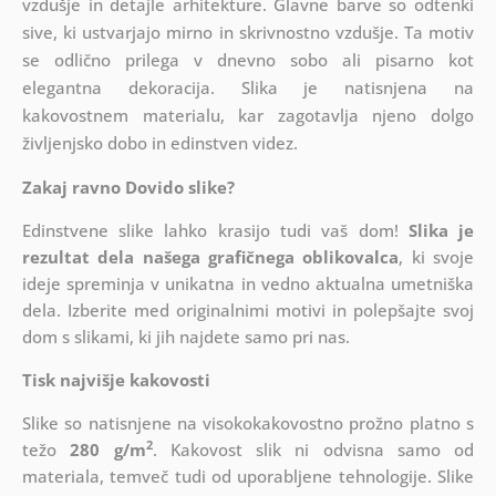
vzdušje in detajle arhitekture. Glavne barve so odtenki
sive, ki ustvarjajo mirno in skrivnostno vzdušje. Ta motiv
se odlično prilega v dnevno sobo ali pisarno kot
elegantna dekoracija. Slika je natisnjena na
kakovostnem materialu, kar zagotavlja njeno dolgo
življenjsko dobo in edinstven videz.
Zakaj ravno Dovido slike?
Edinstvene slike lahko krasijo tudi vaš dom!
Slika je
rezultat dela našega grafičnega oblikovalca
, ki
svoje
ideje spreminja v unikatna in vedno aktualna umetniška
dela. Izberite med originalnimi motivi in polepšajte svoj
dom s slikami, ki jih najdete samo pri nas.
Tisk najvišje kakovosti
Slike so natisnjene na visokokakovostno prožno platno s
2
težo
280 g/m
. Kakovost slik ni odvisna samo od
materiala, temveč tudi od uporabljene tehnologije. Slike