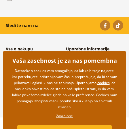
Sledite nam na
Vse o nakupu
Uporabne informacije
Splošni in reklamacijski pogoji
O nas
Vaša zasebnost je za nas pomembna
Varovanje osebnih podatkov
Pogosto zastavljena vprašanja
Možnosti dostave in plačila
Kontakti
Datoteke s cookies vam omogočajo, da lahko hitreje najdete,
Vračilo blaga
Veleprodaja
kar potrebujete, prihranijo vam čas in preprečujejo, da bi se vam
prikazovali oglasi, ki vas ne zanimajo. Uporabljamo
cookies
, da
vas lahko obvestimo, da ste na naši spletni strani, in da vam
lahko prikažemo izdelke glede na vaše preference. Cookies nam
pomagajo izboljšati vašo uporabniško izkušnjo na spletnih
straneh.
Zavrni vse
Copyright ©2019 © Dovido.si.