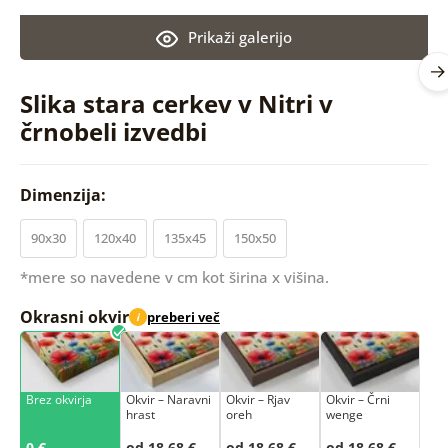
Prikaži galerijo
Slika stara cerkev v Nitri v
črnobeli izvedbi
Dimenzija:
90x30
120x40
135x45
150x50
*mere so navedene v cm kot širina x višina.
Okrasni okvir
preberi več
i
Brez okvirja
Okvir – Naravni
Okvir – Rjav
Okvir – Črni
hrast
oreh
wenge
0 €
od 18,68 €
od 18,68 €
od 18,68 €