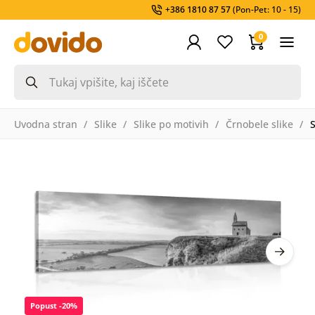
+386 1810 87 57
(Pon-Pet: 10 - 15)
0
Uvodna stran
Slike
Slike po motivih
Črnobele slike
S
Popust -20%