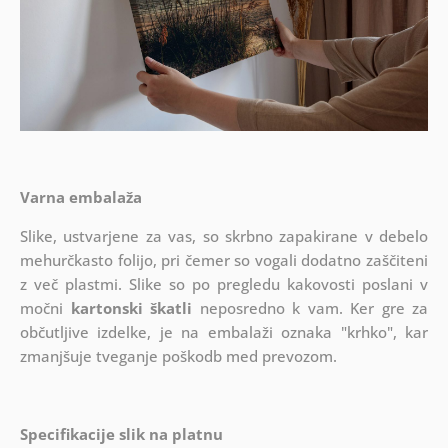
Varna embalaža
Slike, ustvarjene za vas, so skrbno zapakirane v debelo
mehurčkasto folijo, pri čemer so vogali dodatno zaščiteni
z več plastmi.
Slike so po pregledu kakovosti poslani v
močni
kartonski škatli
neposredno k vam. Ker gre za
občutljive izdelke, je na embalaži oznaka "krhko", kar
zmanjšuje tveganje poškodb med prevozom.
Specifikacije slik na platnu