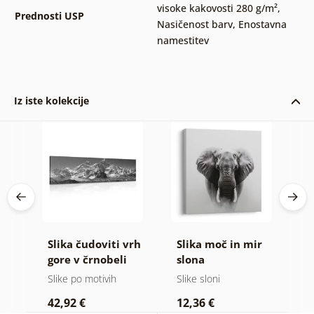
visoke kakovosti 280 g/m²
,
Prednosti USP
Nasičenost barv
,
Enostavna
namestitev
Iz iste kolekcije
Slika čudoviti vrh
Slika moč in mir
S
 v
gore v črnobeli
slona
g
i
izvedbi
Slike po motivih
Slike sloni
Vi
42,92 €
12,36 €
2