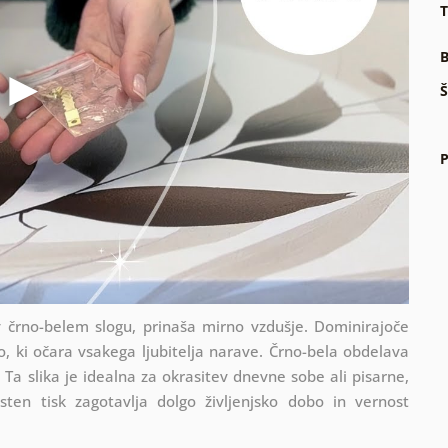
T
B
Š
P
 v črno-belem slogu, prinaša mirno vzdušje. Dominirajoče
, ki očara vsakega ljubitelja narave. Črno-bela obdelava
 Ta slika je idealna za okrasitev dnevne sobe ali pisarne,
sten tisk zagotavlja dolgo življenjsko dobo in vernost