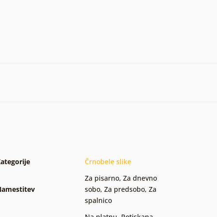
ategorije
Črnobele slike
Za pisarno
,
Za dnevno
amestitev
sobo
,
Za predsobo
,
Za
spalnico
Na platnu
,
Potiskana
,