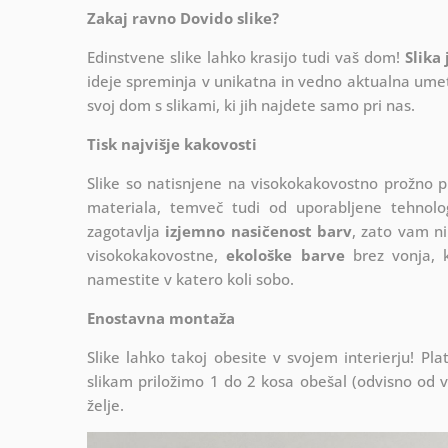
Zakaj ravno Dovido slike?
Edinstvene slike lahko krasijo tudi vaš dom!
Slika
ideje spreminja v unikatna in vedno aktualna umetn
svoj dom s slikami, ki jih najdete samo pri nas.
Tisk najvišje kakovosti
Slike so natisnjene na visokokakovostno prožno 
materiala, temveč tudi od uporabljene tehnologij
zagotavlja
izjemno nasičenost barv
, zato vam ni
visokokakovostne,
ekološke barve
brez vonja, k
namestite v katero koli sobo.
Enostavna montaža
Slike lahko takoj obesite v svojem interierju! 
slikam priložimo 1 do 2 kosa obešal (odvisno od vel
želje.