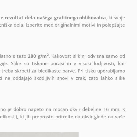
 je rezultat dela našega grafičnega oblikovalca
, ki
svoje
iška dela. Izberite med originalnimi motivi in polepšajte
2
platno s težo
280 g/m
. Kakovost slik ni odvisna samo od
e. Slike so tiskane počasi in v visoki ločljivosti, kar
 treba skrbeti za bledikaste barve. Pri tisku uporabljamo
i ne oddajajo škodljivih snovi v zrak, zato lahko slike
Platno je dobro napeto na močan okvir debeline 16 mm. K
ikosti), ki jih preprosto pritrdite na okvir glede na vaše