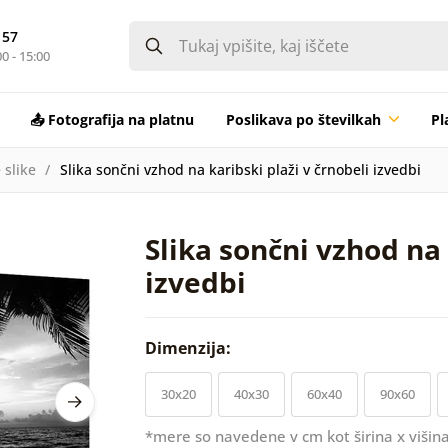
 57
0 - 15:00
📤 Fotografija na platnu
Poslikava po številkah
Pl
 slike
Slika sončni vzhod na karibski plaži v črnobeli izvedbi
Slika sončni vzhod na 
izvedbi
Dimenzija:
30x20
40x30
60x40
90x60
*mere so navedene v cm kot širina x višina