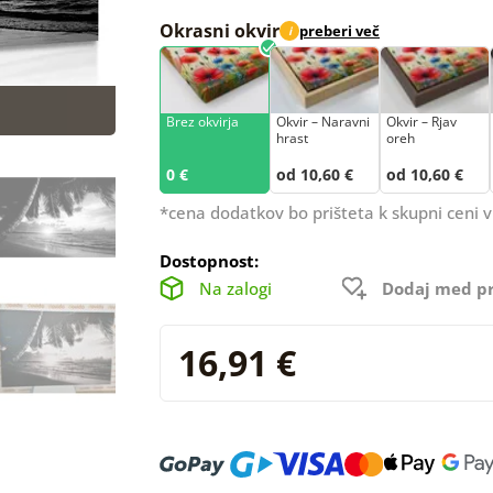
Okrasni okvir
preberi več
i
Brez okvirja
Okvir – Naravni
Okvir – Rjav
hrast
oreh
0 €
od 10,60 €
od 10,60 €
*cena dodatkov bo prišteta k skupni ceni v
Dostopnost:
Na zalogi
Dodaj med pr
16,91 €