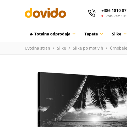
+386 1810 87
Pon-Pet: 10:0
🔥 Totalna odprodaja
Tapete
Slike
Uvodna stran
Slike
Slike po motivih
Črnobele