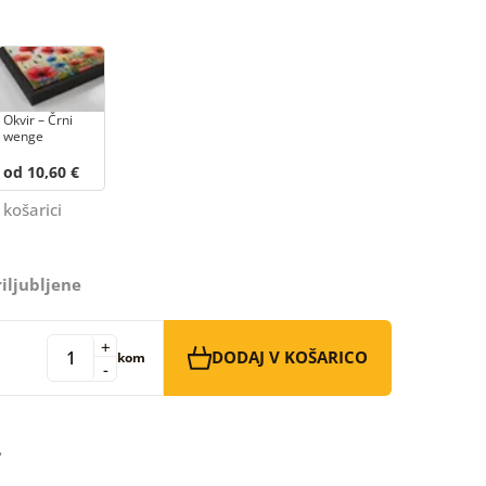
Okvir – Črni
wenge
od 10,60 €
 košarici
iljubljene
+
DODAJ V KOŠARICO
kom
-