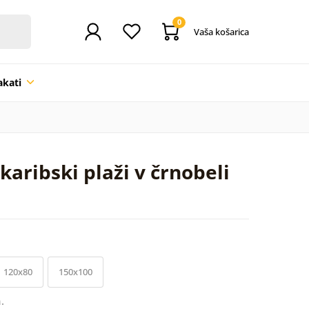
0
Vaša košarica
akati
karibski plaži v črnobeli
120x80
150x100
.