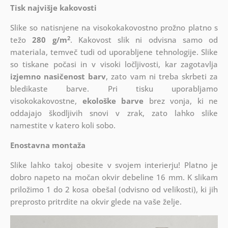
Tisk najvišje kakovosti
Slike so natisnjene na visokokakovostno prožno platno s
2
težo
280 g/m
. Kakovost slik ni odvisna samo od
materiala, temveč tudi od uporabljene tehnologije. Slike
so tiskane počasi in v visoki ločljivosti, kar zagotavlja
izjemno nasičenost barv
, zato vam ni treba skrbeti za
bledikaste barve. Pri tisku uporabljamo
visokokakovostne,
ekološke barve
brez vonja, ki ne
oddajajo škodljivih snovi v zrak, zato lahko slike
namestite v katero koli sobo.
Enostavna montaža
Slike lahko takoj obesite v svojem interierju! Platno je
dobro napeto na močan okvir debeline 16 mm. K slikam
priložimo 1 do 2 kosa obešal (odvisno od velikosti), ki jih
preprosto pritrdite na okvir glede na vaše želje.