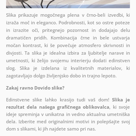
Slika prikazuje mogočnega plena v črno-beli izvedbi, ki
izraža moč in eleganco. Podrobnosti, kot so ostre poteze
in izrazite oči, pritegnejo pozornost in dodajajo delu
dramatičen pridih. Kombinacija črne in bele ustvarja
močan kontrast, ki še povečuje atmosfero skrivnosti in
divjosti. Ta slika je idealna izbira za ljubitelje narave in
umetnosti, ki želijo svojemu interierju dodati edinstven
slog. Slika je izdelana iz kvalitetnih materialov, ki
zagotavljajo dolgo življenjsko dobo in trajno lepoto.
Zakaj ravno Dovido slike?
Edinstvene slike lahko krasijo tudi vaš dom!
Slika je
rezultat dela našega grafičnega oblikovalca
, ki
svoje
ideje spreminja v unikatna in vedno aktualna umetniška
dela. Izberite med originalnimi motivi in polepšajte svoj
dom s slikami, ki jih najdete samo pri nas.