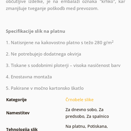
občutljive izdelke, je na embalaži oznaka "krhko", kar
zmanjšuje tveganje poškodb med prevozom.
Specifikacije slik na platnu
2
1. Natisnjene na kakovostno platno s težo 280 g/m
2. Ne potrebujejo dodatnega okvirja
3. Tiskane s sodobnimi ploterji – visoka nasičenost barv
4. Enostavna montaža
5. Pakirane v močno kartonsko škatlo
Kategorije
Črnobele slike
Za dnevno sobo
,
Za
Namestitev
predsobo
,
Za spalnico
Na platnu
,
Potiskana
,
Tehnologija slik