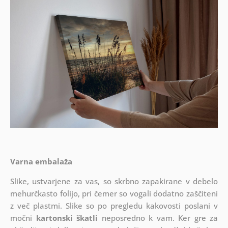
Varna embalaža
Slike, ustvarjene za vas, so skrbno zapakirane v debelo
mehurčkasto folijo, pri čemer so vogali dodatno zaščiteni
z več plastmi.
Slike so po pregledu kakovosti poslani v
močni
kartonski škatli
neposredno k vam. Ker gre za