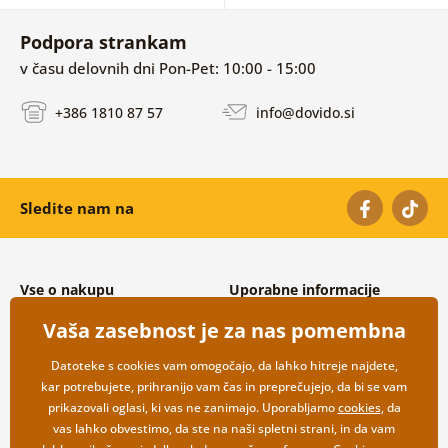
Podpora strankam
v času delovnih dni Pon-Pet: 10:00 - 15:00
+386 1810 87 57
info@dovido.si
Sledite nam na
Vse o nakupu
Uporabne informacije
Splošni in reklamacijski pogoji
O nas
Vaša zasebnost je za nas pomembna
Varovanje osebnih podatkov
Pogosto zastavljena vprašanja
Možnosti dostave in plačila
Kontakti
Datoteke s cookies vam omogočajo, da lahko hitreje najdete,
Vračilo blaga
Veleprodaja
kar potrebujete, prihranijo vam čas in preprečujejo, da bi se vam
prikazovali oglasi, ki vas ne zanimajo. Uporabljamo
cookies
, da
vas lahko obvestimo, da ste na naši spletni strani, in da vam