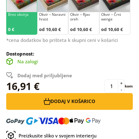
Brez okvirja
Okvir – Naravni
Okvir – Rjav
Okvir – Črni
hrast
oreh
wenge
0 €
od 10,60 €
od 10,60 €
od 10,60 €
*cena dodatkov bo prišteta k skupni ceni v košarici
Dostopnost:
Na zalogi
Dodaj med priljubljene
16,91 €
+
kom
-
DODAJ V KOŠARICO
Preizkusite sliko v svojem interierju