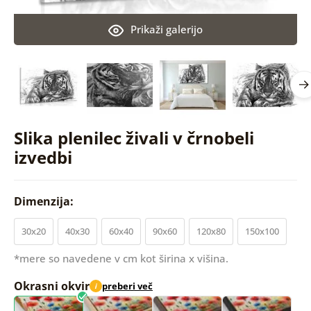
Prikaži galerijo
Slika plenilec živali v črnobeli
izvedbi
Dimenzija:
30x20
40x30
60x40
90x60
120x80
150x100
*mere so navedene v cm kot širina x višina.
Okrasni okvir
preberi več
i