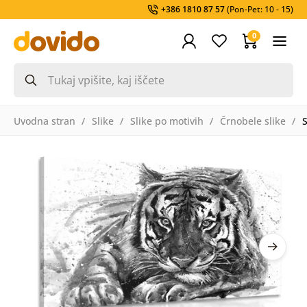
+386 1810 87 57
(Pon-Pet: 10 - 15)
0
Uvodna stran
Slike
Slike po motivih
Črnobele slike
S