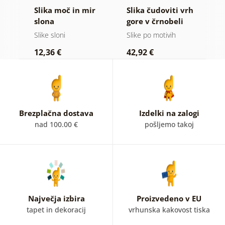
Slika moč in mir
Slika čudoviti vrh
S
slona
gore v črnobeli
g
izvedbi
Slike sloni
Slike po motivih
Vi
12,36 €
42,92 €
2
Brezplačna dostava
Izdelki na zalogi
nad 100.00 €
pošljemo takoj
Največja izbira
Proizvedeno v EU
tapet in dekoracij
vrhunska kakovost tiska