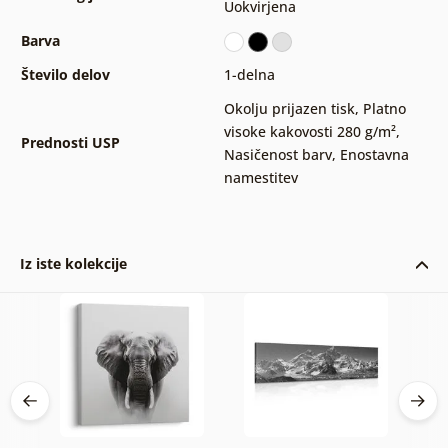
Uokvirjena
Barva
Število delov
1-delna
Okolju prijazen tisk
,
Platno
visoke kakovosti 280 g/m²
,
Prednosti USP
Nasičenost barv
,
Enostavna
namestitev
Iz iste kolekcije