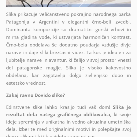
Slika prikazuje veličanstveno pokrajino narodnega parka
Patagonija v Argentini v elegantni črno-beli izvedbi.
Dominanta kompozicije so dramatični gorski vrhovi in
mirna gladina vode, ki ustvarjata harmoničen kontrast.
Črno-bela obdelava še dodatno poudarja vzdušje divje
narave in daje sliki brezčasni videz. Ta kos je idealen za
ljubitelje narave in avantur, ki želijo v svoj prostor vnesti
del patagonske magije. Slika je visoko kakovostno
obdelana, kar zagotavlja dolgo življenjsko dobo in
estetsko vrednost.
Zakaj ravno Dovido slike?
Edinstvene slike lahko krasijo tudi vaš dom!
Slika je
rezultat dela našega grafičnega oblikovalca
, ki
svoje
ideje spreminja v unikatna in vedno aktualna umetniška
dela. Izberite med originalnimi motivi in polepšajte svoj
dom s slikami, ki jih najdete samo pri nas.