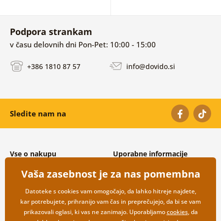
Podpora strankam
v času delovnih dni Pon-Pet: 10:00 - 15:00
+386 1810 87 57
info@dovido.si
Sledite nam na
Vse o nakupu
Uporabne informacije
Splošni in reklamacijski pogoji
O nas
Vaša zasebnost je za nas pomembna
Varovanje osebnih podatkov
Pogosto zastavljena vprašanja
Možnosti dostave in plačila
Kontakti
Datoteke s cookies vam omogočajo, da lahko hitreje najdete,
Vračilo blaga
Veleprodaja
kar potrebujete, prihranijo vam čas in preprečujejo, da bi se vam
prikazovali oglasi, ki vas ne zanimajo. Uporabljamo
cookies
, da