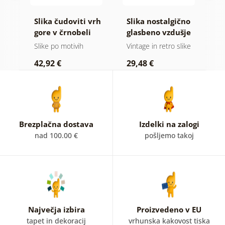
Slika čudoviti vrh
Slika nostalgično
S
 v
gore v črnobeli
glasbeno vzdušje
s
i
izvedbi
Slike po motivih
Vintage in retro slike
Sl
42,92 €
29,48 €
1
Brezplačna dostava
Izdelki na zalogi
nad 100.00 €
pošljemo takoj
Največja izbira
Proizvedeno v EU
tapet in dekoracij
vrhunska kakovost tiska