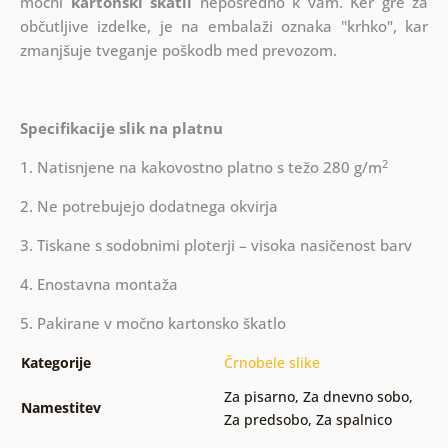
močni
kartonski škatli
neposredno k vam. Ker gre za
občutljive izdelke, je na embalaži oznaka "krhko", kar
zmanjšuje tveganje poškodb med prevozom.
Specifikacije slik na platnu
2
1. Natisnjene na kakovostno platno s težo 280 g/m
2. Ne potrebujejo dodatnega okvirja
3. Tiskane s sodobnimi ploterji – visoka nasičenost barv
4. Enostavna montaža
5. Pakirane v močno kartonsko škatlo
Kategorije
Črnobele slike
Za pisarno
,
Za dnevno sobo
,
Namestitev
Za predsobo
,
Za spalnico