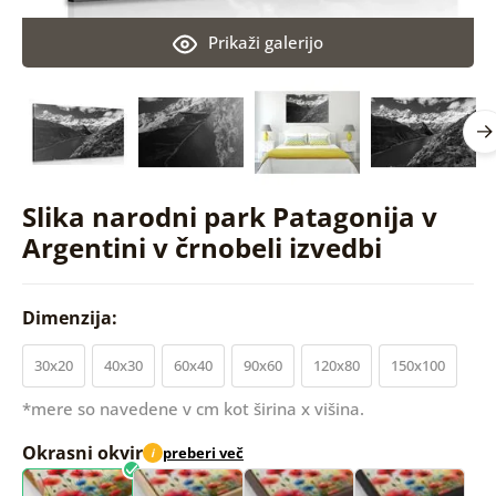
Prikaži galerijo
Slika narodni park Patagonija v
Argentini v črnobeli izvedbi
Dimenzija:
30x20
40x30
60x40
90x60
120x80
150x100
*mere so navedene v cm kot širina x višina.
Okrasni okvir
preberi več
i