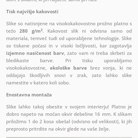
Tisk najvišje kakovosti
Slike so natisnjene na visokokakovostno prožno platno s
2
težo
280 g/m
. Kakovost slik ni odvisna samo od
materiala, temveč tudi od uporabljene tehnologije. Slike
so tiskane počasi in v visoki ločljivosti, kar zagotavlja
izjemno nasičenost barv
, zato vam ni treba skrbeti za
bledikaste barve. Pri tisku uporabljamo
visokokakovostne,
ekološke barve
brez vonja, ki ne
oddajajo škodljivih snovi v zrak, zato lahko slike
namestite v katero koli sobo.
Enostavna montaža
Slike lahko takoj obesite v svojem interierju! Platno je
dobro napeto na močan okvir debeline 16 mm. K slikam
priložimo 1 do 2 kosa obešal (odvisno od velikosti), ki jih
preprosto pritrdite na okvir glede na vaše želje.