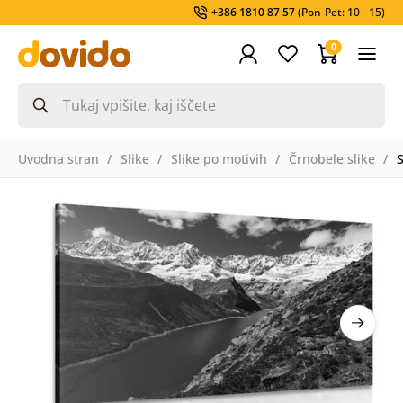
+386 1810 87 57
(Pon-Pet: 10 - 15)
0
Uvodna stran
Slike
Slike po motivih
Črnobele slike
S