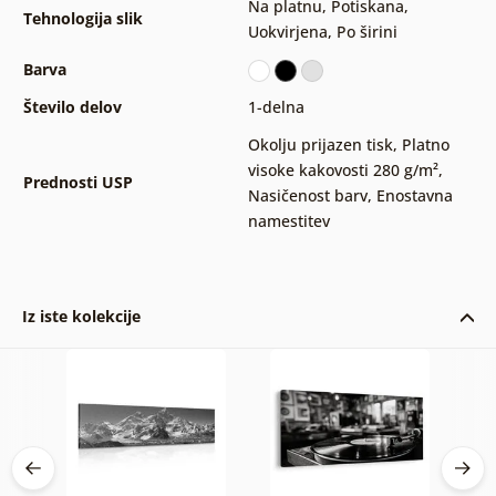
Na platnu
,
Potiskana
,
Tehnologija slik
Uokvirjena
,
Po širini
Barva
Število delov
1-delna
Okolju prijazen tisk
,
Platno
visoke kakovosti 280 g/m²
,
Prednosti USP
Nasičenost barv
,
Enostavna
namestitev
Iz iste kolekcije