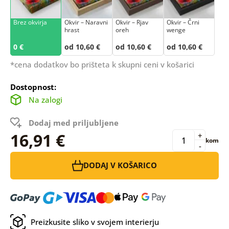
Brez okvirja
Okvir – Naravni
Okvir – Rjav
Okvir – Črni
hrast
oreh
wenge
0 €
od 10,60 €
od 10,60 €
od 10,60 €
*cena dodatkov bo prišteta k skupni ceni v košarici
Dostopnost:
Na zalogi
Dodaj med priljubljene
16,91 €
+
kom
-
DODAJ V KOŠARICO
Preizkusite sliko v svojem interierju