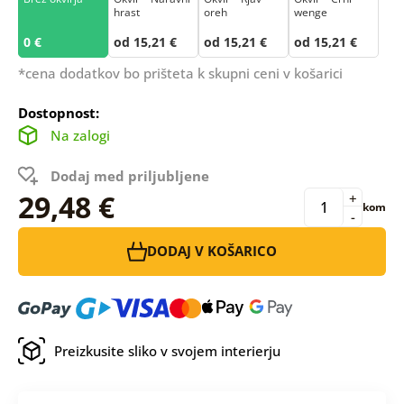
hrast
oreh
wenge
0 €
od 15,21 €
od 15,21 €
od 15,21 €
*cena dodatkov bo prišteta k skupni ceni v košarici
Dostopnost:
Na zalogi
Dodaj med priljubljene
29,48 €
+
kom
-
DODAJ V KOŠARICO
Preizkusite sliko v svojem interierju