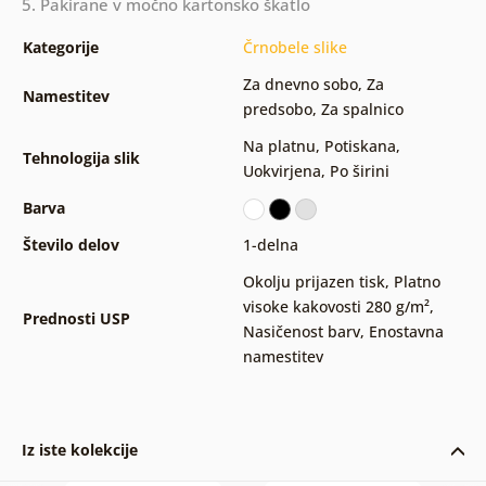
5. Pakirane v močno kartonsko škatlo
Kategorije
Črnobele slike
Za dnevno sobo
,
Za
Namestitev
predsobo
,
Za spalnico
Na platnu
,
Potiskana
,
Tehnologija slik
Uokvirjena
,
Po širini
Barva
Število delov
1-delna
Okolju prijazen tisk
,
Platno
visoke kakovosti 280 g/m²
,
Prednosti USP
Nasičenost barv
,
Enostavna
namestitev
Iz iste kolekcije