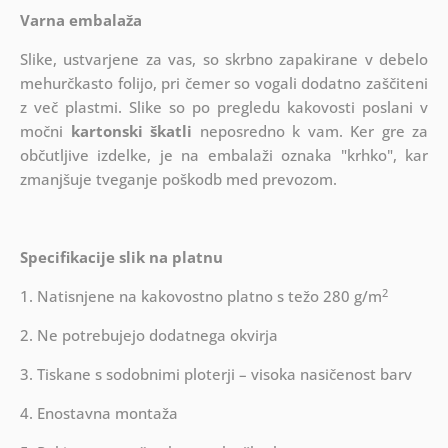
Varna embalaža
Slike, ustvarjene za vas, so skrbno zapakirane v debelo
mehurčkasto folijo, pri čemer so vogali dodatno zaščiteni
z več plastmi.
Slike so po pregledu kakovosti poslani v
močni
kartonski škatli
neposredno k vam. Ker gre za
občutljive izdelke, je na embalaži oznaka "krhko", kar
zmanjšuje tveganje poškodb med prevozom.
Specifikacije slik na platnu
2
1. Natisnjene na kakovostno platno s težo 280 g/m
2. Ne potrebujejo dodatnega okvirja
3. Tiskane s sodobnimi ploterji – visoka nasičenost barv
4. Enostavna montaža