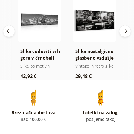
Slika čudoviti vrh
Slika nostalgično
S
 v
gore v črnobeli
glasbeno vzdušje
s
i
izvedbi
Slike po motivih
Vintage in retro slike
Sl
42,92 €
29,48 €
1
Brezplačna dostava
Izdelki na zalogi
nad 100.00 €
pošljemo takoj