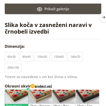
Prikaži galerijo
Slika koča v zasneženi naravi v
črnobeli izvedbi
Dimenzija:
60x30
80x40
100x50
120x60
140x70
200x100
*mere so navedene v cm kot širina x višina.
Okrasni okvir
preberi več
i
Brez okvirja
Okvir – Naravni
Okvir – Rjav
Okvir – Črni