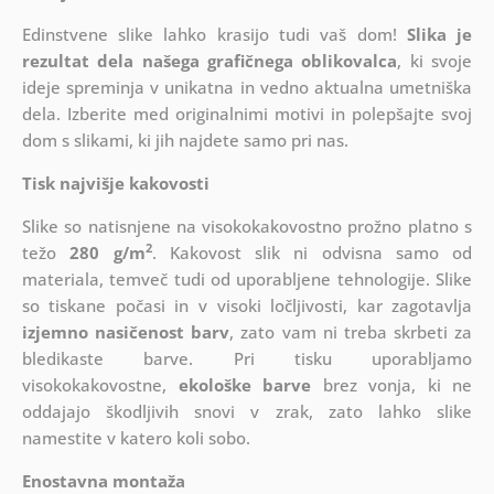
Edinstvene slike lahko krasijo tudi vaš dom!
Slika je
rezultat dela našega grafičnega oblikovalca
, ki
svoje
ideje spreminja v unikatna in vedno aktualna umetniška
dela. Izberite med originalnimi motivi in polepšajte svoj
dom s slikami, ki jih najdete samo pri nas.
Tisk najvišje kakovosti
Slike so natisnjene na visokokakovostno prožno platno s
2
težo
280 g/m
. Kakovost slik ni odvisna samo od
materiala, temveč tudi od uporabljene tehnologije. Slike
so tiskane počasi in v visoki ločljivosti, kar zagotavlja
izjemno nasičenost barv
, zato vam ni treba skrbeti za
bledikaste barve. Pri tisku uporabljamo
visokokakovostne,
ekološke barve
brez vonja, ki ne
oddajajo škodljivih snovi v zrak, zato lahko slike
namestite v katero koli sobo.
Enostavna montaža