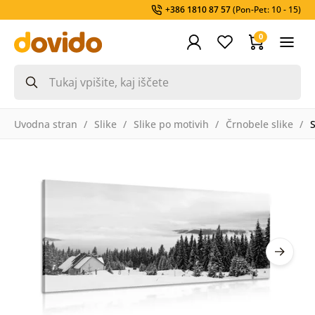
+386 1810 87 57
(Pon-Pet: 10 - 15)
0
Uvodna stran
Slike
Slike po motivih
Črnobele slike
S