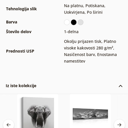
Na platnu
,
Potiskana
,
Tehnologija slik
Uokvirjena
,
Po širini
Barva
Število delov
1-delna
Okolju prijazen tisk
,
Platno
visoke kakovosti 280 g/m²
,
Prednosti USP
Nasičenost barv
,
Enostavna
namestitev
Iz iste kolekcije