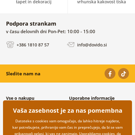
tapet in dekoracij
vrhunska kakovost tiska
Podpora strankam
v času delovnih dni Pon-Pet: 10:00 - 15:00
+386 1810 87 57
info@dovido.si
Sledite nam na
Vse o nakupu
Uporabne informacije
Splošni in reklamacijski pogoji
O nas
Vaša zasebnost je za nas pomembna
Varovanje osebnih podatkov
Pogosto zastavljena vprašanja
Možnosti dostave in plačila
Kontakti
Datoteke s cookies vam omogočajo, da lahko hitreje najdete,
Vračilo blaga
Veleprodaja
kar potrebujete, prihranijo vam čas in preprečujejo, da bi se vam
prikazovali oglasi, ki vas ne zanimajo. Uporabljamo
cookies
, da