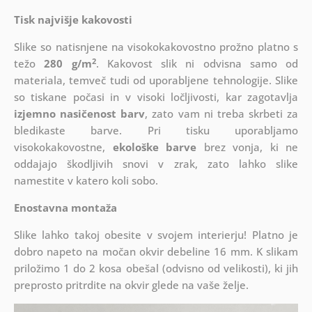
Tisk najvišje kakovosti
Slike so natisnjene na visokokakovostno prožno platno s
2
težo
280 g/m
. Kakovost slik ni odvisna samo od
materiala, temveč tudi od uporabljene tehnologije. Slike
so tiskane počasi in v visoki ločljivosti, kar zagotavlja
izjemno nasičenost barv
, zato vam ni treba skrbeti za
bledikaste barve. Pri tisku uporabljamo
visokokakovostne,
ekološke barve
brez vonja, ki ne
oddajajo škodljivih snovi v zrak, zato lahko slike
namestite v katero koli sobo.
Enostavna montaža
Slike lahko takoj obesite v svojem interierju! Platno je
dobro napeto na močan okvir debeline 16 mm. K slikam
priložimo 1 do 2 kosa obešal (odvisno od velikosti), ki jih
preprosto pritrdite na okvir glede na vaše želje.