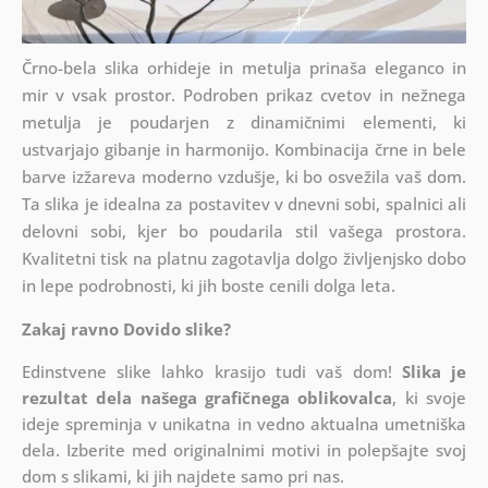
Črno-bela slika orhideje in metulja prinaša eleganco in
mir v vsak prostor. Podroben prikaz cvetov in nežnega
metulja je poudarjen z dinamičnimi elementi, ki
ustvarjajo gibanje in harmonijo. Kombinacija črne in bele
barve izžareva moderno vzdušje, ki bo osvežila vaš dom.
Ta slika je idealna za postavitev v dnevni sobi, spalnici ali
delovni sobi, kjer bo poudarila stil vašega prostora.
Kvalitetni tisk na platnu zagotavlja dolgo življenjsko dobo
in lepe podrobnosti, ki jih boste cenili dolga leta.
Zakaj ravno Dovido slike?
Edinstvene slike lahko krasijo tudi vaš dom!
Slika je
rezultat dela našega grafičnega oblikovalca
, ki
svoje
ideje spreminja v unikatna in vedno aktualna umetniška
dela. Izberite med originalnimi motivi in polepšajte svoj
dom s slikami, ki jih najdete samo pri nas.