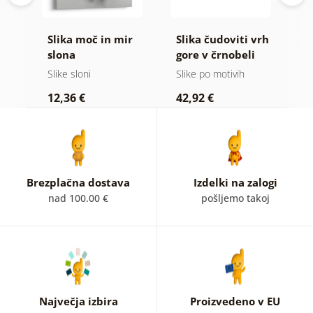
Slika moč in mir
Slika čudoviti vrh
S
slona
gore v črnobeli
g
izvedbi
Slike sloni
Slike po motivih
Vi
12,36 €
42,92 €
2
Brezplačna dostava
Izdelki na zalogi
nad 100.00 €
pošljemo takoj
Največja izbira
Proizvedeno v EU