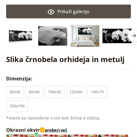
Prikaži galerijo
Slika črnobela orhideja in metulj
Dimenzija:
60x30
80x40
100x50
120x60
140x70
200x100
*mere so navedene v cm kot širina x višina.
Okrasni okvir
preberi več
i