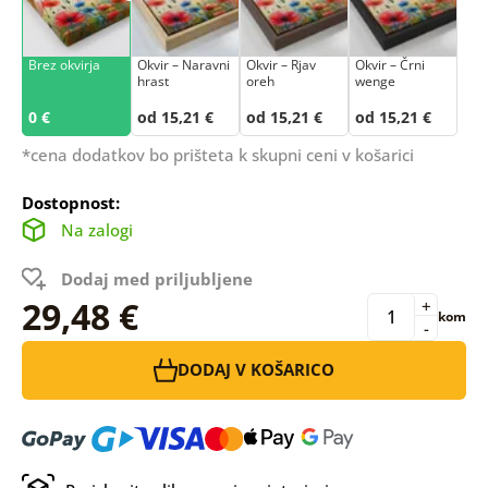
Brez okvirja
Okvir – Naravni
Okvir – Rjav
Okvir – Črni
hrast
oreh
wenge
0 €
od 15,21 €
od 15,21 €
od 15,21 €
*cena dodatkov bo prišteta k skupni ceni v košarici
Dostopnost:
Na zalogi
Dodaj med priljubljene
29,48 €
+
kom
-
DODAJ V KOŠARICO