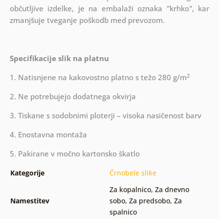
občutljive izdelke, je na embalaži oznaka "krhko", kar
zmanjšuje tveganje poškodb med prevozom.
Specifikacije slik na platnu
2
1. Natisnjene na kakovostno platno s težo 280 g/m
2. Ne potrebujejo dodatnega okvirja
3. Tiskane s sodobnimi ploterji – visoka nasičenost barv
4. Enostavna montaža
5. Pakirane v močno kartonsko škatlo
Kategorije
Črnobele slike
Za kopalnico
,
Za dnevno
Namestitev
sobo
,
Za predsobo
,
Za
spalnico