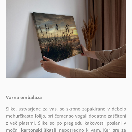
Varna embalaža
Slike, ustvarjene za vas, so skrbno zapakirane v debelo
mehurčkasto folijo, pri čemer so vogali dodatno zaščiteni
z več plastmi.
Slike so po pregledu kakovosti poslani v
močni
kartonski škatli
neposredno k vam. Ker gre za