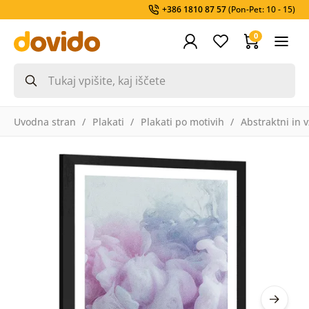
+386 1810 87 57
(Pon-Pet: 10 - 15)
0
Uvodna stran
Plakati
Plakati po motivih
Abstraktni in v