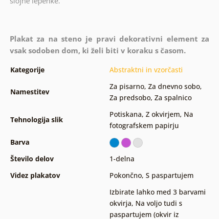
slojne lepenke.
Plakat za na steno je pravi dekorativni element za
vsak sodoben dom, ki želi biti v koraku s časom.
Kategorije
Abstraktni in vzorčasti
Za pisarno
,
Za dnevno sobo
,
Namestitev
Za predsobo
,
Za spalnico
Potiskana
,
Z okvirjem
,
Na
Tehnologija slik
fotografskem papirju
Barva
Število delov
1-delna
Videz plakatov
Pokončno
,
S paspartujem
Izbirate lahko med 3 barvami
okvirja
,
Na voljo tudi s
paspartujem (okvir iz