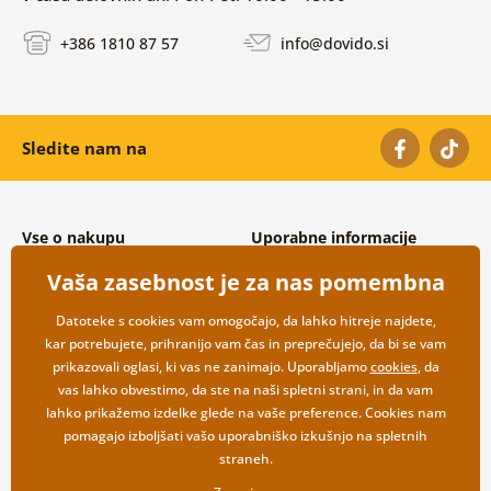
+386 1810 87 57
info@dovido.si
Sledite nam na
Vse o nakupu
Uporabne informacije
Splošni in reklamacijski pogoji
O nas
Vaša zasebnost je za nas pomembna
Varovanje osebnih podatkov
Pogosto zastavljena vprašanja
Možnosti dostave in plačila
Kontakti
Datoteke s cookies vam omogočajo, da lahko hitreje najdete,
Vračilo blaga
Veleprodaja
kar potrebujete, prihranijo vam čas in preprečujejo, da bi se vam
prikazovali oglasi, ki vas ne zanimajo. Uporabljamo
cookies
, da
vas lahko obvestimo, da ste na naši spletni strani, in da vam
lahko prikažemo izdelke glede na vaše preference. Cookies nam
pomagajo izboljšati vašo uporabniško izkušnjo na spletnih
straneh.