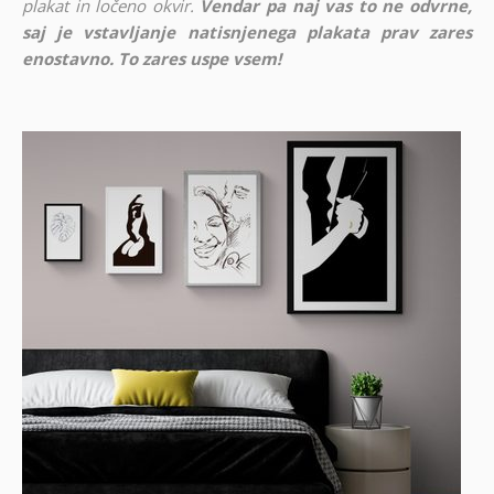
plakat in ločeno okvir.
Vendar pa naj vas to ne odvrne,
saj je vstavljanje natisnjenega plakata prav zares
enostavno. To zares uspe vsem!