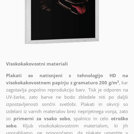
Visokokakovostni materiali
Plakati so natisnjeni s tehnologijo HD na
visokokakovostnem papirju z gramaturo 200 g/m²
, kar
zagotavlja popolno reprodukcijo barv. Tisk je odporen na
UV-žarke, zato barve ne bodo zbledele niti po daljši
izpostavljenosti sončni svetlobi. Plakati in okvirji so
izdelani iz varnih materialov brez neprijetnega vonja, zato
so
primerni za vsako sobo
, spalnico in celo
otroško
sobo
. Kljub visokokakovostnim materialom, ki jih
uporabljamo, ne priporočamo, da plakate umestite v