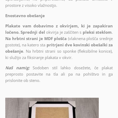
prostore z visoko vlažnostjo.
Enostavno obešanje
Plakate vam dobavimo z okvirjem, ki je zapakiran
ločeno. Sprednji del
okvirja je zaščiten s
pleksi steklom
.
Na hrbtni strani je MDF plošča
(vlaknena plošča srednje
gostote), na katero sta
pritrjeni dve kovinski obešalki za
obešanje
. Na hrbtni strani so sponke (fleksibilne konice),
ki služijo za fiksiranje plakata v okvir.
Naš namig:
Sodoben stil lahko dosežete, če plakat
preprosto postavite na tla ali pa na pohištvo in ga
prislonite ob steno.