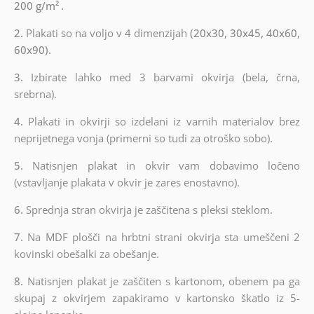
200 g/m²
.
2.
Plakati so na voljo v 4 dimenzijah
(20x30, 30x45, 40x60,
60x90).
3.
Izbirate lahko med 3 barvami okvirja (bela, črna,
srebrna).
4.
Plakati in okvirji so izdelani iz varnih materialov brez
neprijetnega vonja (primerni so tudi za otroško sobo).
5.
Natisnjen plakat in okvir vam dobavimo ločeno
(vstavljanje plakata v okvir je zares enostavno).
6.
Sprednja stran okvirja je zaščitena s pleksi steklom.
7.
Na MDF plošči na hrbtni strani okvirja sta umeščeni 2
kovinski obešalki za obešanje.
8.
Natisnjen plakat je zaščiten s kartonom, obenem pa ga
skupaj z okvirjem zapakiramo v kartonsko škatlo iz 5-