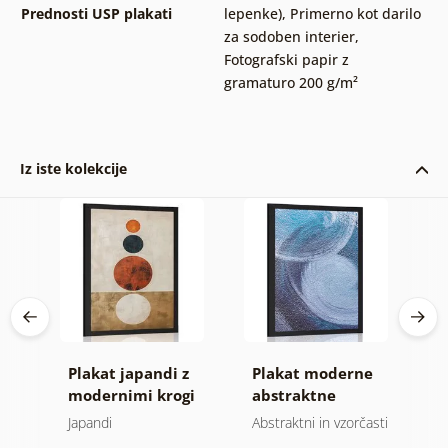
Prednosti USP plakati
lepenke)
,
Primerno kot darilo
za sodoben interier
,
Fotografski papir z
gramaturo 200 g/m²
Iz iste kolekcije
v
Plakat japandi z
Plakat moderne
P
modernimi krogi
abstraktne
m
poteze
C
Japandi
Abstraktni in vzorčasti
Mo
d