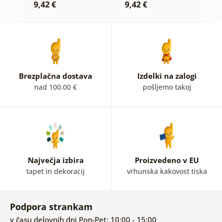
9,42 €
9,42 €
9
Brezplačna dostava
Izdelki na zalogi
nad 100.00 €
pošljemo takoj
Največja izbira
Proizvedeno v EU
tapet in dekoracij
vrhunska kakovost tiska
Podpora strankam
v času delovnih dni Pon-Pet: 10:00 - 15:00