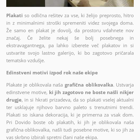
Plakati
so odlična rešitev za vse, ki želijo preprosto, hitro
in z minimalnimi stroški spremeniti videz svojega doma.
Že samo en plakat je dovolj, da prostoru vdahnete nov
značaj. Če želite nekaj še bolj posebnega in
ekstravagantnega, pa lahko izberete več plakatov in si
ustvarite svojo lastno galerijo, ki bo zagotovo pričarala
tematsko vzdušje.
Edinstveni motivi izpod rok naše ekipe
Plakate je oblikovala naša
grafična oblikovalka
. Ustvarja
edinstvene motive,
ki jih zagotovo ne boste našli nikjer
drugje
, in si hkrati prizadeva, da so plakati vselej aktualni
ter usklajuje njihovo barvno paleto s trenutnimi trendi.
Plakati so iskana dekoracija, ki je primerna za vsak dom.
Pri Dovido boste ob plakatih, ki jih je oblikovala naša
grafična oblikovalka, našli tudi posebne motive, ki so jih za
vas skrbno izbirali spretni člani naše ekipa.