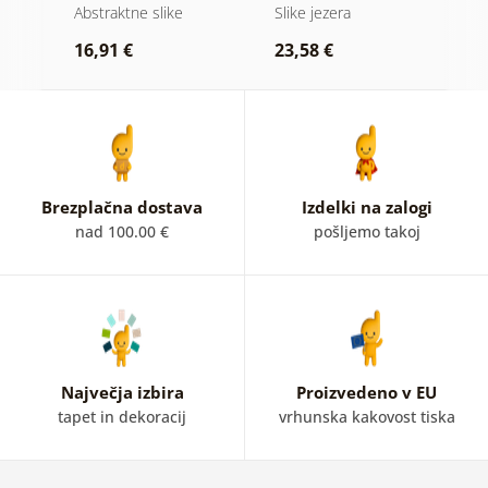
naravo
blik
Abstraktne slike
Slike jezera
A
16,91 €
23,58 €
1
Brezplačna dostava
Izdelki na zalogi
nad 100.00 €
pošljemo takoj
Največja izbira
Proizvedeno v EU
tapet in dekoracij
vrhunska kakovost tiska