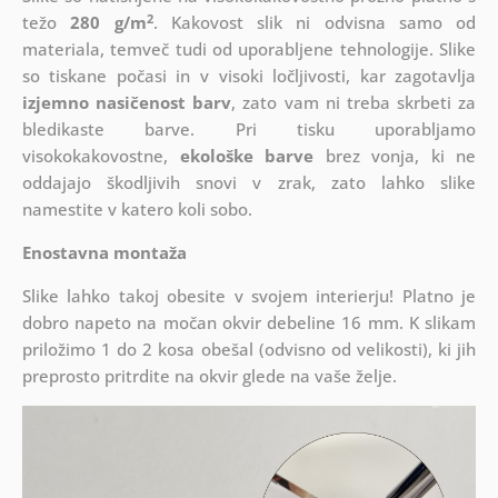
2
težo
280 g/m
. Kakovost slik ni odvisna samo od
materiala, temveč tudi od uporabljene tehnologije. Slike
so tiskane počasi in v visoki ločljivosti, kar zagotavlja
izjemno nasičenost barv
, zato vam ni treba skrbeti za
bledikaste barve. Pri tisku uporabljamo
visokokakovostne,
ekološke barve
brez vonja, ki ne
oddajajo škodljivih snovi v zrak, zato lahko slike
namestite v katero koli sobo.
Enostavna montaža
Slike lahko takoj obesite v svojem interierju! Platno je
dobro napeto na močan okvir debeline 16 mm. K slikam
priložimo 1 do 2 kosa obešal (odvisno od velikosti), ki jih
preprosto pritrdite na okvir glede na vaše želje.