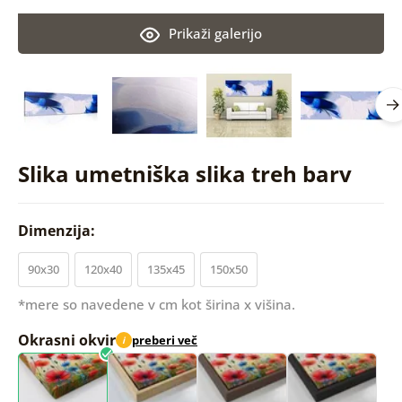
Prikaži galerijo
Slika umetniška slika treh barv
Dimenzija:
90x30
120x40
135x45
150x50
*mere so navedene v cm kot širina x višina.
Okrasni okvir
preberi več
i