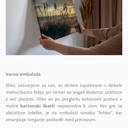
Varna embalaža
Slike, ustvarjene za vas, so skrbno zapakirane v debelo
mehurčkasto folijo, pri čemer so vogali dodatno zaščiteni
z več plastmi.
Slike so po pregledu kakovosti poslani v
močni
kartonski škatli
neposredno k vam. Ker gre za
občutljive izdelke, je na embalaži oznaka "krhko", kar
zmanjšuje tveganje poškodb med prevozom.