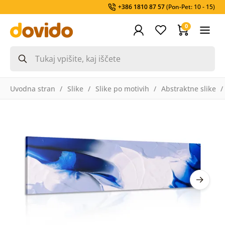
+386 1810 87 57
(Pon-Pet: 10 - 15)
0
Uvodna stran
Slike
Slike po motivih
Abstraktne slike