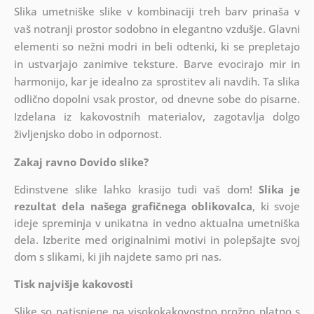
Slika umetniške slike v kombinaciji treh barv prinaša v
vaš notranji prostor sodobno in elegantno vzdušje. Glavni
elementi so nežni modri in beli odtenki, ki se prepletajo
in ustvarjajo zanimive teksture. Barve evocirajo mir in
harmonijo, kar je idealno za sprostitev ali navdih. Ta slika
odlično dopolni vsak prostor, od dnevne sobe do pisarne.
Izdelana iz kakovostnih materialov, zagotavlja dolgo
življenjsko dobo in odpornost.
Zakaj ravno Dovido slike?
Edinstvene slike lahko krasijo tudi vaš dom!
Slika je
rezultat dela našega grafičnega oblikovalca
, ki
svoje
ideje spreminja v unikatna in vedno aktualna umetniška
dela. Izberite med originalnimi motivi in polepšajte svoj
dom s slikami, ki jih najdete samo pri nas.
Tisk najvišje kakovosti
Slike so natisnjene na visokokakovostno prožno platno s