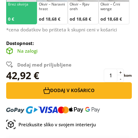
Brez okvirja
Okvir – Naravni
Okvir – Rjav
Okvir – Črni
hrast
oreh
wenge
0 €
od 18,68 €
od 18,68 €
od 18,68 €
*cena dodatkov bo prišteta k skupni ceni v košarici
Dostopnost:
Na zalogi
Dodaj med priljubljene
42,92 €
+
kom
-
DODAJ V KOŠARICO
Preizkusite sliko v svojem interierju