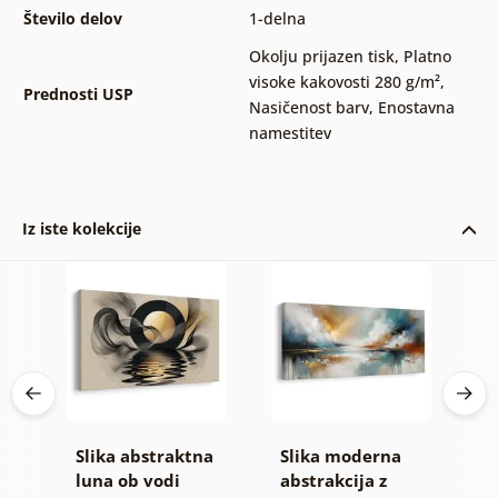
Število delov
1-delna
Okolju prijazen tisk
,
Platno
visoke kakovosti 280 g/m²
,
Prednosti USP
Nasičenost barv
,
Enostavna
namestitev
Iz iste kolekcije
Slika abstraktna
Slika moderna
S
e
luna ob vodi
abstrakcija z
h