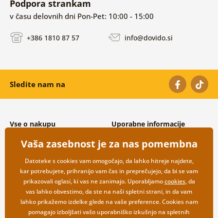
Podpora strankam
v času delovnih dni Pon-Pet: 10:00 - 15:00
+386 1810 87 57
info@dovido.si
Sledite nam na
Vse o nakupu
Uporabne informacije
Splošni in reklamacijski pogoji
O nas
Vaša zasebnost je za nas pomembna
Varovanje osebnih podatkov
Pogosto zastavljena vprašanja
Možnosti dostave in plačila
Kontakti
Datoteke s cookies vam omogočajo, da lahko hitreje najdete,
Vračilo blaga
Veleprodaja
kar potrebujete, prihranijo vam čas in preprečujejo, da bi se vam
prikazovali oglasi, ki vas ne zanimajo. Uporabljamo
cookies
, da
vas lahko obvestimo, da ste na naši spletni strani, in da vam
lahko prikažemo izdelke glede na vaše preference. Cookies nam
pomagajo izboljšati vašo uporabniško izkušnjo na spletnih