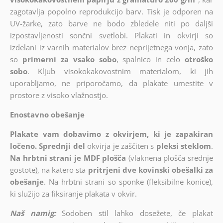
zagotavlja popolno reprodukcijo barv. Tisk je odporen na
UV-žarke, zato barve ne bodo zbledele niti po daljši
izpostavljenosti sončni svetlobi. Plakati in okvirji so
izdelani iz varnih materialov brez neprijetnega vonja, zato
so
primerni za vsako sobo
, spalnico in celo
otroško
sobo
. Kljub visokokakovostnim materialom, ki jih
uporabljamo, ne priporočamo, da plakate umestite v
prostore z visoko vlažnostjo.
Enostavno obešanje
Plakate vam dobavimo z okvirjem, ki je zapakiran
ločeno. Sprednji del
okvirja je zaščiten s
pleksi steklom
.
Na hrbtni strani je MDF plošča
(vlaknena plošča srednje
gostote), na katero sta
pritrjeni dve kovinski obešalki za
obešanje
. Na hrbtni strani so sponke (fleksibilne konice),
ki služijo za fiksiranje plakata v okvir.
Naš namig:
Sodoben stil lahko dosežete, če plakat