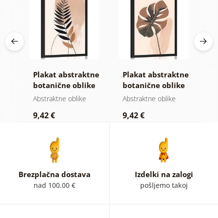
Plakat abstraktne
Plakat abstraktne
P
botanične oblike
botanične oblike
l
praprot
monstera
Abstraktne oblike
Abstraktne oblike
B
9,42 €
9,42 €
7
Brezplačna dostava
Izdelki na zalogi
nad 100.00 €
pošljemo takoj