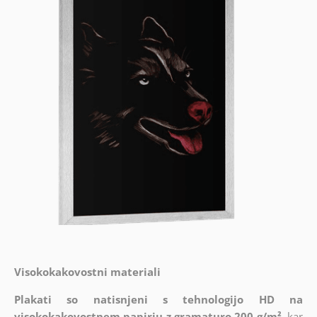
Visokokakovostni materiali
Plakati so natisnjeni s tehnologijo HD na
visokokakovostnem papirju z gramaturo 200 g/m²
, kar