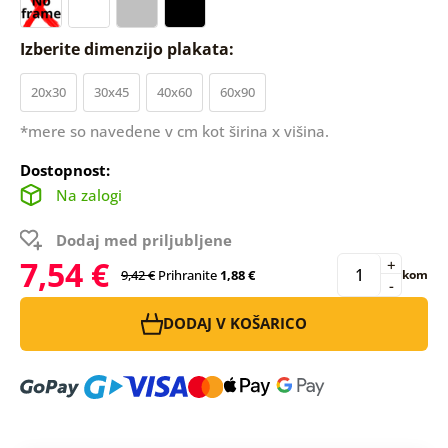
Izberite dimenzijo plakata:
20x30
30x45
40x60
60x90
*mere so navedene v cm kot širina x višina.
Dostopnost:
Na zalogi
Dodaj med priljubljene
7,54 €
+
9,42 €
Prihranite
1,88 €
kom
-
DODAJ V KOŠARICO