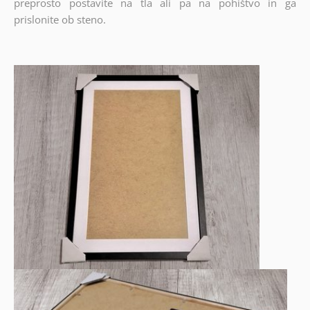
preprosto postavite na tla ali pa na pohištvo in ga
prislonite ob steno.