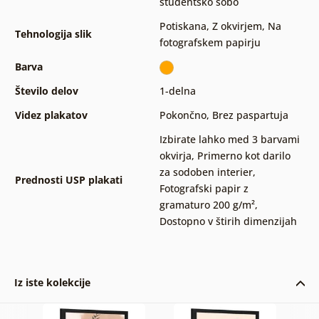
študentsko sobo
Potiskana
,
Z okvirjem
,
Na
Tehnologija slik
fotografskem papirju
Barva
Število delov
1-delna
Videz plakatov
Pokončno
,
Brez paspartuja
Izbirate lahko med 3 barvami
okvirja
,
Primerno kot darilo
za sodoben interier
,
Prednosti USP plakati
Fotografski papir z
gramaturo 200 g/m²
,
Dostopno v štirih dimenzijah
Iz iste kolekcije