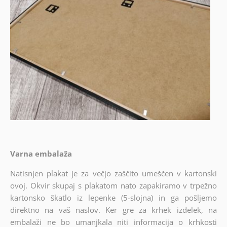
Varna embalaža
Natisnjen plakat je za večjo zaščito umeščen v kartonski
ovoj. Okvir skupaj s plakatom nato zapakiramo v trpežno
kartonsko škatlo iz lepenke (5-slojna) in ga pošljemo
direktno na vaš naslov. Ker gre za krhek izdelek, na
embalaži ne bo umanjkala niti informacija o krhkosti