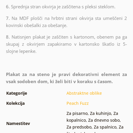
6.
Sprednja stran okvirja je zaščitena s pleksi steklom.
7.
Na MDF plošči na hrbtni strani okvirja sta umeščeni 2
kovinski obešalki za obešanje.
8.
Natisnjen plakat je zaščiten s kartonom, obenem pa ga
skupaj z okvirjem zapakiramo v kartonsko škatlo iz 5-
slojne lepenke.
Plakat za na steno je pravi dekorativni element za
vsak sodoben dom, ki želi biti v koraku s časom.
Kategorije
Abstraktne oblike
Kolekcija
Peach Fuzz
Za pisarno
,
Za kuhinjo
,
Za
kopalnico
,
Za dnevno sobo
,
Namestitev
Za predsobo
,
Za spalnico
,
Za