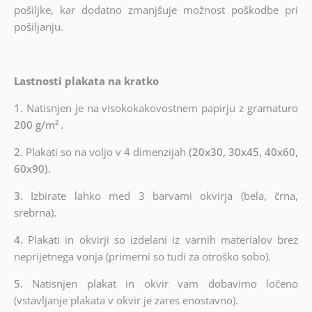
pošiljke, kar dodatno zmanjšuje možnost poškodbe pri
pošiljanju.
Lastnosti plakata na kratko
1.
Natisnjen je na visokokakovostnem papirju z gramaturo
200 g/m²
.
2.
Plakati so na voljo v 4 dimenzijah
(20x30, 30x45, 40x60,
60x90).
3.
Izbirate lahko med 3 barvami okvirja (bela, črna,
srebrna).
4.
Plakati in okvirji so izdelani iz varnih materialov brez
neprijetnega vonja (primerni so tudi za otroško sobo).
5.
Natisnjen plakat in okvir vam dobavimo ločeno
(vstavljanje plakata v okvir je zares enostavno).