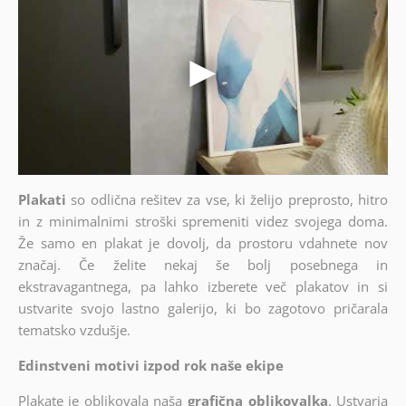
Plakati
so odlična rešitev za vse, ki želijo preprosto, hitro
in z minimalnimi stroški spremeniti videz svojega doma.
Že samo en plakat je dovolj, da prostoru vdahnete nov
značaj. Če želite nekaj še bolj posebnega in
ekstravagantnega, pa lahko izberete več plakatov in si
ustvarite svojo lastno galerijo, ki bo zagotovo pričarala
tematsko vzdušje.
Edinstveni motivi izpod rok naše ekipe
Plakate je oblikovala naša
grafična oblikovalka
. Ustvarja