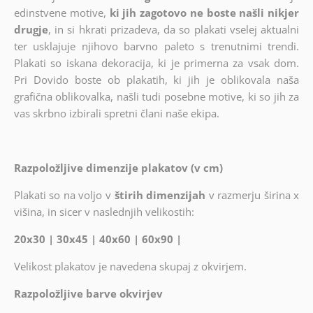
edinstvene motive,
ki jih zagotovo ne boste našli nikjer
drugje
, in si hkrati prizadeva, da so plakati vselej aktualni
ter usklajuje njihovo barvno paleto s trenutnimi trendi.
Plakati so iskana dekoracija, ki je primerna za vsak dom.
Pri Dovido boste ob plakatih, ki jih je oblikovala naša
grafična oblikovalka, našli tudi posebne motive, ki so jih za
vas skrbno izbirali spretni člani naše ekipa.
Razpoložljive dimenzije plakatov (v cm)
Plakati so na voljo v
štirih dimenzijah
v razmerju širina x
višina, in sicer v naslednjih velikostih:
20x30 | 30x45 | 40x60 | 60x90 |
Velikost plakatov je navedena skupaj z okvirjem.
Razpoložljive barve okvirjev