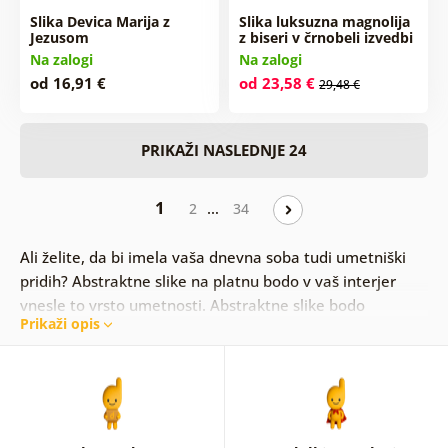
Slika Devica Marija z
Slika luksuzna magnolija
Jezusom
z biseri v črnobeli izvedbi
Na zalogi
Na zalogi
od 16,91 €
od 23,58 €
29,48 €
PRIKAŽI NASLEDNJE 24
1
…
2
34
Ali želite, da bi imela vaša dnevna soba tudi umetniški
pridih? Abstraktne slike na platnu bodo v vaš interjer
vnesle to vrsto umetnosti. Abstraktne slike bodo
Prikaži opis
spodbudile vašo domišljijo in predstavnost. Ne dovolite,
da vaši občutki in misli odtavajo stran, temveč
prepustite, da vaš pogled zatava na abstraktne slike.
Nepravilne površine, črte, barvne iluzije in geometrijski
liki uvrščajo abstraktne slike med sodobno obliko