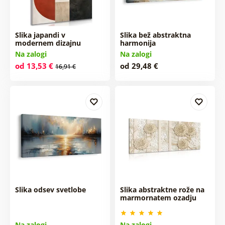
Slika japandi v
Slika bež abstraktna
modernem dizajnu
harmonija
Na zalogi
Na zalogi
od 13,53 €
od 29,48 €
16,91 €
Slika odsev svetlobe
Slika abstraktne rože na
marmornatem ozadju
Na zalogi
Na zalogi