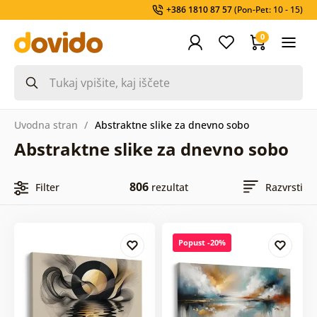
+386 1810 87 57
(Pon-Pet: 10 - 15)
0
Uvodna stran
Abstraktne slike za dnevno sobo
Abstraktne slike za dnevno sobo
806
Filter
rezultat
Razvrsti
Popust -20%