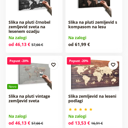
Slika na pluti črnobel
Slika na pluti zemljevid s
zemljevid sveta na
kompasom na lesu
lesenem ozadju
Na zalogi
Na zalogi
od 46,13 €
od 61,99 €
57,66 €
Popust -20%
Popust -20%
Novo
Slika na pluti vintage
Slika zemljevid na leseni
zemljevid sveta
podlagi
Na zalogi
Na zalogi
od 46,13 €
od 13,53 €
57,66 €
16,91 €