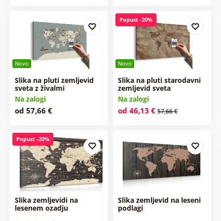
Popust -20%
Novo
Novo
Slika na pluti zemljevid
Slika na pluti starodavni
sveta z živalmi
zemljevid sveta
Na zalogi
Na zalogi
od 57,66 €
od 46,13 €
57,66 €
Popust -20%
Slika zemljevidi na
Slika zemljevid na leseni
lesenem ozadju
podlagi