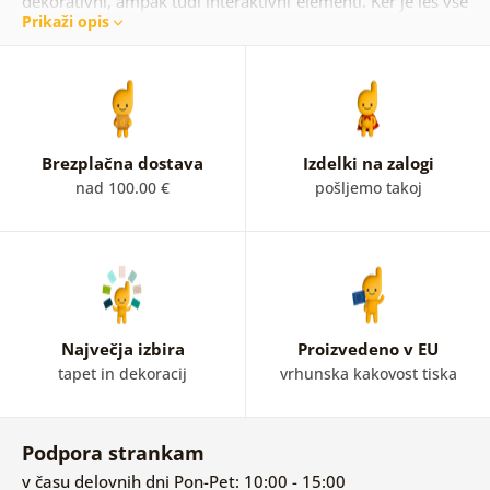
dekorativni, ampak tudi interaktivni elementi. Ker je les vse
Prikaži opis
bolj priljubljen, smo za vas pripravili leseno podlogo s
samim zemljevidom sveta. Oglejte si rezultat našega dela,
zagotovo vas bo prijetno presenetil! Poleg slik zemljevidov
na leseni podlagi boste v naši ponudbi našli tudi črnobele
kombinacije slik zemljevidov na lesu.
Brezplačna dostava
Izdelki na zalogi
nad 100.00 €
pošljemo takoj
Največja izbira
Proizvedeno v EU
tapet in dekoracij
vrhunska kakovost tiska
Podpora strankam
v času delovnih dni Pon-Pet: 10:00 - 15:00