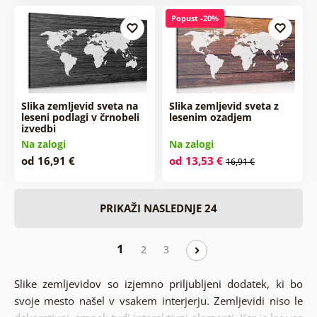
Popust -20%
Slika zemljevid sveta na
Slika zemljevid sveta z
leseni podlagi v črnobeli
lesenim ozadjem
izvedbi
Na zalogi
Na zalogi
od 16,91 €
od 13,53 €
16,91 €
PRIKAŽI NASLEDNJE 24
1
2
3
Slike zemljevidov so izjemno priljubljeni dodatek, ki bo
svoje mesto našel v vsakem interjerju. Zemljevidi niso le