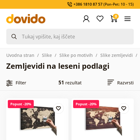
+386 1810 87 57
(Pon-Pet: 10 - 15)
0
Uvodna stran
Slike
Slike po motivih
Slike zemljevidi
Zemljevidi na leseni podlagi
51
Filter
rezultat
Razvrsti
Popust -20%
Popust -20%