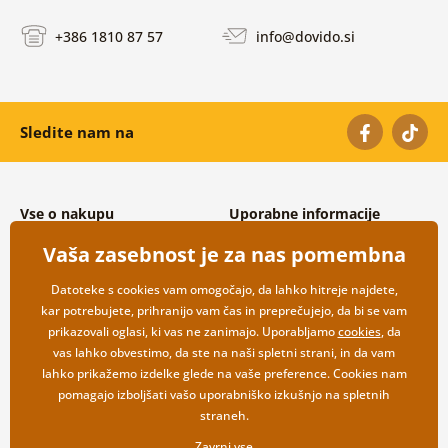
+386 1810 87 57
info@dovido.si
Sledite nam na
Vse o nakupu
Uporabne informacije
Splošni in reklamacijski pogoji
O nas
Vaša zasebnost je za nas pomembna
Varovanje osebnih podatkov
Pogosto zastavljena vprašanja
Možnosti dostave in plačila
Kontakti
Datoteke s cookies vam omogočajo, da lahko hitreje najdete,
Vračilo blaga
Veleprodaja
kar potrebujete, prihranijo vam čas in preprečujejo, da bi se vam
prikazovali oglasi, ki vas ne zanimajo. Uporabljamo
cookies
, da
vas lahko obvestimo, da ste na naši spletni strani, in da vam
lahko prikažemo izdelke glede na vaše preference. Cookies nam
pomagajo izboljšati vašo uporabniško izkušnjo na spletnih
straneh.
Zavrni vse