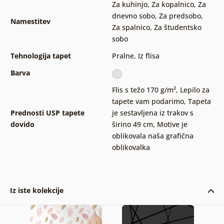
Za kuhinjo
,
Za kopalnico
,
Za
dnevno sobo
,
Za predsobo
,
Namestitev
Za spalnico
,
Za študentsko
sobo
Tehnologija tapet
Pralne
,
Iz flisa
Barva
Flis s težo 170 g/m²
,
Lepilo za
tapete vam podarimo
,
Tapeta
Prednosti USP tapete
je sestavljena iz trakov s
dovido
širino 49 cm
,
Motive je
oblikovala naša grafična
oblikovalka
Iz iste kolekcije