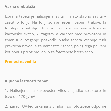
Varna embalaža
Izbrana tapeta je natisnjena, zvita in nato skrbno zavita v
zaščitno folijo. Na foliji so nameščeni papirni trakovi, ki
fototapeto pritrdijo. Tapeta je nato zapakirana v trpežno
kartonsko škatlo, ki zagotavlja varnost med prevozom in
zmanjšuje tveganje poškodb. Vsaka tapeta vsebuje tudi
praktična navodila za namestitev tapet, poleg tega pa vam
kot bonus priložimo lepilo za fototapete brezplačno.
Prenesi navodila
Ključne lastnosti tapet
1.
Natisnjeno na kakovosten vlies z gladko strukturo in
2
težo do
170 g/m
.
2.
Zaradi UV-led tiskanja s črnilom so fototapete odporne