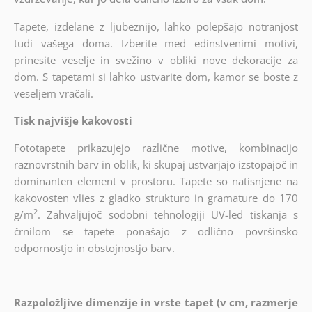
Tapete, izdelane z ljubeznijo, lahko polepšajo notranjost
tudi vašega doma. Izberite med edinstvenimi motivi,
prinesite veselje in svežino v obliki nove dekoracije za
dom. S tapetami si lahko ustvarite dom, kamor se boste z
veseljem vračali.
Tisk najvišje kakovosti
Fototapete prikazujejo različne motive, kombinacijo
raznovrstnih barv in oblik, ki skupaj ustvarjajo izstopajoč in
dominanten element v prostoru. Tapete so natisnjene na
kakovosten vlies z gladko strukturo in gramature do 170
2
g/m
. Zahvaljujoč sodobni tehnologiji UV-led tiskanja s
črnilom se tapete ponašajo z odlično površinsko
odpornostjo in obstojnostjo barv.
Razpoložljive dimenzije in vrste tapet (v cm, razmerje