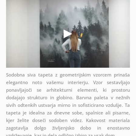
Sodobna siva tapeta z geometrijskim vzorcem prinaša
elegantno noto vašemu interierju. Vzor sestavljajo
ponavljajoči se arhitekturni elementi, ki prostoru
dodajajo strukturo in globino. Barvna paleta v nežnih
sivih odtenkih ustvarja mirno in sofisticirano vzdušje. Ta
tapeta je idealna za dnevne sobe, spalnice ali pisarne,
kjer želite doseči sodoben videz. Kakovost materiala
zagotavlja dolgo življenjsko dobo in enostavno
vzdrževanje, kar jo dela odlično izbiro za vsak dom.