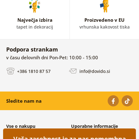
Največja izbira
Proizvedeno v EU
tapet in dekoracij
vrhunska kakovost tiska
Podpora strankam
v času delovnih dni Pon-Pet: 10:00 - 15:00
+386 1810 87 57
info@dovido.si
Sledite nam na
Vse o nakupu
Uporabne informacije
Splošni in reklamacijski pogoji
O nas
Vaša zasebnost je za nas pomembna