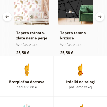
Tapeta rožnato-
Tapeta temno
S
cke
zlate nežne perje
križišče
t
k
e
Vzorčaste tapete
Vzorčaste tapete
S
p
25,58 €
25,58 €
3
Brezplačna dostava
Izdelki na zalogi
nad 100.00 €
pošljemo takoj