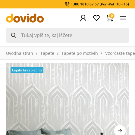
+386 1810 87 57
(Pon-Pet: 10 - 15)
0
Uvodna stran
Tapete
Tapete po motivih
Vzorčaste tape
Lepilo brezplačno