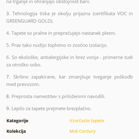
na trganje in ohranjajo obstojnost barv.
3.
Tehnologija tiska je okolju prijazna (certifikata VOC in
GREENGUARD GOLD).
4. Tapete so pralne in preprečujejo nastanek plesni.
5. Prav tako nudijo toplotno in zvočno izolacijo.
6.
So ekološke, antialergijske in brez vonja - primerne tudi
za otroško sobo.
7.
Skrbno zapakirane, kar zmanjšuje tveganje poškodb
med prevozom.
8.
Preprosta namestitev s priloženimi navodili.
9.
Lepilo za tapete prejmete brezplačno.
Kategorije
Vzorčaste tapete
Kolekcija
Mid-Century