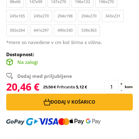
98x66
147x99
147x270
196x132
196x270
245x165
245x270
294x198
294x270
343x231
392x264
441x297
490x330
539x363
*mere so navedene v cm kot širina x višina.
Dostopnost:
Na zalogi
Dodaj med priljubljene
20,46 €
+
25,58 €
Prihranite
5,12 €
kom
-
DODAJ V KOŠARICO