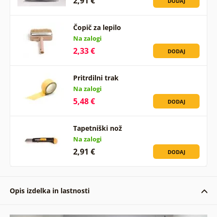
2,91 €
DODAJ
Čopič za lepilo
Na zalogi
2,33 €
DODAJ
Pritrdilni trak
Na zalogi
5,48 €
DODAJ
Tapetniški nož
Na zalogi
2,91 €
DODAJ
Opis izdelka in lastnosti