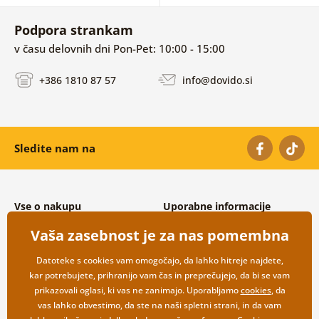
Podpora strankam
v času delovnih dni Pon-Pet: 10:00 - 15:00
+386 1810 87 57
info@dovido.si
Sledite nam na
Vse o nakupu
Uporabne informacije
Splošni in reklamacijski pogoji
O nas
Vaša zasebnost je za nas pomembna
Varovanje osebnih podatkov
Pogosto zastavljena vprašanja
Možnosti dostave in plačila
Kontakti
Datoteke s cookies vam omogočajo, da lahko hitreje najdete,
Vračilo blaga
Veleprodaja
kar potrebujete, prihranijo vam čas in preprečujejo, da bi se vam
prikazovali oglasi, ki vas ne zanimajo. Uporabljamo
cookies
, da
vas lahko obvestimo, da ste na naši spletni strani, in da vam