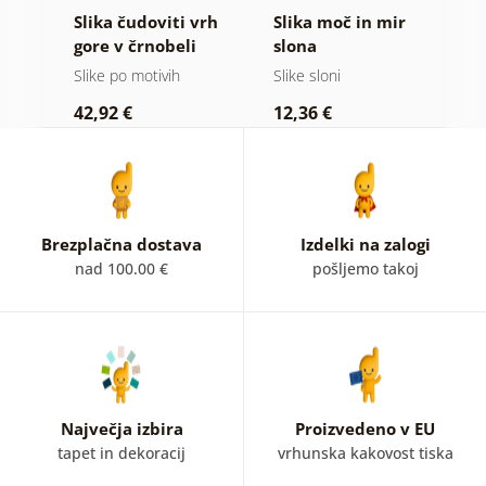
Slika čudoviti vrh
Slika moč in mir
S
 v
gore v črnobeli
slona
g
i
izvedbi
Slike po motivih
Slike sloni
Vi
42,92 €
12,36 €
2
Brezplačna dostava
Izdelki na zalogi
nad 100.00 €
pošljemo takoj
Največja izbira
Proizvedeno v EU
tapet in dekoracij
vrhunska kakovost tiska