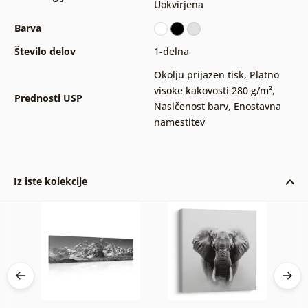
Uokvirjena
Barva
Število delov
1-delna
Okolju prijazen tisk
,
Platno
visoke kakovosti 280 g/m²
,
Prednosti USP
Nasičenost barv
,
Enostavna
namestitev
Iz iste kolekcije