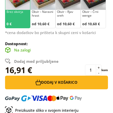
Brez okvirja
Okvir – Naravni
Okvir – Rjav
Okvir – Črni
hrast
oreh
wenge
0 €
od 10,60 €
od 10,60 €
od 10,60 €
*cena dodatkov bo prišteta k skupni ceni v košarici
Dostopnost:
Na zalogi
Dodaj med priljubljene
16,91 €
+
kom
-
DODAJ V KOŠARICO
Preizkusite sliko v svojem interierju