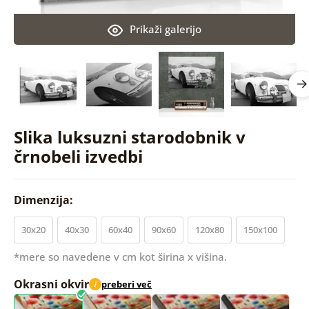
Prikaži galerijo
Slika luksuzni starodobnik v
črnobeli izvedbi
Dimenzija:
30x20
40x30
60x40
90x60
120x80
150x100
*mere so navedene v cm kot širina x višina.
Okrasni okvir
preberi več
i