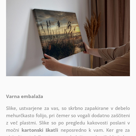
Varna embalaža
Slike, ustvarjene za vas, so skrbno zapakirane v debelo
mehurčkasto folijo, pri čemer so vogali dodatno zaščiteni
z več plastmi.
Slike so po pregledu kakovosti poslani v
močni
kartonski škatli
neposredno k vam. Ker gre za