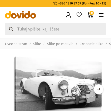
+386 1810 87 57
(Pon-Pet: 10 - 15)
0
Uvodna stran
Slike
Slike po motivih
Črnobele slike
S