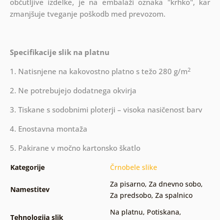
občutljive izdelke, je na embalaži oznaka "krhko", kar
zmanjšuje tveganje poškodb med prevozom.
Specifikacije slik na platnu
2
1. Natisnjene na kakovostno platno s težo 280 g/m
2. Ne potrebujejo dodatnega okvirja
3. Tiskane s sodobnimi ploterji – visoka nasičenost barv
4. Enostavna montaža
5. Pakirane v močno kartonsko škatlo
Kategorije
Črnobele slike
Za pisarno
,
Za dnevno sobo
,
Namestitev
Za predsobo
,
Za spalnico
Na platnu
,
Potiskana
,
Tehnologija slik