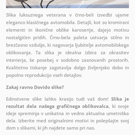
Slika luksuznega veterana v črno-beli izvedbi ujame
eleganco klasičnega avtomobila. Detajli, kot so kromirani
elementi in ikonične oblike karoserije, dajejo motivu
nostalgičen pridih. Črno-bela paleta ustvarja stilno in
brezčasno vzdušje, ki nagovarja ljubitelje avtomobilskega
oblikovanja. Ta slika je idealna izbira za okrasitev
interierja, še posebej v sodobno zasnovanih prostorih.
Kvalitetno tiskanje zagotavlja dolgo življenjsko dobo in
popolno reprodukcijo vseh detajlov.
Zakaj ravno Dovido slike?
Edinstvene slike lahko krasijo tudi vaš dom!
Slika je
rezultat dela našega grafičnega oblikovalca
, ki
svoje
ideje spreminja v unikatna in vedno aktualna umetniška
dela. Izberite med originalnimi motivi in polepšajte svoj
dom s slikami, ki jih najdete samo pri nas.