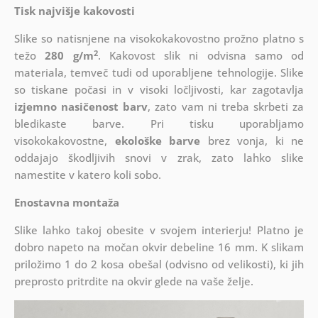
Tisk najvišje kakovosti
Slike so natisnjene na visokokakovostno prožno platno s
2
težo
280 g/m
. Kakovost slik ni odvisna samo od
materiala, temveč tudi od uporabljene tehnologije. Slike
so tiskane počasi in v visoki ločljivosti, kar zagotavlja
izjemno nasičenost barv
, zato vam ni treba skrbeti za
bledikaste barve. Pri tisku uporabljamo
visokokakovostne,
ekološke barve
brez vonja, ki ne
oddajajo škodljivih snovi v zrak, zato lahko slike
namestite v katero koli sobo.
Enostavna montaža
Slike lahko takoj obesite v svojem interierju! Platno je
dobro napeto na močan okvir debeline 16 mm. K slikam
priložimo 1 do 2 kosa obešal (odvisno od velikosti), ki jih
preprosto pritrdite na okvir glede na vaše želje.