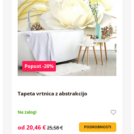
Popust -20%
Tapeta vrtnica z abstrakcijo
Na zalogi
od 20,46 €
25,58 €
PODROBNOSTI