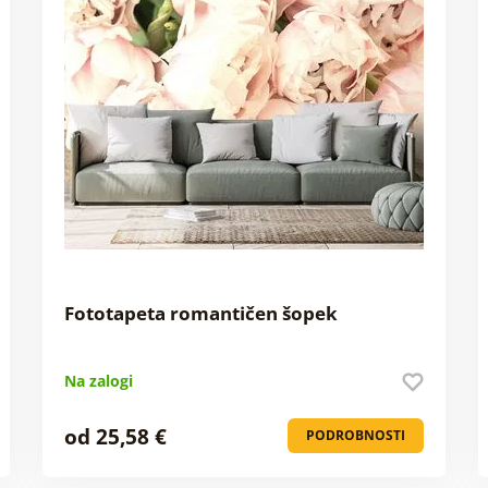
Fototapeta romantičen šopek
Na zalogi
od 25,58 €
PODROBNOSTI