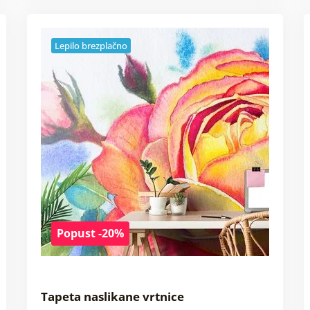
Lepilo brezplačno
Popust -20%
Tapeta naslikane vrtnice