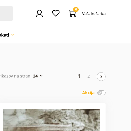
0
Vaša košarica
akati
1
rikazov na stran
24
2
Akcija