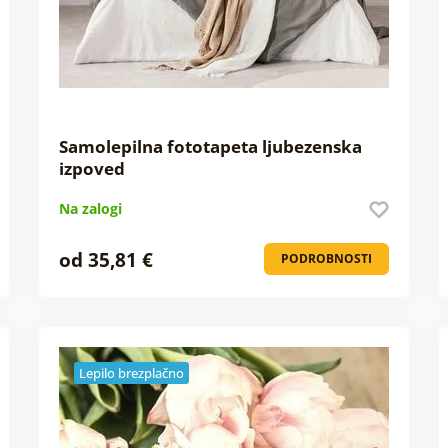
Samolepilna fototapeta ljubezenska
izpoved
Na zalogi
od 35,81 €
PODROBNOSTI
Lepilo brezplačno