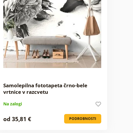
Samolepilna fototapeta črno-bele
vrtnice v razcvetu
Na zalogi
od 35,81 €
PODROBNOSTI