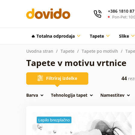
+386 1810 87
Pon-Pet: 10:0
🔥 Totalna odprodaja
Tapete
Slike
Uvodna stran
Tapete
Tapete po motivih
Tape
Tapete v motivu vrtnice
44
Filtriraj izdelke
rez
Barva
Tehnologija tapet
Namestitev
Lepilo brezplačno