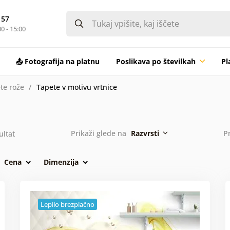
 57
0 - 15:00
📤 Fotografija na platnu
Poslikava po številkah
Pl
te rože
Tapete v motivu vrtnice
Prikaži glede na
Razvrsti
P
ultat
Cena
Dimenzija
Lepilo brezplačno