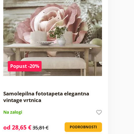
Popust -20%
Samolepilna fototapeta elegantna
vintage vrtnica
Na zalogi
od 28,65 €
35,81 €
PODROBNOSTI