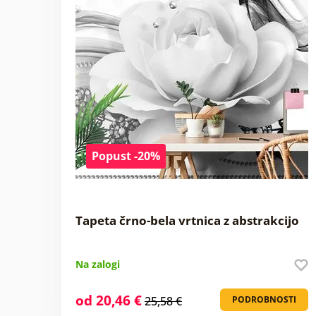
Popust -20%
Tapeta črno-bela vrtnica z abstrakcijo
Na zalogi
od 20,46 €
25,58 €
PODROBNOSTI