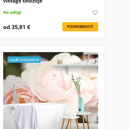
vintage tihožitje
Na zalogi
od 35,81 €
PODROBNOSTI
Lepilo brezplačno