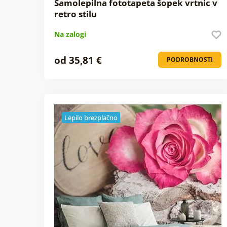
Samolepilna fototapeta šopek vrtnic v
retro stilu
Na zalogi
od 35,81 €
PODROBNOSTI
Lepilo brezplačno