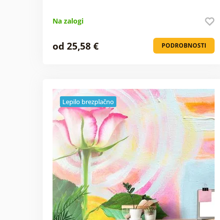
Na zalogi
od 25,58 €
PODROBNOSTI
Lepilo brezplačno