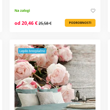
Na zalogi
od 20,46 €
25,58 €
PODROBNOSTI
Lepilo brezplačno