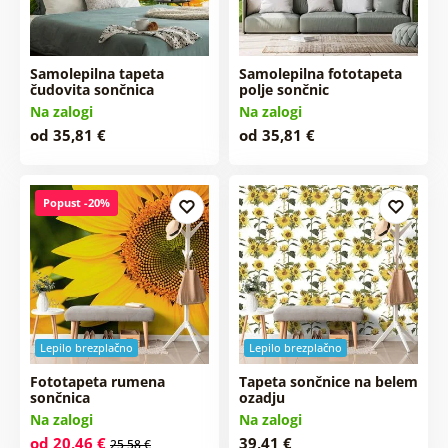
Samolepilna tapeta
Samolepilna fototapeta
čudovita sončnica
polje sončnic
Na zalogi
Na zalogi
od 35,81 €
od 35,81 €
Popust -20%
Lepilo brezplačno
Lepilo brezplačno
Fototapeta rumena
Tapeta sončnice na belem
sončnica
ozadju
Na zalogi
Na zalogi
od 20,46 €
39,41 €
25,58 €