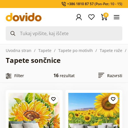
+386 1810 87 57
(Pon-Pet: 10 - 15)
0
Uvodna stran
Tapete
Tapete po motivih
Tapete rože
Tapete sončnice
16
Filter
rezultat
Razvrsti