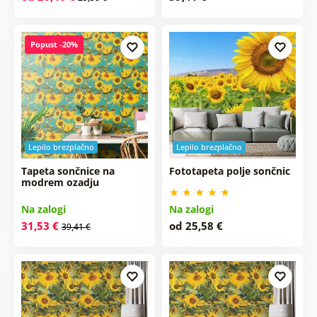
Popust -20%
Lepilo brezplačno
Lepilo brezplačno
Tapeta sončnice na
Fototapeta polje sončnic
modrem ozadju
Na zalogi
Na zalogi
31,53 €
od 25,58 €
39,41 €