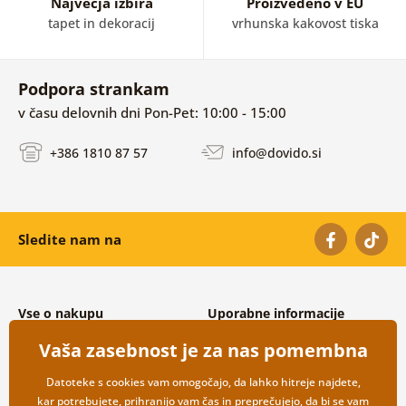
Največja izbira
Proizvedeno v EU
tapet in dekoracij
vrhunska kakovost tiska
Podpora strankam
v času delovnih dni Pon-Pet: 10:00 - 15:00
+386 1810 87 57
info@dovido.si
Sledite nam na
Vse o nakupu
Uporabne informacije
Splošni in reklamacijski pogoji
O nas
Vaša zasebnost je za nas pomembna
Varovanje osebnih podatkov
Pogosto zastavljena vprašanja
Možnosti dostave in plačila
Kontakti
Datoteke s cookies vam omogočajo, da lahko hitreje najdete,
Vračilo blaga
Veleprodaja
kar potrebujete, prihranijo vam čas in preprečujejo, da bi se vam