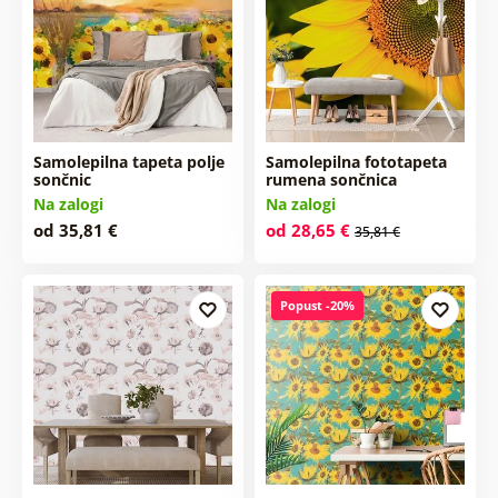
Samolepilna tapeta polje
Samolepilna fototapeta
sončnic
rumena sončnica
Na zalogi
Na zalogi
od 35,81 €
od 28,65 €
35,81 €
Popust -20%