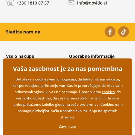
+386 1810 87 57
info@dovido.si
Sledite nam na
Vse o nakupu
Uporabne informacije
Splošni in reklamacijski pogoji
O nas
Vaša zasebnost je za nas pomembna
Varovanje osebnih podatkov
Pogosto zastavljena vprašanja
Možnosti dostave in plačila
Kontakti
Datoteke s cookies vam omogočajo, da lahko hitreje najdete,
Vračilo blaga
Veleprodaja
kar potrebujete, prihranijo vam čas in preprečujejo, da bi se vam
prikazovali oglasi, ki vas ne zanimajo. Uporabljamo
cookies
, da
vas lahko obvestimo, da ste na naši spletni strani, in da vam
lahko prikažemo izdelke glede na vaše preference. Cookies nam
pomagajo izboljšati vašo uporabniško izkušnjo na spletnih
straneh.
Zavrni vse