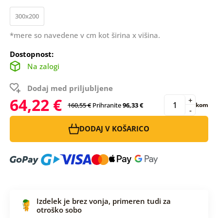
300x200
*mere so navedene v cm kot širina x višina.
Dostopnost:
Na zalogi
Dodaj med priljubljene
64,22 €
+
160,55 €
Prihranite
96,33 €
kom
-
DODAJ V KOŠARICO
Izdelek je brez vonja, primeren tudi za
otroško sobo