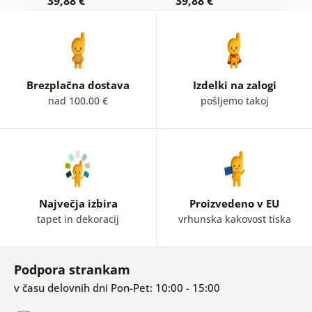
39,88 €
39,88 €
3
Brezplačna dostava
Izdelki na zalogi
nad 100.00 €
pošljemo takoj
Največja izbira
Proizvedeno v EU
tapet in dekoracij
vrhunska kakovost tiska
Podpora strankam
v času delovnih dni Pon-Pet: 10:00 - 15:00