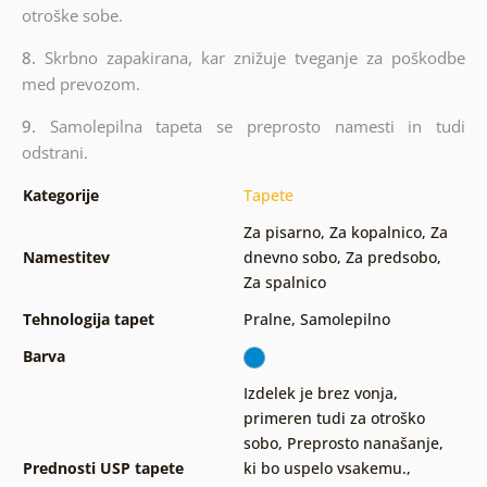
otroške sobe.
8.
Skrbno zapakirana, kar znižuje tveganje za poškodbe
med prevozom.
9.
Samolepilna tapeta se preprosto namesti in tudi
odstrani.
Kategorije
Tapete
Za pisarno
,
Za kopalnico
,
Za
Namestitev
dnevno sobo
,
Za predsobo
,
Za spalnico
Tehnologija tapet
Pralne
,
Samolepilno
Barva
Izdelek je brez vonja,
primeren tudi za otroško
sobo
,
Preprosto nanašanje,
Prednosti USP tapete
ki bo uspelo vsakemu.
,