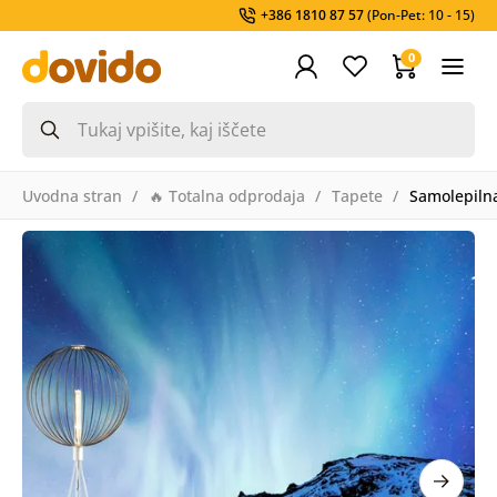
+386 1810 87 57
(Pon-Pet: 10 - 15)
0
Uvodna stran
🔥 Totalna odprodaja
Tapete
Samolepilna