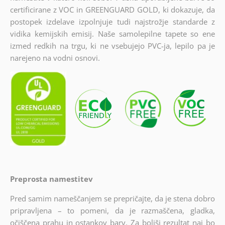
certificirane z VOC in GREENGUARD GOLD, ki dokazuje, da
postopek izdelave izpolnjuje tudi najstrožje standarde z
vidika kemijskih emisij. Naše samolepilne tapete so ene
izmed redkih na trgu, ki ne vsebujejo PVC-ja, lepilo pa je
narejeno na vodni osnovi.
Preprosta namestitev
Pred samim nameščanjem se prepričajte, da je stena dobro
pripravljena – to pomeni, da je razmaščena, gladka,
očiščena prahu in ostankov barv. Za boljši rezultat naj bo