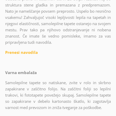
struktura stene gladka in premazana z predpremazom.
Nato je nameščanje povsem preprosto. Uspelo bo resnično
vsakemu! Zahvaljujoč visoki lepljivosti lepila na tapetah in
njegovi elastičnosti, samolepilne tapete ostanejo na svojem
mestu. Prav tako pa njihovo odstranjevanje ni nobena
znanost. Če imate še vedno pomisleke, imamo za vas
pripravljena tudi navodila.
Prenesi navodila
Varna embalaža
Samolepilne tapete so natiskane, zvite v rolo in skrbno
zapakirane v zaščitno folijo. Na zaščitni foliji so lepilni
trakovi, ki fototapete povežejo skupaj. Samolepilne tapete
so zapakirane v debelo kartonasto škatlo, ki zagotavlja
varnost med prevozom in zniža tveganje za poškodbe.