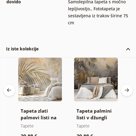
dovido
Samolepilna tapeta s močno
lepljivostjo.
,
Fototapeta je
sestavljena iz trakov širine 75
cm
Iz iste kolekcije
it
Tapeta zlati
Tapeta palmini
F
palmovi listi na
listi v džungli
k
bež ozadju
Tapete
Tapete
T