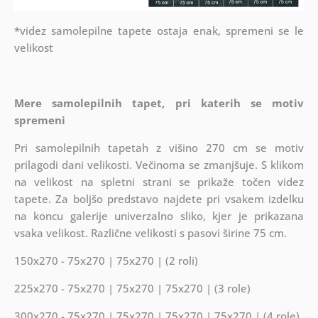
*videz samolepilne tapete ostaja enak, spremeni se le
velikost
Mere
samolepilnih
tapet, pri katerih se motiv
spremeni
Pri samolepilnih
tapetah z višino 270 cm se motiv
prilagodi dani velikosti. Večinoma se zmanjšuje. S klikom
na velikost na spletni strani se prikaže točen videz
tapete. Za boljšo predstavo najdete pri vsakem izdelku
na koncu galerije univerzalno sliko, kjer je prikazana
vsaka velikost. Različne velikosti s pasovi širine 75 cm.
150x270 - 75x270 | 75x270 | (2 roli)
225x270 - 75x270 | 75x270 | 75x270 | (3 role)
300x270 - 75x270 | 75x270 | 75x270 | 75x270 | (4 role)