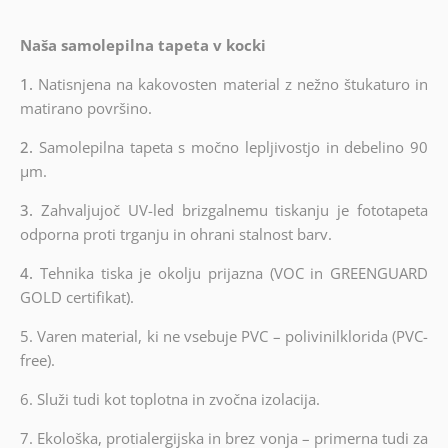
Naša samolepilna tapeta v kocki
1.
Natisnjena na kakovosten material z nežno štukaturo in
matirano površino.
2.
Samolepilna tapeta s močno lepljivostjo in debelino 90
µm.
3.
Zahvaljujoč UV-led brizgalnemu tiskanju je fototapeta
odporna proti trganju in ohrani stalnost barv.
4.
Tehnika tiska je okolju prijazna (VOC in GREENGUARD
GOLD certifikat).
5. Varen material, ki ne vsebuje PVC – polivinilklorida (PVC-
free).
6.
Služi tudi kot toplotna in zvočna izolacija.
7.
Ekološka, protialergijska in brez vonja – primerna tudi za