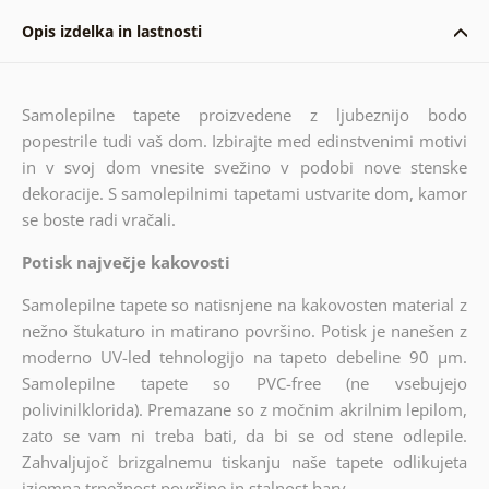
Opis izdelka in lastnosti
Samolepilne tapete proizvedene z ljubeznijo bodo
popestrile tudi vaš dom. Izbirajte med edinstvenimi motivi
in v svoj dom vnesite svežino v podobi nove stenske
dekoracije. S samolepilnimi tapetami ustvarite dom, kamor
se boste radi vračali.
Potisk največje kakovosti
Samolepilne tapete so natisnjene na kakovosten material z
nežno štukaturo in matirano površino. Potisk je nanešen z
moderno UV-led tehnologijo na tapeto debeline 90 µm.
Samolepilne tapete so PVC-free (ne vsebujejo
polivinilklorida). Premazane so z močnim akrilnim lepilom,
zato se vam ni treba bati, da bi se od stene odlepile.
Zahvaljujoč brizgalnemu tiskanju naše tapete odlikujeta
izjemna trpežnost površine in stalnost barv.