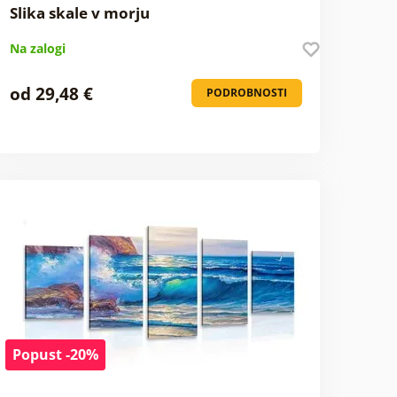
Slika skale v morju
Na zalogi
od 29,48 €
PODROBNOSTI
Popust -20%