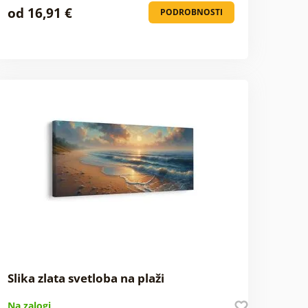
od 16,91 €
PODROBNOSTI
Slika zlata svetloba na plaži
Na zalogi