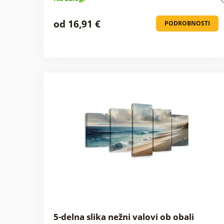
od 16,91 €
PODROBNOSTI
5-delna slika nežni valovi ob obali