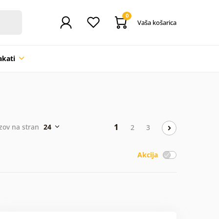
0
Vaša košarica
akati
1
zov na stran
24
2
3
Akcija