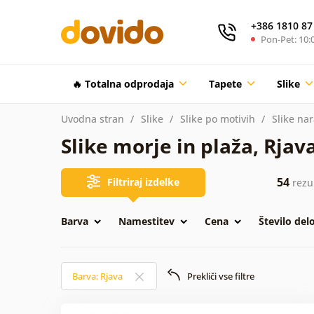
+386 1810 87
Pon-Pet: 10:0
🔥 Totalna odprodaja
Tapete
Slike
Uvodna stran
Slike
Slike po motivih
Slike na
Slike morje in plaža, Rjav
54
Filtriraj izdelke
rezul
Barva
Namestitev
Cena
Število del
Barva: Rjava
Prekliči vse filtre