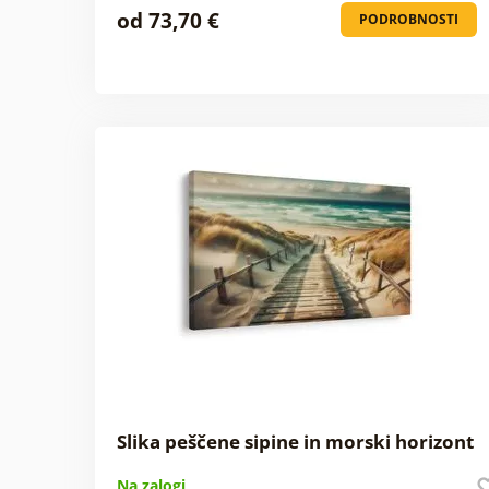
od 73,70 €
PODROBNOSTI
Slika peščene sipine in morski horizont
Na zalogi