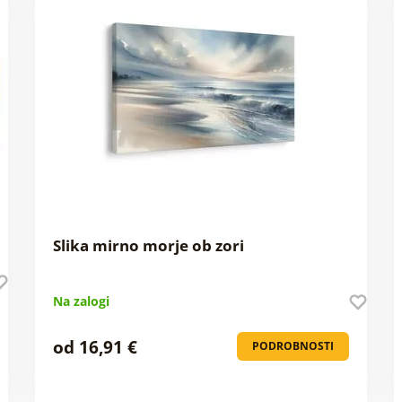
Slika mirno morje ob zori
Na zalogi
od 16,91 €
PODROBNOSTI