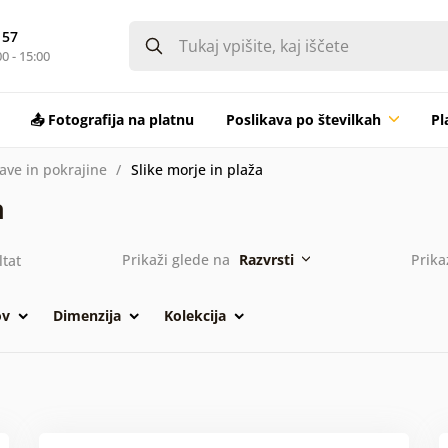
 57
0 - 15:00
📤 Fotografija na platnu
Poslikava po številkah
Pl
rave in pokrajine
Slike morje in plaža
a
Prikaži glede na
Razvrsti
Prika
tat
ov
Dimenzija
Kolekcija