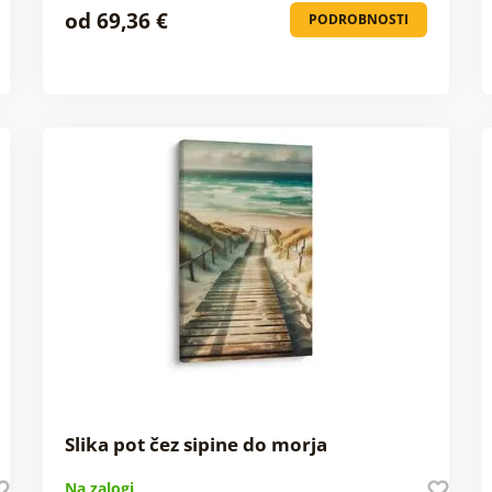
od 69,36 €
PODROBNOSTI
Slika pot čez sipine do morja
Na zalogi