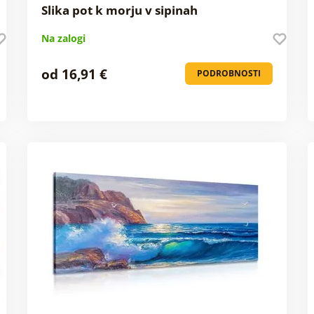
Slika pot k morju v sipinah
Na zalogi
od 16,91 €
PODROBNOSTI