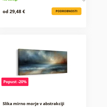
od 29,48 €
PODROBNOSTI
Popust -20%
Slika mirno morje v abstrakciji