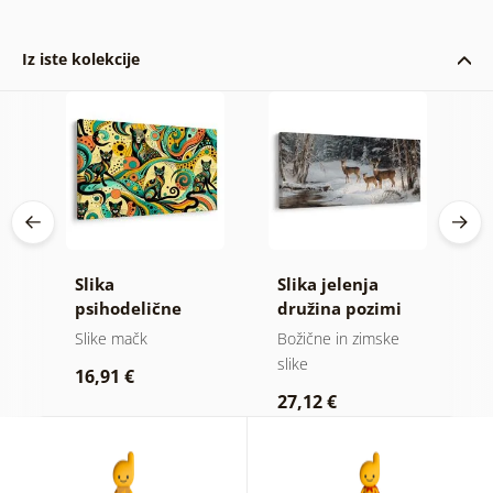
Iz iste kolekcije
i
Slika
Slika jelenja
S
psihodelične
družina pozimi
m
mačke
Slike mačk
Božične in zimske
Ot
slike
16,91 €
1
27,12 €