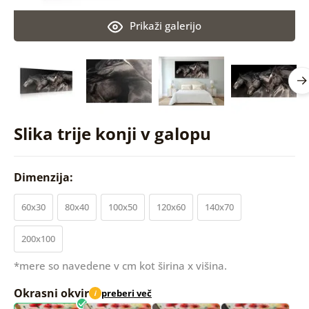
Prikaži galerijo
Slika trije konji v galopu
Dimenzija:
60x30
80x40
100x50
120x60
140x70
200x100
*mere so navedene v cm kot širina x višina.
Okrasni okvir
preberi več
i