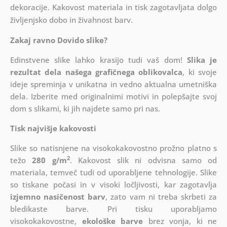
dekoracije. Kakovost materiala in tisk zagotavljata dolgo
življenjsko dobo in živahnost barv.
Zakaj ravno Dovido slike?
Edinstvene slike lahko krasijo tudi vaš dom!
Slika je
rezultat dela našega grafičnega oblikovalca
, ki
svoje
ideje spreminja v unikatna in vedno aktualna umetniška
dela. Izberite med originalnimi motivi in polepšajte svoj
dom s slikami, ki jih najdete samo pri nas.
Tisk najvišje kakovosti
Slike so natisnjene na visokokakovostno prožno platno s
2
težo
280 g/m
. Kakovost slik ni odvisna samo od
materiala, temveč tudi od uporabljene tehnologije. Slike
so tiskane počasi in v visoki ločljivosti, kar zagotavlja
izjemno nasičenost barv
, zato vam ni treba skrbeti za
bledikaste barve. Pri tisku uporabljamo
visokokakovostne,
ekološke barve
brez vonja, ki ne