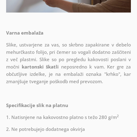
Varna embalaža
Slike, ustvarjene za vas, so skrbno zapakirane v debelo
mehurčkasto folijo, pri čemer so vogali dodatno zaščiteni
z več plastmi.
Slike so po pregledu kakovosti poslani v
močni
kartonski škatli
neposredno k vam. Ker gre za
občutljive izdelke, je na embalaži oznaka "krhko", kar
zmanjšuje tveganje poškodb med prevozom.
Specifikacije slik na platnu
2
1. Natisnjene na kakovostno platno s težo 280 g/m
2. Ne potrebujejo dodatnega okvirja