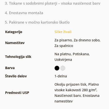
3. Tiskane s sodobnimi ploterji – visoka nasičenost barv
4. Enostavna montaža
5. Pakirane v močno kartonsko škatlo
Kategorije
Slike živali
Za pisarno
,
Za dnevno sobo
,
Namestitev
Za spalnico
Na platnu
,
Potiskana
,
Tehnologija slik
Uokvirjena
Barva
Število delov
1-delna
Okolju prijazen tisk
,
Platno
visoke kakovosti 280 g/m²
,
Prednosti USP
Nasičenost barv
,
Enostavna
namestitev