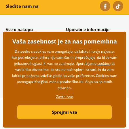
Sledite nam na
Vse o nakupu
Uporabne informacije
Splošni in reklamacijski pogoji
O nas
Vaša zasebnost je za nas pomembna
Varovanje osebnih podatkov
Pogosto zastavljena vprašanja
Možnosti dostave in plačila
Kontakti
Datoteke s cookies vam omogočajo, da lahko hitreje najdete,
Vračilo blaga
Veleprodaja
kar potrebujete, prihranijo vam čas in preprečujejo, da bi se vam
prikazovali oglasi, ki vas ne zanimajo. Uporabljamo
cookies
, da
vas lahko obvestimo, da ste na naši spletni strani, in da vam
lahko prikažemo izdelke glede na vaše preference. Cookies nam
pomagajo izboljšati vašo uporabniško izkušnjo na spletnih
straneh.
Zavrni vse
Copyright ©2019 © Dovido.si.
Sprejmi vse
Webdesign
Litvanyi.sk
| Spletno trgovino je ustvaril