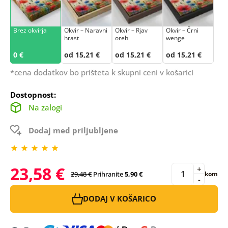
Brez okvirja
Okvir – Naravni
Okvir – Rjav
Okvir – Črni
hrast
oreh
wenge
0 €
od 15,21 €
od 15,21 €
od 15,21 €
*cena dodatkov bo prišteta k skupni ceni v košarici
Dostopnost:
Na zalogi
Dodaj med priljubljene
23,58 €
+
29,48 €
Prihranite
5,90 €
kom
-
DODAJ V KOŠARICO