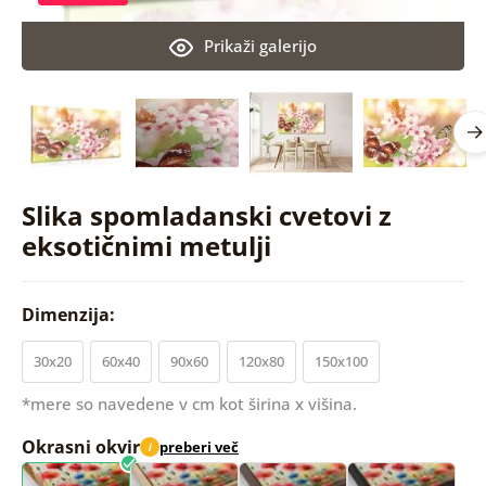
Prikaži galerijo
Slika spomladanski cvetovi z
eksotičnimi metulji
Dimenzija:
30x20
60x40
90x60
120x80
150x100
*mere so navedene v cm kot širina x višina.
Okrasni okvir
preberi več
i