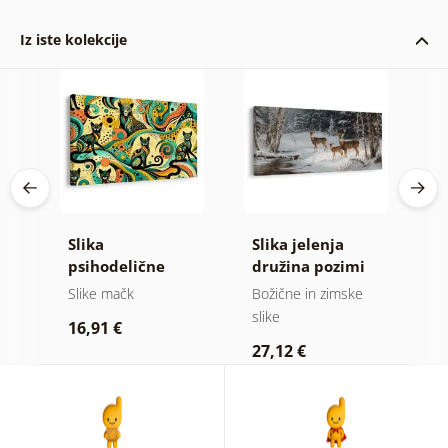
Iz iste kolekcije
Slika
Slika jelenja
S
ice
psihodelične
družina pozimi
m
mačke
Slike mačk
Božične in zimske
Ot
slike
16,91 €
1
27,12 €