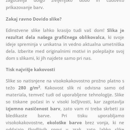
zagotavlja dolgo življenjsko dobo in čudovito
prikazovanje barv.
Zakaj ravno Dovido slike?
Edinstvene slike lahko krasijo tudi vaš dom!
Slika je
rezultat dela našega grafičnega oblikovalca
, ki
svoje
ideje spreminja v unikatna in vedno aktualna umetniška
dela. Izberite med originalnimi motivi in polepšajte svoj
dom s slikami, ki jih najdete samo pri nas.
Tisk najvišje kakovosti
Slike so natisnjene na visokokakovostno prožno platno s
2
težo
280 g/m
. Kakovost slik ni odvisna samo od
materiala, temveč tudi od uporabljene tehnologije. Slike
so tiskane počasi in v visoki ločljivosti, kar zagotavlja
izjemno nasičenost barv
, zato vam ni treba skrbeti za
bledikaste barve. Pri tisku uporabljamo
visokokakovostne,
ekološke barve
brez vonja, ki ne
oddajajo škodljivih snovi v zrak, zato lahko slike