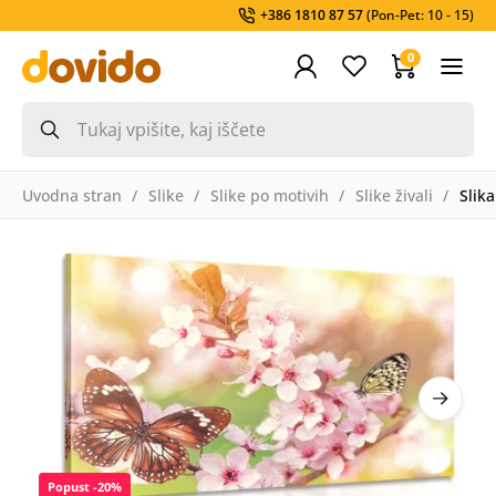
+386 1810 87 57
(Pon-Pet: 10 - 15)
0
Uvodna stran
Slike
Slike po motivih
Slike živali
Slik
Popust -20%