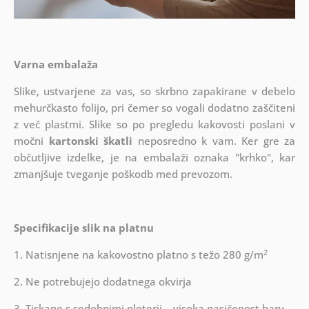
Varna embalaža
Slike, ustvarjene za vas, so skrbno zapakirane v debelo
mehurčkasto folijo, pri čemer so vogali dodatno zaščiteni
z več plastmi.
Slike so po pregledu kakovosti poslani v
močni
kartonski škatli
neposredno k vam. Ker gre za
občutljive izdelke, je na embalaži oznaka "krhko", kar
zmanjšuje tveganje poškodb med prevozom.
Specifikacije slik na platnu
2
1. Natisnjene na kakovostno platno s težo 280 g/m
2. Ne potrebujejo dodatnega okvirja
3. Tiskane s sodobnimi ploterji – visoka nasičenost barv