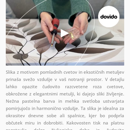
Slika z motivom pomladnih cvetov in eksotičnih metuljev
prinaša svežo vzdušje v vaš notranji prostor. V detajlu
lahko opazite čudovito razcvetene roza cvetove,
obkrožene z elegantnimi metulji, ki dajejo sliki življenje.
Nežna pastelna barva in mehka svetloba ustvarjata
pomirjujočo in harmonično vzdušje. Ta slika je idealna za
okrasitev dnevne sobe ali spalnice, kjer bo podprla
občutek miru in dobrobiti. Kakovosten tisk na platnu