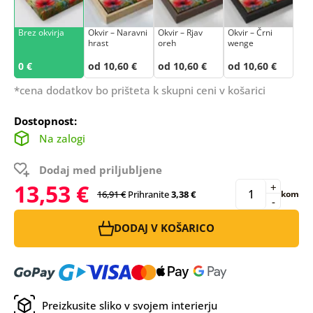
Brez okvirja
Okvir – Naravni
Okvir – Rjav
Okvir – Črni
hrast
oreh
wenge
0 €
od 10,60 €
od 10,60 €
od 10,60 €
*cena dodatkov bo prišteta k skupni ceni v košarici
Dostopnost:
Na zalogi
Dodaj med priljubljene
13,53 €
+
16,91 €
Prihranite
3,38 €
kom
-
DODAJ V KOŠARICO
Preizkusite sliko v svojem interierju