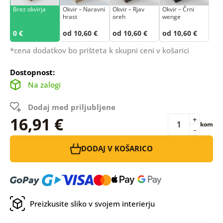
Brez okvirja
Okvir – Naravni
Okvir – Rjav
Okvir – Črni
hrast
oreh
wenge
0 €
od 10,60 €
od 10,60 €
od 10,60 €
*cena dodatkov bo prišteta k skupni ceni v košarici
Dostopnost:
Na zalogi
Dodaj med priljubljene
16,91 €
+
kom
-
DODAJ V KOŠARICO
Preizkusite sliko v svojem interierju