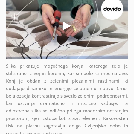
Slika prikazuje mogočnega konja, katerega telo je
stilizirano iz vej in korenin, kar simbolizira moč narave.
Konj je obdan z zelenimi plezalnimi rastlinami, ki
dodajajo dinamiko in energijo celotnemu motivu. Črno-
bela ozadja kontrastirajo s svetlo zelenimi podrobnostmi,
kar ustvarja dramatično in mistično vzdušje. Ta
edinstvena slika se odlično prilega modernim notranjim
prostorom, kjer izstopa kot izrazit element. Kakovosten
tisk na platnu zagotavlja dolgo življenjsko dobo in
čudovito barvno obstojnost.