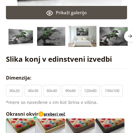
Prikaži galerijo
Slika konj v edinstveni izvedbi
Dimenzija:
30x20
40x30
60x40
90x60
120x80
150x100
*mere so navedene v cm kot širina x višina.
Okrasni okvir
preberi več
i