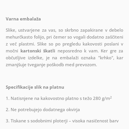
Varna embalaža
Slike, ustvarjene za vas, so skrbno zapakirane v debelo
mehurčkasto folijo, pri čemer so vogali dodatno zaščiteni
z več plastmi.
Slike so po pregledu kakovosti poslani v
močni
kartonski škatli
neposredno k vam. Ker gre za
občutljive izdelke, je na embalaži oznaka "krhko", kar
zmanjšuje tveganje poškodb med prevozom.
Specifikacije slik na platnu
2
1. Natisnjene na kakovostno platno s težo 280 g/m
2. Ne potrebujejo dodatnega okvirja
3. Tiskane s sodobnimi ploterji – visoka nasičenost barv