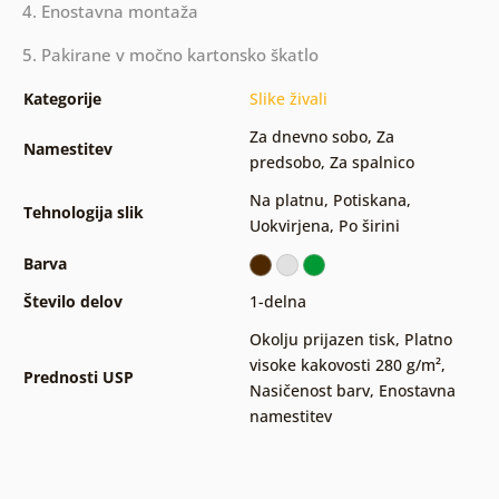
4. Enostavna montaža
5. Pakirane v močno kartonsko škatlo
Kategorije
Slike živali
Za dnevno sobo
,
Za
Namestitev
predsobo
,
Za spalnico
Na platnu
,
Potiskana
,
Tehnologija slik
Uokvirjena
,
Po širini
Barva
Število delov
1-delna
Okolju prijazen tisk
,
Platno
visoke kakovosti 280 g/m²
,
Prednosti USP
Nasičenost barv
,
Enostavna
namestitev