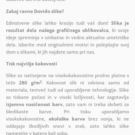
Zakaj ravno Dovido slike?
Edinstvene slike lahko krasijo tudi vaš dom!
Slika je
rezultat dela našega grafičnega oblikovalca
, ki
svoje
ideje spreminja v unikatna in vedno aktualna umetniška
dela. Izberite med originalnimi motivi in polepšajte svoj
dom s slikami, ki jih najdete samo pri nas.
Tisk najvišje kakovosti
Slike so natisnjene na visokokakovostno prožno platno s
2
težo
280 g/m
. Kakovost slik ni odvisna samo od
materiala, temveč tudi od uporabljene tehnologije. Slike
so tiskane počasi in v visoki ločljivosti, kar zagotavlja
izjemno nasičenost barv
, zato vam ni treba skrbeti za
bledikaste barve. Pri tisku uporabljamo
visokokakovostne,
ekološke barve
brez vonja, ki ne
oddajajo škodljivih snovi v zrak, zato lahko slike
namestite v katero koli sobo.