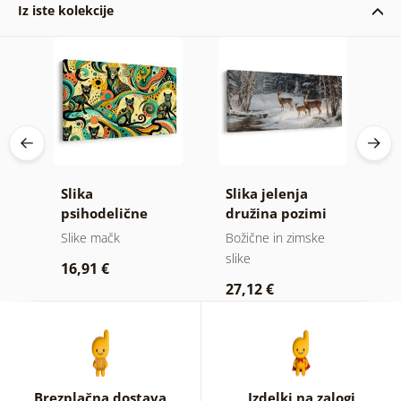
Iz iste kolekcije
Slika
Slika jelenja
S
ice
psihodelične
družina pozimi
m
mačke
Slike mačk
Božične in zimske
Ot
slike
16,91 €
1
27,12 €
Brezplačna dostava
Izdelki na zalogi