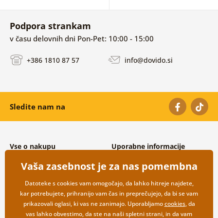
Podpora strankam
v času delovnih dni Pon-Pet: 10:00 - 15:00
+386 1810 87 57
info@dovido.si
Sledite nam na
Vse o nakupu
Uporabne informacije
Splošni in reklamacijski pogoji
O nas
Vaša zasebnost je za nas pomembna
Varovanje osebnih podatkov
Pogosto zastavljena vprašanja
Možnosti dostave in plačila
Kontakti
Datoteke s cookies vam omogočajo, da lahko hitreje najdete,
Vračilo blaga
Veleprodaja
kar potrebujete, prihranijo vam čas in preprečujejo, da bi se vam
prikazovali oglasi, ki vas ne zanimajo. Uporabljamo
cookies
, da
vas lahko obvestimo, da ste na naši spletni strani, in da vam