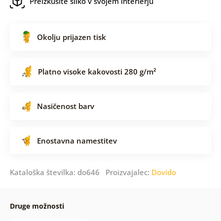
Preizkusite sliko v svojem interierju
Okolju prijazen tisk
Platno visoke kakovosti 280 g/m²
Nasičenost barv
Enostavna namestitev
Kataloška številka: do646 Proizvajalec:
Dovido
Druge možnosti