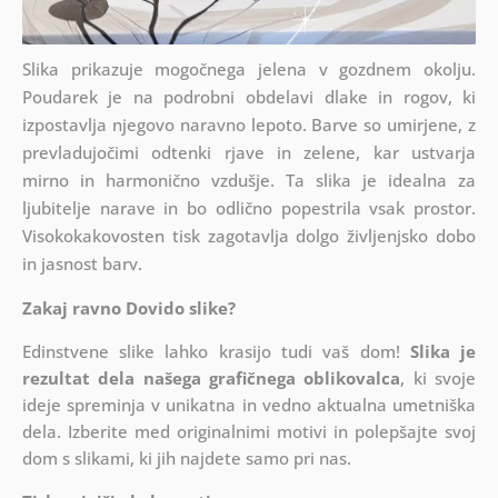
Slika prikazuje mogočnega jelena v gozdnem okolju.
Poudarek je na podrobni obdelavi dlake in rogov, ki
izpostavlja njegovo naravno lepoto. Barve so umirjene, z
prevladujočimi odtenki rjave in zelene, kar ustvarja
mirno in harmonično vzdušje. Ta slika je idealna za
ljubitelje narave in bo odlično popestrila vsak prostor.
Visokokakovosten tisk zagotavlja dolgo življenjsko dobo
in jasnost barv.
Zakaj ravno Dovido slike?
Edinstvene slike lahko krasijo tudi vaš dom!
Slika je
rezultat dela našega grafičnega oblikovalca
, ki
svoje
ideje spreminja v unikatna in vedno aktualna umetniška
dela. Izberite med originalnimi motivi in polepšajte svoj
dom s slikami, ki jih najdete samo pri nas.