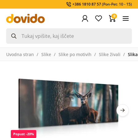
+386 1810 87 57
(Pon-Pet: 10 - 15)
0
Uvodna stran
Slike
Slike po motivih
Slike živali
Slika
Popust -20%