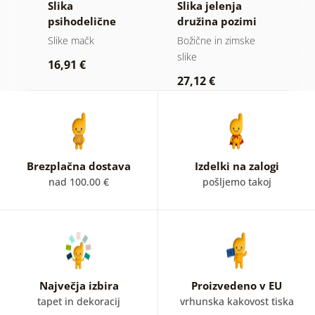
Slika
Slika jelenja
S
psihodelične
družina pozimi
m
mačke
Slike mačk
Božične in zimske
Ot
slike
16,91 €
1
27,12 €
Brezplačna dostava
Izdelki na zalogi
nad 100.00 €
pošljemo takoj
Največja izbira
Proizvedeno v EU
tapet in dekoracij
vrhunska kakovost tiska