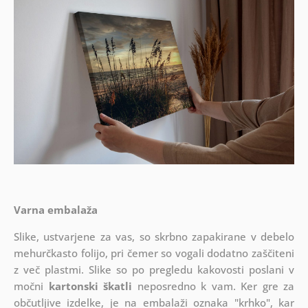
Varna embalaža
Slike, ustvarjene za vas, so skrbno zapakirane v debelo
mehurčkasto folijo, pri čemer so vogali dodatno zaščiteni
z več plastmi.
Slike so po pregledu kakovosti poslani v
močni
kartonski škatli
neposredno k vam. Ker gre za
občutljive izdelke, je na embalaži oznaka "krhko", kar