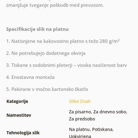
zmanjšuje tveganje poškodb med prevozom.
Specifikacije slik na platnu
2
1. Natisnjene na kakovostno platno s težo 280 g/m
2. Ne potrebujejo dodatnega okvirja
3. Tiskane s sodobnimi ploterji – visoka nasičenost barv
4. Enostavna montaža
5. Pakirane v močno kartonsko škatlo
Kategorije
Slike živali
Za pisarno
,
Za dnevno sobo
,
Namestitev
Za predsobo
Na platnu
,
Potiskana
,
Tehnologija slik
Uokvirjena