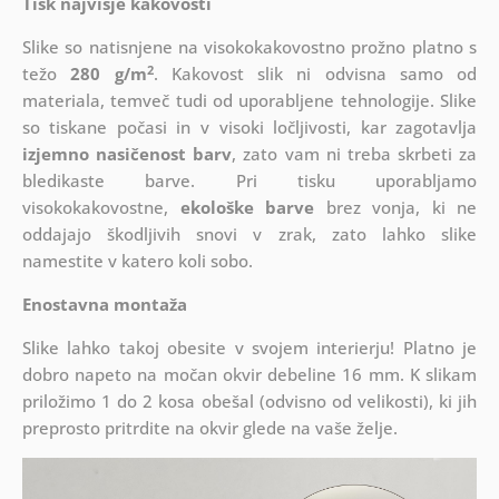
Tisk najvišje kakovosti
Slike so natisnjene na visokokakovostno prožno platno s
2
težo
280 g/m
. Kakovost slik ni odvisna samo od
materiala, temveč tudi od uporabljene tehnologije. Slike
so tiskane počasi in v visoki ločljivosti, kar zagotavlja
izjemno nasičenost barv
, zato vam ni treba skrbeti za
bledikaste barve. Pri tisku uporabljamo
visokokakovostne,
ekološke barve
brez vonja, ki ne
oddajajo škodljivih snovi v zrak, zato lahko slike
namestite v katero koli sobo.
Enostavna montaža
Slike lahko takoj obesite v svojem interierju! Platno je
dobro napeto na močan okvir debeline 16 mm. K slikam
priložimo 1 do 2 kosa obešal (odvisno od velikosti), ki jih
preprosto pritrdite na okvir glede na vaše želje.