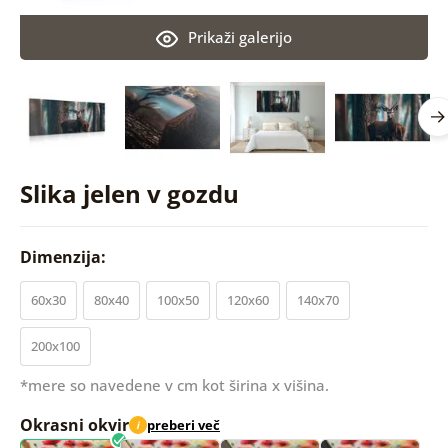
Prikaži galerijo
Slika jelen v gozdu
Dimenzija:
60x30
80x40
100x50
120x60
140x70
200x100
*mere so navedene v cm kot širina x višina.
Okrasni okvir
preberi več
i