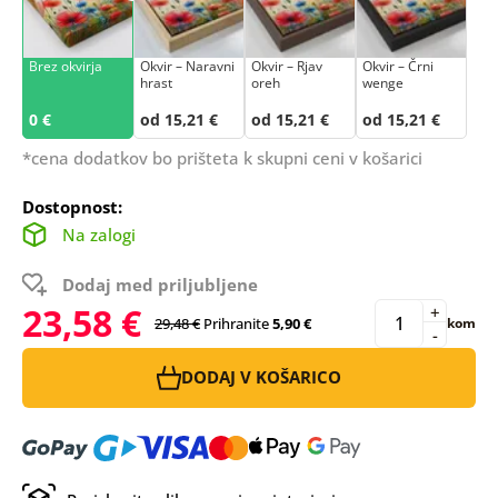
Brez okvirja
Okvir – Naravni
Okvir – Rjav
Okvir – Črni
hrast
oreh
wenge
0 €
od 15,21 €
od 15,21 €
od 15,21 €
*cena dodatkov bo prišteta k skupni ceni v košarici
Dostopnost:
Na zalogi
Dodaj med priljubljene
23,58 €
+
29,48 €
Prihranite
5,90 €
kom
-
DODAJ V KOŠARICO