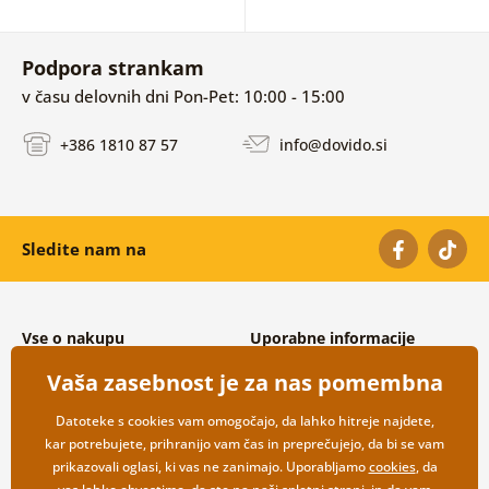
Podpora strankam
v času delovnih dni Pon-Pet: 10:00 - 15:00
+386 1810 87 57
info@dovido.si
Sledite nam na
Vse o nakupu
Uporabne informacije
Splošni in reklamacijski pogoji
O nas
Vaša zasebnost je za nas pomembna
Varovanje osebnih podatkov
Pogosto zastavljena vprašanja
Možnosti dostave in plačila
Kontakti
Datoteke s cookies vam omogočajo, da lahko hitreje najdete,
Vračilo blaga
Veleprodaja
kar potrebujete, prihranijo vam čas in preprečujejo, da bi se vam
prikazovali oglasi, ki vas ne zanimajo. Uporabljamo
cookies
, da