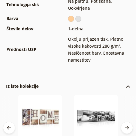
Na platnu
,
Potiskana
,
Tehnologija slik
Uokvirjena
Barva
Število delov
1-delna
Okolju prijazen tisk
,
Platno
visoke kakovosti 280 g/m²
,
Prednosti USP
Nasičenost barv
,
Enostavna
namestitev
Iz iste kolekcije