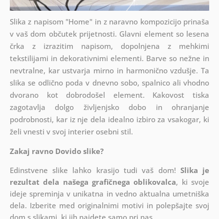
Slika z napisom "Home" in z naravno kompozicijo prinaša
v vaš dom občutek prijetnosti. Glavni element so lesena
črka z izrazitim napisom, dopolnjena z mehkimi
tekstilijami in dekorativnimi elementi. Barve so nežne in
nevtralne, kar ustvarja mirno in harmonično vzdušje. Ta
slika se odlično poda v dnevno sobo, spalnico ali vhodno
dvorano kot dobrodošel element. Kakovost tiska
zagotavlja dolgo življenjsko dobo in ohranjanje
podrobnosti, kar iz nje dela idealno izbiro za vsakogar, ki
želi vnesti v svoj interier osebni stil.
Zakaj ravno Dovido slike?
Edinstvene slike lahko krasijo tudi vaš dom!
Slika je
rezultat dela našega grafičnega oblikovalca
, ki
svoje
ideje spreminja v unikatna in vedno aktualna umetniška
dela. Izberite med originalnimi motivi in polepšajte svoj
dom s slikami, ki jih najdete samo pri nas.