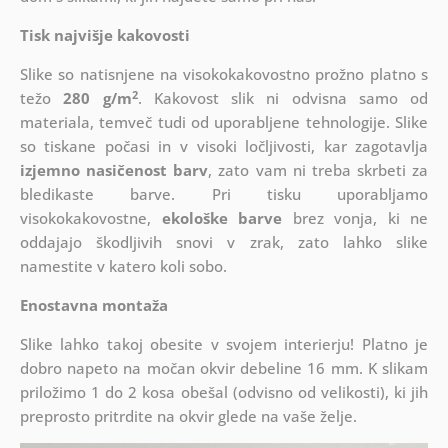
Tisk najvišje kakovosti
Slike so natisnjene na visokokakovostno prožno platno s
2
težo
280 g/m
. Kakovost slik ni odvisna samo od
materiala, temveč tudi od uporabljene tehnologije. Slike
so tiskane počasi in v visoki ločljivosti, kar zagotavlja
izjemno nasičenost barv
, zato vam ni treba skrbeti za
bledikaste barve. Pri tisku uporabljamo
visokokakovostne,
ekološke barve
brez vonja, ki ne
oddajajo škodljivih snovi v zrak, zato lahko slike
namestite v katero koli sobo.
Enostavna montaža
Slike lahko takoj obesite v svojem interierju! Platno je
dobro napeto na močan okvir debeline 16 mm. K slikam
priložimo 1 do 2 kosa obešal (odvisno od velikosti), ki jih
preprosto pritrdite na okvir glede na vaše želje.