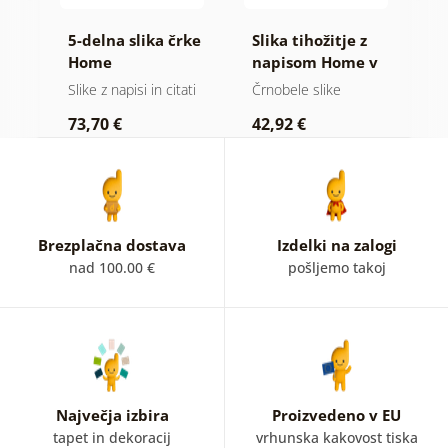
5-delna slika črke
Slika tihožitje z
S
Home
napisom Home v
t
črnobeli izvedbi
ati
Slike z napisi in citati
Črnobele slike
K
73,70 €
42,92 €
6
Brezplačna dostava
Izdelki na zalogi
nad 100.00 €
pošljemo takoj
Največja izbira
Proizvedeno v EU
tapet in dekoracij
vrhunska kakovost tiska