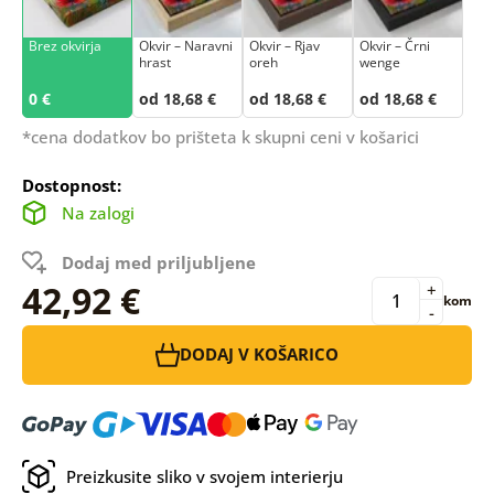
Brez okvirja
Okvir – Naravni
Okvir – Rjav
Okvir – Črni
hrast
oreh
wenge
0 €
od 18,68 €
od 18,68 €
od 18,68 €
*cena dodatkov bo prišteta k skupni ceni v košarici
Dostopnost:
Na zalogi
Dodaj med priljubljene
42,92 €
+
kom
-
DODAJ V KOŠARICO
Preizkusite sliko v svojem interierju