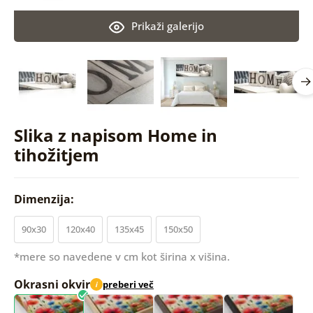
Prikaži galerijo
Slika z napisom Home in
tihožitjem
Dimenzija:
90x30
120x40
135x45
150x50
*mere so navedene v cm kot širina x višina.
Okrasni okvir
preberi več
i