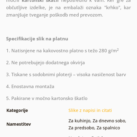
močni
kartonski škatli
neposredno k vam. Ker gre za
občutljive izdelke, je na embalaži oznaka "krhko", kar
zmanjšuje tveganje poškodb med prevozom.
Specifikacije slik na platnu
2
1. Natisnjene na kakovostno platno s težo 280 g/m
2. Ne potrebujejo dodatnega okvirja
3. Tiskane s sodobnimi ploterji – visoka nasičenost barv
4. Enostavna montaža
5. Pakirane v močno kartonsko škatlo
Kategorije
Slike z napisi in citati
Za kuhinjo
,
Za dnevno sobo
,
Namestitev
Za predsobo
,
Za spalnico