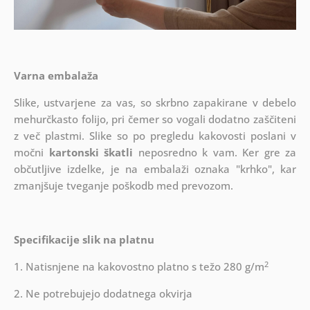
Varna embalaža
Slike, ustvarjene za vas, so skrbno zapakirane v debelo
mehurčkasto folijo, pri čemer so vogali dodatno zaščiteni
z več plastmi.
Slike so po pregledu kakovosti poslani v
močni
kartonski škatli
neposredno k vam. Ker gre za
občutljive izdelke, je na embalaži oznaka "krhko", kar
zmanjšuje tveganje poškodb med prevozom.
Specifikacije slik na platnu
2
1. Natisnjene na kakovostno platno s težo 280 g/m
2. Ne potrebujejo dodatnega okvirja