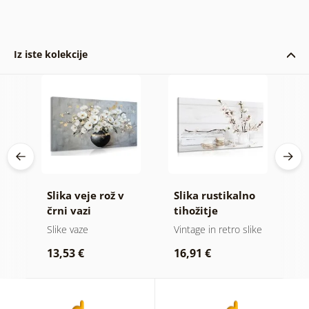
Iz iste kolekcije
Slika veje rož v
Slika rustikalno
S
e v
črni vazi
tihožitje
i
Slike vaze
Vintage in retro slike
Sl
13,53 €
16,91 €
2