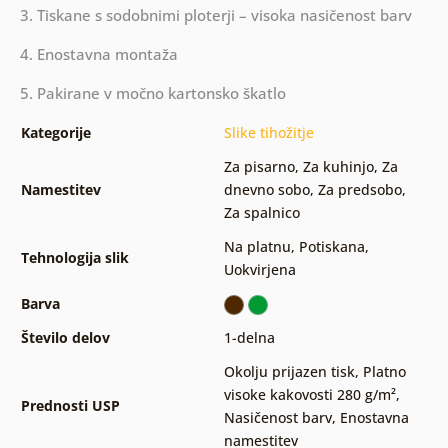
3. Tiskane s sodobnimi ploterji – visoka nasičenost barv
4. Enostavna montaža
5. Pakirane v močno kartonsko škatlo
Kategorije
Slike tihožitje
Za pisarno
,
Za kuhinjo
,
Za
Namestitev
dnevno sobo
,
Za predsobo
,
Za spalnico
Na platnu
,
Potiskana
,
Tehnologija slik
Uokvirjena
Barva
Število delov
1-delna
Okolju prijazen tisk
,
Platno
visoke kakovosti 280 g/m²
,
Prednosti USP
Nasičenost barv
,
Enostavna
namestitev