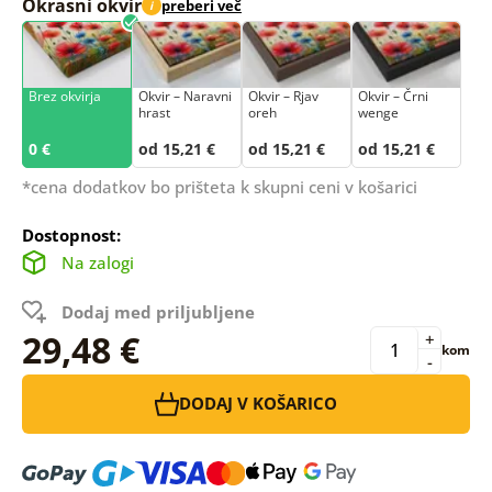
Okrasni okvir
preberi več
i
Brez okvirja
Okvir – Naravni
Okvir – Rjav
Okvir – Črni
hrast
oreh
wenge
0 €
od 15,21 €
od 15,21 €
od 15,21 €
*cena dodatkov bo prišteta k skupni ceni v košarici
Dostopnost:
Na zalogi
Dodaj med priljubljene
29,48 €
+
kom
-
DODAJ V KOŠARICO