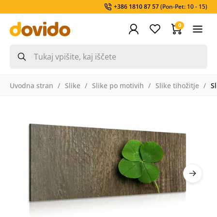
+386 1810 87 57
(Pon-Pet: 10 - 15)
0
Uvodna stran
Slike
Slike po motivih
Slike tihožitje
Sl