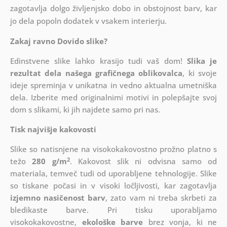
zagotavlja dolgo življenjsko dobo in obstojnost barv, kar
jo dela popoln dodatek v vsakem interierju.
Zakaj ravno Dovido slike?
Edinstvene slike lahko krasijo tudi vaš dom!
Slika je
rezultat dela našega grafičnega oblikovalca
, ki
svoje
ideje spreminja v unikatna in vedno aktualna umetniška
dela. Izberite med originalnimi motivi in polepšajte svoj
dom s slikami, ki jih najdete samo pri nas.
Tisk najvišje kakovosti
Slike so natisnjene na visokokakovostno prožno platno s
2
težo
280 g/m
. Kakovost slik ni odvisna samo od
materiala, temveč tudi od uporabljene tehnologije. Slike
so tiskane počasi in v visoki ločljivosti, kar zagotavlja
izjemno nasičenost barv
, zato vam ni treba skrbeti za
bledikaste barve. Pri tisku uporabljamo
visokokakovostne,
ekološke barve
brez vonja, ki ne