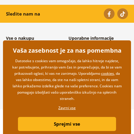
Sledite nam na
Vse o nakupu
Uporabne informacije
Splošni in reklamacijski pogoji
O nas
Vaša zasebnost je za nas pomembna
Varovanje osebnih podatkov
Pogosto zastavljena vprašanja
Možnosti dostave in plačila
Kontakti
Datoteke s cookies vam omogočajo, da lahko hitreje najdete,
Vračilo blaga
Veleprodaja
kar potrebujete, prihranijo vam čas in preprečujejo, da bi se vam
prikazovali oglasi, ki vas ne zanimajo. Uporabljamo
cookies
, da
vas lahko obvestimo, da ste na naši spletni strani, in da vam
lahko prikažemo izdelke glede na vaše preference. Cookies nam
pomagajo izboljšati vašo uporabniško izkušnjo na spletnih
straneh.
Zavrni vse
Copyright ©2019 © Dovido.si.
Sprejmi vse
Webdesign
Litvanyi.sk
| Spletno trgovino je ustvaril