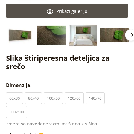
Prikaži galerijo
Slika štiriperesna deteljica za
srečo
Dimenzija:
60x30
80x40
100x50
120x60
140x70
200x100
*mere so navedene v cm kot širina x višina.