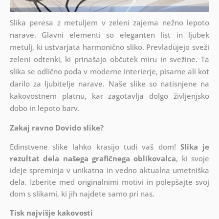
Slika peresa z metuljem v zeleni zajema nežno lepoto
narave. Glavni elementi so eleganten list in ljubek
metulj, ki ustvarjata harmonično sliko. Prevladujejo sveži
zeleni odtenki, ki prinašajo občutek miru in svežine. Ta
slika se odlično poda v moderne interierje, pisarne ali kot
darilo za ljubitelje narave. Naše slike so natisnjene na
kakovostnem platnu, kar zagotavlja dolgo življenjsko
dobo in lepoto barv.
Zakaj ravno Dovido slike?
Edinstvene slike lahko krasijo tudi vaš dom!
Slika je
rezultat dela našega grafičnega oblikovalca
, ki
svoje
ideje spreminja v unikatna in vedno aktualna umetniška
dela. Izberite med originalnimi motivi in polepšajte svoj
dom s slikami, ki jih najdete samo pri nas.
Tisk najvišje kakovosti