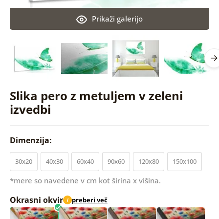
Prikaži galerijo
Slika pero z metuljem v zeleni
izvedbi
Dimenzija:
30x20
40x30
60x40
90x60
120x80
150x100
*mere so navedene v cm kot širina x višina.
Okrasni okvir
preberi več
i