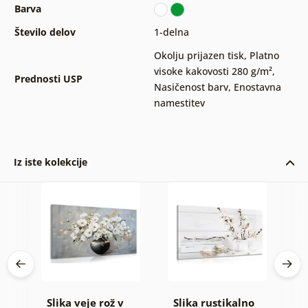
Barva
Število delov
1-delna
Okolju prijazen tisk
,
Platno
visoke kakovosti 280 g/m²
,
Prednosti USP
Nasičenost barv
,
Enostavna
namestitev
Iz iste kolekcije
Slika veje rož v
Slika rustikalno
S