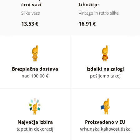
e v
črni vazi
tihožitje
i
Slike vaze
Vintage in retro slike
Sl
13,53 €
16,91 €
2
Brezplačna dostava
Izdelki na zalogi
nad 100.00 €
pošljemo takoj
Največja izbira
Proizvedeno v EU
tapet in dekoracij
vrhunska kakovost tiska