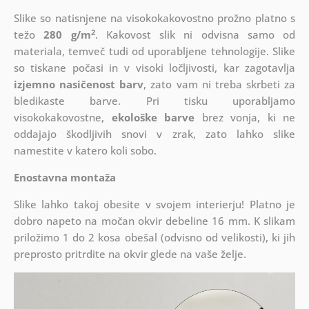
Slike so natisnjene na visokokakovostno prožno platno s
2
težo
280 g/m
. Kakovost slik ni odvisna samo od
materiala, temveč tudi od uporabljene tehnologije. Slike
so tiskane počasi in v visoki ločljivosti, kar zagotavlja
izjemno nasičenost barv
, zato vam ni treba skrbeti za
bledikaste barve. Pri tisku uporabljamo
visokokakovostne,
ekološke barve
brez vonja, ki ne
oddajajo škodljivih snovi v zrak, zato lahko slike
namestite v katero koli sobo.
Enostavna montaža
Slike lahko takoj obesite v svojem interierju! Platno je
dobro napeto na močan okvir debeline 16 mm. K slikam
priložimo 1 do 2 kosa obešal (odvisno od velikosti), ki jih
preprosto pritrdite na okvir glede na vaše želje.