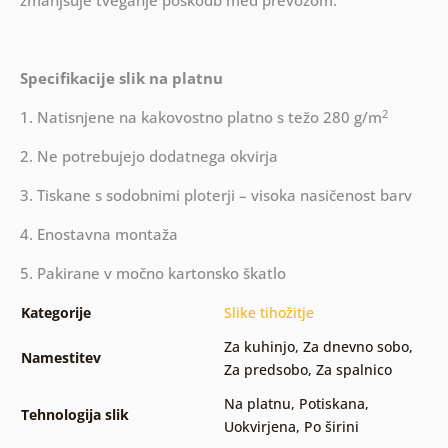
zmanjšuje tveganje poškodb med prevozom.
Specifikacije slik na platnu
2
1. Natisnjene na kakovostno platno s težo 280 g/m
2. Ne potrebujejo dodatnega okvirja
3. Tiskane s sodobnimi ploterji – visoka nasičenost barv
4. Enostavna montaža
5. Pakirane v močno kartonsko škatlo
Kategorije
Slike tihožitje
Za kuhinjo
,
Za dnevno sobo
,
Namestitev
Za predsobo
,
Za spalnico
Na platnu
,
Potiskana
,
Tehnologija slik
Uokvirjena
,
Po širini