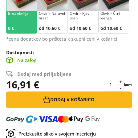
Brez okvirja
Okvir – Naravni
Okvir – Rjav
Okvir – Črni
hrast
oreh
wenge
0 €
od 10,60 €
od 10,60 €
od 10,60 €
*cena dodatkov bo prišteta k skupni ceni v košarici
Dostopnost:
Na zalogi
Dodaj med priljubljene
16,91 €
+
kom
-
DODAJ V KOŠARICO
Preizkusite sliko v svojem interierju