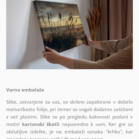
Varna embalaža
Slike, ustvarjene za vas, so skrbno zapakirane v debelo
mehurčkasto folijo, pri čemer so vogali dodatno zaščiteni
z več plastmi.
Slike so po pregledu kakovosti poslani v
močni
kartonski škatli
neposredno k vam. Ker gre za
občutljive izdelke, je na embalaži oznaka "krhko", kar