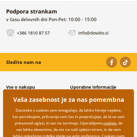
Podpora strankam
v času delovnih dni Pon-Pet: 10:00 - 15:00
+386 1810 87 57
info@dovido.si
Sledite nam na
Vse o nakupu
Uporabne informacije
Splošni in reklamacijski pogoji
O nas
Vaša zasebnost je za nas pomembna
Varovanje osebnih podatkov
Pogosto zastavljena vprašanja
Možnosti dostave in plačila
Kontakti
Datoteke s cookies vam omogočajo, da lahko hitreje najdete,
Vračilo blaga
Veleprodaja
kar potrebujete, prihranijo vam čas in preprečujejo, da bi se vam
prikazovali oglasi, ki vas ne zanimajo. Uporabljamo
cookies
, da
vas lahko obvestimo, da ste na naši spletni strani, in da vam
lahko prikažemo izdelke glede na vaše preference. Cookies nam