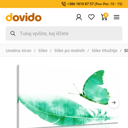
+386 1810 87 57
(Pon-Pet: 10 - 15)
0
Uvodna stran
Slike
Slike po motivih
Slike tihožitje
S