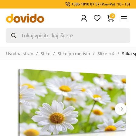
+386 1810 87 57
(Pon-Pet: 10 - 15)
0
Uvodna stran
Slike
Slike po motivih
Slike rož
Slika 