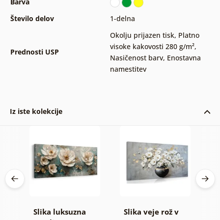
Barva
Število delov
1-delna
Okolju prijazen tisk
,
Platno
visoke kakovosti 280 g/m²
,
Prednosti USP
Nasičenost barv
,
Enostavna
namestitev
Iz iste kolekcije
Slika luksuzna
Slika veje rož v
S