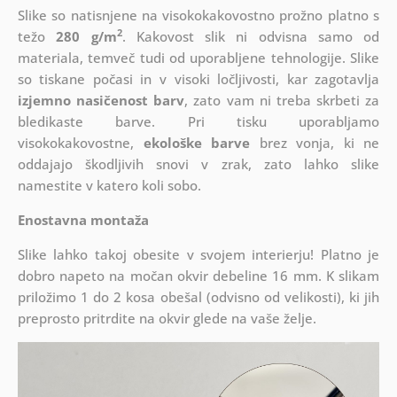
Slike so natisnjene na visokokakovostno prožno platno s
2
težo
280 g/m
. Kakovost slik ni odvisna samo od
materiala, temveč tudi od uporabljene tehnologije. Slike
so tiskane počasi in v visoki ločljivosti, kar zagotavlja
izjemno nasičenost barv
, zato vam ni treba skrbeti za
bledikaste barve. Pri tisku uporabljamo
visokokakovostne,
ekološke barve
brez vonja, ki ne
oddajajo škodljivih snovi v zrak, zato lahko slike
namestite v katero koli sobo.
Enostavna montaža
Slike lahko takoj obesite v svojem interierju! Platno je
dobro napeto na močan okvir debeline 16 mm. K slikam
priložimo 1 do 2 kosa obešal (odvisno od velikosti), ki jih
preprosto pritrdite na okvir glede na vaše želje.