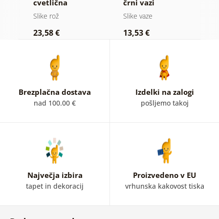
tnu
cvetlična
črni vazi
i
harmonija
Slike rož
Slike vaze
Sl
23,58 €
13,53 €
2
Brezplačna dostava
Izdelki na zalogi
nad 100.00 €
pošljemo takoj
Največja izbira
Proizvedeno v EU
tapet in dekoracij
vrhunska kakovost tiska