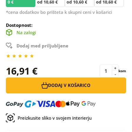
0 €
od 10,60 €
od 10,60 €
od 10,60 €
*cena dodatkov bo prišteta k skupni ceni v košarici
Dostopnost:
Na zalogi
Dodaj med priljubljene
16,91 €
+
kom
-
DODAJ V KOŠARICO
Preizkusite sliko v svojem interierju