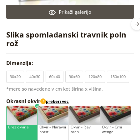
Prikaži galerijo
Slika spomladanski travnik poln
rož
Dimenzija:
30x20
40x30
60x40
90x60
120x80
150x100
*mere so navedene v cm kot širina x višina.
Okrasni okvir
preberi več
i
Brez okvirja
Okvir – Naravni
Okvir – Rjav
Okvir – Črni
hrast
oreh
wenge