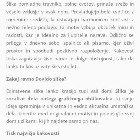
Slika pomladne travnike, polne cvetov, prinaša svežo in
veselo vzdušje v vsak dom. Prevladujejo bele cvetlice z
rumenimi središči, ki ustvarjajo harmoničen kontrast z
nežno zeleno podlago. Ta motiv vzbuja občutek miru in
radosti, kar je idealno za ljubitelje narave. Odlično se
prilega v dnevno sobo, spalnico ali pisarno, kjer oživi
prostor in spodbudi pozitivno razpoloženje. Kakovost
tiska zagotavlja žive barve in dolgo obstojnost, tako da
lahko ta kos uživate še vrsto let.
Zakaj ravno Dovido slike?
Edinstvene slike lahko krasijo tudi vaš dom!
Slika je
rezultat dela našega grafičnega oblikovalca
, ki
svoje
ideje spreminja v unikatna in vedno aktualna umetniška
dela. Izberite med originalnimi motivi in polepšajte svoj
dom s slikami, ki jih najdete samo pri nas.
Tisk najvišje kakovosti