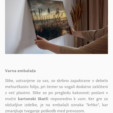
Varna embalaža
Slike, ustvarjene za vas, so skrbno zapakirane v debelo
mehurčkasto folijo, pri čemer so vogali dodatno zaščiteni
z več plastmi.
Slike so po pregledu kakovosti poslani v
močni
kartonski škatli
neposredno k vam. Ker gre za
občutljive izdelke, je na embalaži oznaka "krhko", kar
zmanjšuje tveganje poškodb med prevozom.