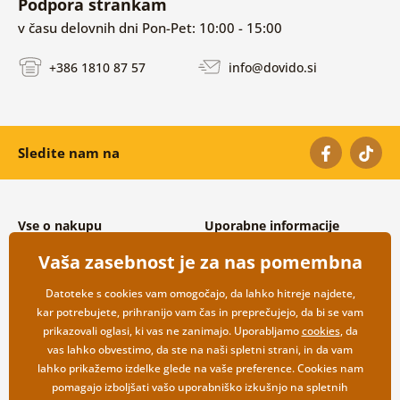
Podpora strankam
v času delovnih dni Pon-Pet: 10:00 - 15:00
+386 1810 87 57
info@dovido.si
Sledite nam na
Vse o nakupu
Uporabne informacije
Splošni in reklamacijski pogoji
O nas
Vaša zasebnost je za nas pomembna
Varovanje osebnih podatkov
Pogosto zastavljena vprašanja
Možnosti dostave in plačila
Kontakti
Datoteke s cookies vam omogočajo, da lahko hitreje najdete,
Vračilo blaga
Veleprodaja
kar potrebujete, prihranijo vam čas in preprečujejo, da bi se vam
prikazovali oglasi, ki vas ne zanimajo. Uporabljamo
cookies
, da
vas lahko obvestimo, da ste na naši spletni strani, in da vam
lahko prikažemo izdelke glede na vaše preference. Cookies nam
pomagajo izboljšati vašo uporabniško izkušnjo na spletnih