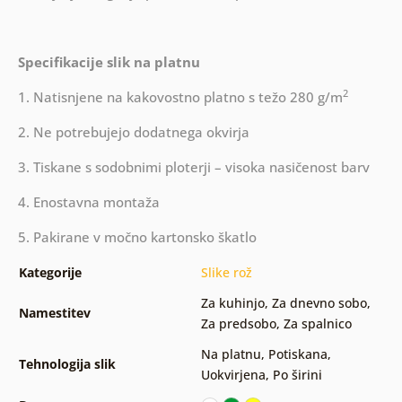
Specifikacije slik na platnu
2
1. Natisnjene na kakovostno platno s težo 280 g/m
2. Ne potrebujejo dodatnega okvirja
3. Tiskane s sodobnimi ploterji – visoka nasičenost barv
4. Enostavna montaža
5. Pakirane v močno kartonsko škatlo
Kategorije
Slike rož
Za kuhinjo
,
Za dnevno sobo
,
Namestitev
Za predsobo
,
Za spalnico
Na platnu
,
Potiskana
,
Tehnologija slik
Uokvirjena
,
Po širini