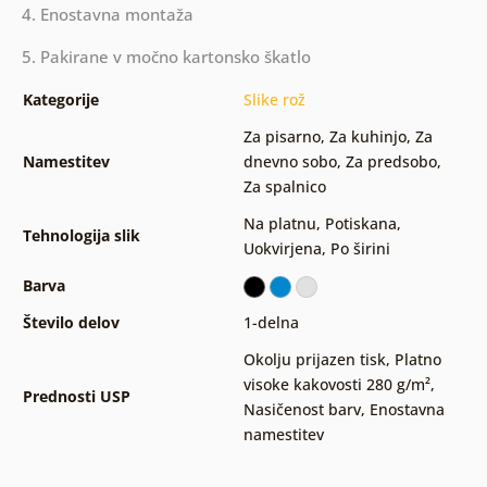
4. Enostavna montaža
5. Pakirane v močno kartonsko škatlo
Kategorije
Slike rož
Za pisarno
,
Za kuhinjo
,
Za
Namestitev
dnevno sobo
,
Za predsobo
,
Za spalnico
Na platnu
,
Potiskana
,
Tehnologija slik
Uokvirjena
,
Po širini
Barva
Število delov
1-delna
Okolju prijazen tisk
,
Platno
visoke kakovosti 280 g/m²
,
Prednosti USP
Nasičenost barv
,
Enostavna
namestitev