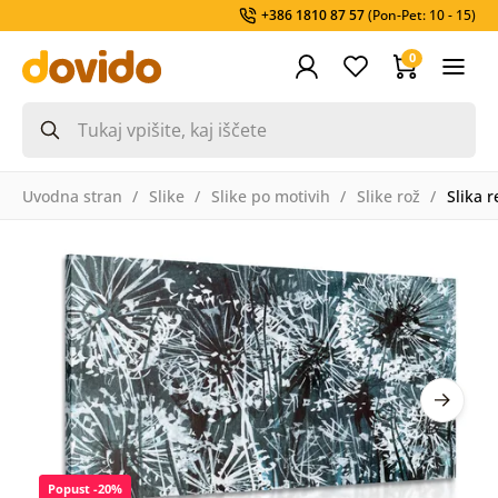
+386 1810 87 57
(Pon-Pet: 10 - 15)
0
Uvodna stran
Slike
Slike po motivih
Slike rož
Slika 
Popust -20%