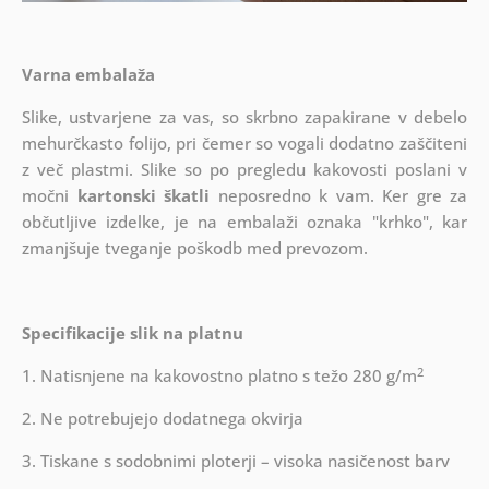
Varna embalaža
Slike, ustvarjene za vas, so skrbno zapakirane v debelo
mehurčkasto folijo, pri čemer so vogali dodatno zaščiteni
z več plastmi.
Slike so po pregledu kakovosti poslani v
močni
kartonski škatli
neposredno k vam. Ker gre za
občutljive izdelke, je na embalaži oznaka "krhko", kar
zmanjšuje tveganje poškodb med prevozom.
Specifikacije slik na platnu
2
1. Natisnjene na kakovostno platno s težo 280 g/m
2. Ne potrebujejo dodatnega okvirja
3. Tiskane s sodobnimi ploterji – visoka nasičenost barv