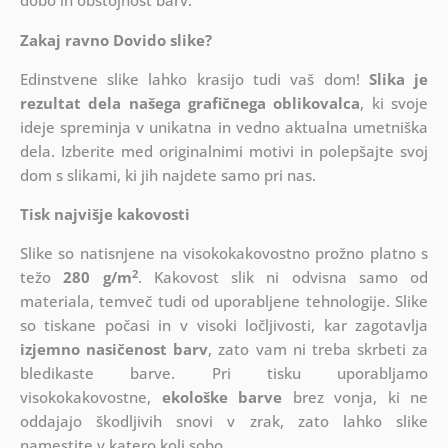
dobo in obstojnost barv.
Zakaj ravno Dovido slike?
Edinstvene slike lahko krasijo tudi vaš dom!
Slika je
rezultat dela našega grafičnega oblikovalca
, ki
svoje
ideje spreminja v unikatna in vedno aktualna umetniška
dela. Izberite med originalnimi motivi in polepšajte svoj
dom s slikami, ki jih najdete samo pri nas.
Tisk najvišje kakovosti
Slike so natisnjene na visokokakovostno prožno platno s
2
težo
280 g/m
. Kakovost slik ni odvisna samo od
materiala, temveč tudi od uporabljene tehnologije. Slike
so tiskane počasi in v visoki ločljivosti, kar zagotavlja
izjemno nasičenost barv
, zato vam ni treba skrbeti za
bledikaste barve. Pri tisku uporabljamo
visokokakovostne,
ekološke barve
brez vonja, ki ne
oddajajo škodljivih snovi v zrak, zato lahko slike
namestite v katero koli sobo.