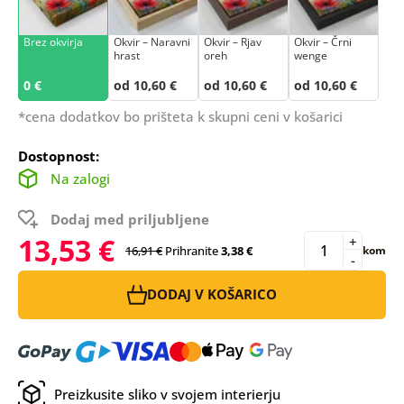
Brez okvirja
Okvir – Naravni
Okvir – Rjav
Okvir – Črni
hrast
oreh
wenge
0 €
od 10,60 €
od 10,60 €
od 10,60 €
*cena dodatkov bo prišteta k skupni ceni v košarici
Dostopnost:
Na zalogi
Dodaj med priljubljene
13,53 €
+
16,91 €
Prihranite
3,38 €
kom
-
DODAJ V KOŠARICO
Preizkusite sliko v svojem interierju