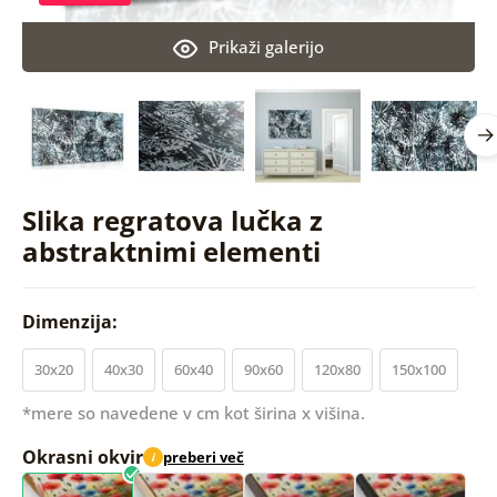
Prikaži galerijo
Slika regratova lučka z
abstraktnimi elementi
Dimenzija:
30x20
40x30
60x40
90x60
120x80
150x100
*mere so navedene v cm kot širina x višina.
Okrasni okvir
preberi več
i