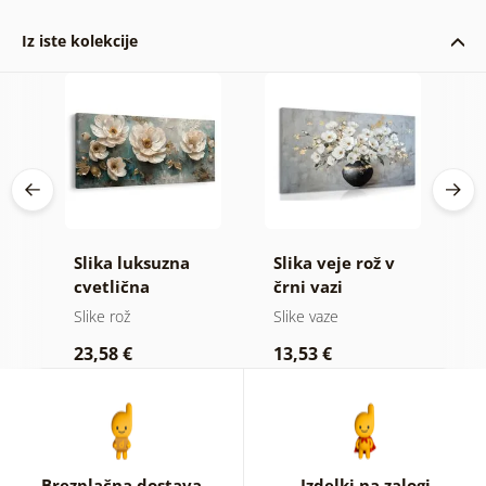
Iz iste kolekcije
Slika luksuzna
Slika veje rož v
S
u
cvetlična
črni vazi
i
harmonija
Slike rož
Slike vaze
Sl
23,58 €
13,53 €
2
Brezplačna dostava
Izdelki na zalogi