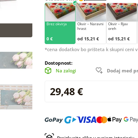
Brez okvirja
Okvir – Naravni
Okvir – Rjav
hrast
oreh
0 €
od 15,21 €
od 15,21 €
*cena dodatkov bo prišteta k skupni ceni v
Dostopnost:
Na zalogi
Dodaj med pr
29,48 €
Preizkusite sliko v svojem interierju