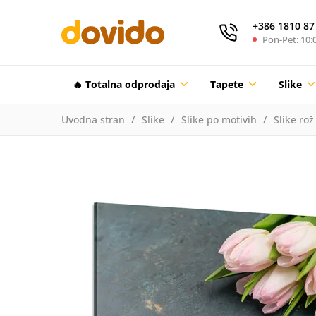
+386 1810 87
Pon-Pet: 10:0
🔥 Totalna odprodaja
Tapete
Slike
Uvodna stran
Slike
Slike po motivih
Slike rož