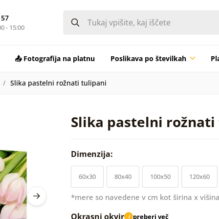
 57
0 - 15:00
📤 Fotografija na platnu
Poslikava po številkah
Pl
Slika pastelni rožnati tulipani
Slika pastelni rožnati
Dimenzija:
60x30
80x40
100x50
120x60
*mere so navedene v cm kot širina x višina
Okrasni okvir
preberi več
i