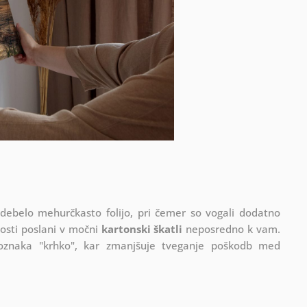
 debelo mehurčkasto folijo, pri čemer so vogali dodatno
vosti poslani v močni
kartonski škatli
neposredno k vam.
 oznaka "krhko", kar zmanjšuje tveganje poškodb med