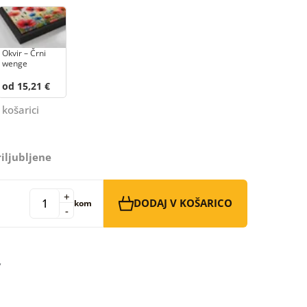
Okvir – Črni
wenge
od 15,21 €
 košarici
iljubljene
+
DODAJ V KOŠARICO
kom
-