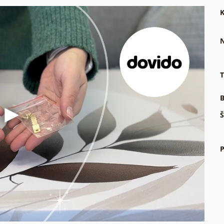
K
N
T
B
Š
P