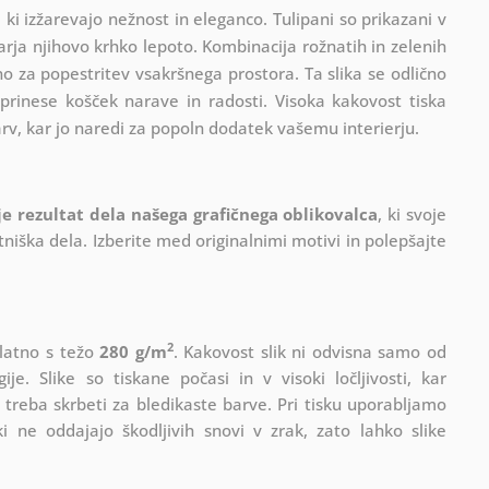
 ki izžarevajo nežnost in eleganco. Tulipani so prikazani v
a njihovo krhko lepoto. Kombinacija rožnatih in zelenih
no za popestritev vsakršnega prostora. Ta slika se odlično
 prinese košček narave in radosti. Visoka kakovost tiska
arv, kar jo naredi za popoln dodatek vašemu interierju.
 je rezultat dela našega grafičnega oblikovalca
, ki
svoje
iška dela. Izberite med originalnimi motivi in polepšajte
2
platno s težo
280 g/m
. Kakovost slik ni odvisna samo od
e. Slike so tiskane počasi in v visoki ločljivosti, kar
 treba skrbeti za bledikaste barve. Pri tisku uporabljamo
i ne oddajajo škodljivih snovi v zrak, zato lahko slike