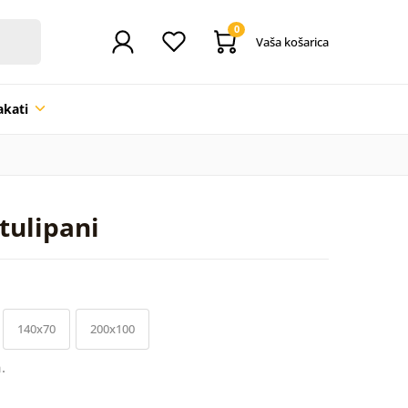
0
Vaša košarica
akati
 tulipani
140x70
200x100
.