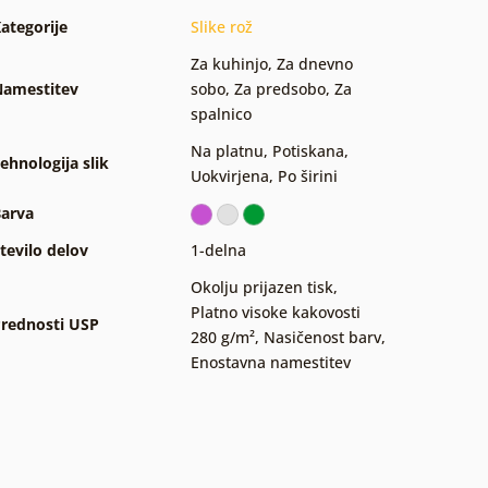
ategorije
Slike rož
Za kuhinjo
,
Za dnevno
amestitev
sobo
,
Za predsobo
,
Za
spalnico
Na platnu
,
Potiskana
,
ehnologija slik
Uokvirjena
,
Po širini
arva
tevilo delov
1-delna
Okolju prijazen tisk
,
Platno visoke kakovosti
rednosti USP
280 g/m²
,
Nasičenost barv
,
Enostavna namestitev