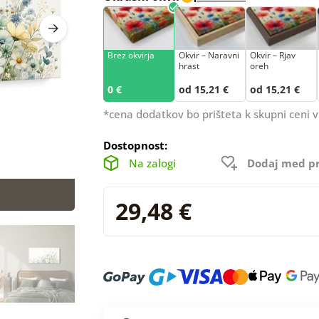
Brez okvirja
Okvir – Naravni
Okvir – Rjav
hrast
oreh
0 €
od 15,21 €
od 15,21 €
*cena dodatkov bo prišteta k skupni ceni v
Dostopnost:
Na zalogi
Dodaj med pr
29,48 €