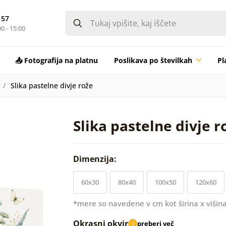
 57
0 - 15:00
📤 Fotografija na platnu
Poslikava po številkah
Pl
Slika pastelne divje rože
Slika pastelne divje r
Dimenzija:
60x30
80x40
100x50
120x60
*mere so navedene v cm kot širina x višina
Okrasni okvir
preberi več
i