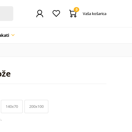
0
Vaša košarica
akati
ože
140x70
200x100
.