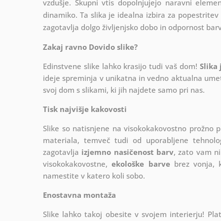
vzdušje. Skupni vtis dopolnjujejo naravni elementi
dinamiko. Ta slika je idealna izbira za popestrite
zagotavlja dolgo življenjsko dobo in odpornost barv
Zakaj ravno Dovido slike?
Edinstvene slike lahko krasijo tudi vaš dom!
Slika
ideje spreminja v unikatna in vedno aktualna umetn
svoj dom s slikami, ki jih najdete samo pri nas.
Tisk najvišje kakovosti
Slike so natisnjene na visokokakovostno prožno 
materiala, temveč tudi od uporabljene tehnologij
zagotavlja
izjemno nasičenost barv
, zato vam ni
visokokakovostne,
ekološke barve
brez vonja, k
namestite v katero koli sobo.
Enostavna montaža
Slike lahko takoj obesite v svojem interierju! 