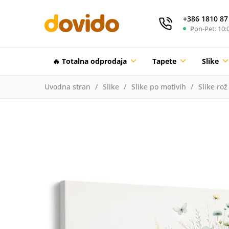
+386 1810 87
Pon-Pet: 10:0
🔥 Totalna odprodaja
Tapete
Slike
Uvodna stran
Slike
Slike po motivih
Slike rož