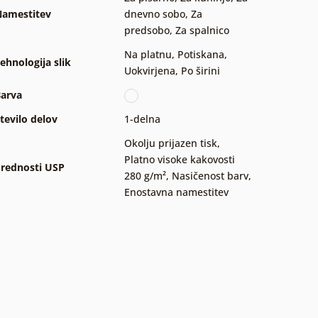
amestitev
dnevno sobo
,
Za
predsobo
,
Za spalnico
Na platnu
,
Potiskana
,
ehnologija slik
Uokvirjena
,
Po širini
arva
tevilo delov
1-delna
Okolju prijazen tisk
,
Platno visoke kakovosti
rednosti USP
280 g/m²
,
Nasičenost barv
,
Enostavna namestitev