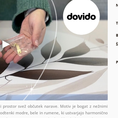
N
T
B
Š
P
nji prostor svež občutek narave. Motiv je bogat z nežnimi
 odtenki modre, bele in rumene, ki ustvarjajo harmonično