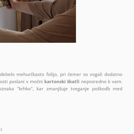
 debelo mehurčkasto folijo, pri čemer so vogali dodatno
vosti poslani v močni
kartonski škatli
neposredno k vam.
 oznaka "krhko", kar zmanjšuje tveganje poškodb med
2
m