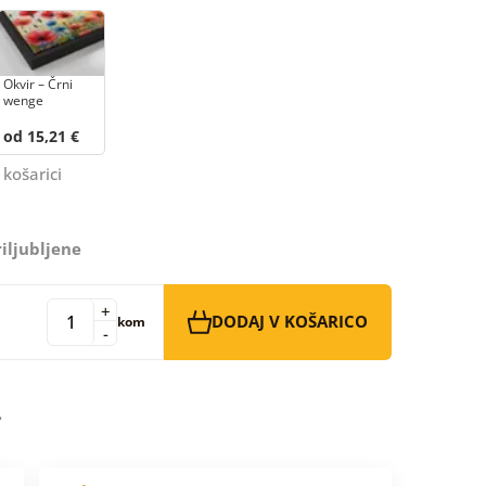
Okvir – Črni
wenge
od 15,21 €
 košarici
iljubljene
+
DODAJ V KOŠARICO
kom
-