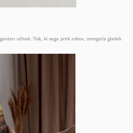
eganten učinek. Tisk, ki sega prek robov, omogoča gladek