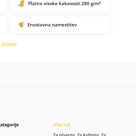
Platno visoke kakovosti 280 g/m²
Enostavna namestitev
:
Dovido
ategorije
Slike rož
Za pisarno
,
Za kuhinjo
,
Za