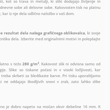
, kot so trava in metulji, ki sliki dodajajo življenje in
v dnevne sobe ali delovne sobe. Kakovosten tisk na platnu
, kar iz nje dela odlično naložbo v vaš dom.
 je rezultat dela našega grafičnega oblikovalca
, ki
svoje
iška dela. Izberite med originalnimi motivi in polepšajte
2
platno s težo
280 g/m
. Kakovost slik ni odvisna samo od
e. Slike so tiskane počasi in v visoki ločljivosti, kar
 treba skrbeti za bledikaste barve. Pri tisku uporabljamo
i ne oddajajo škodljivih snovi v zrak, zato lahko slike
Platno je dobro napeto na močan okvir debeline 16 mm. K