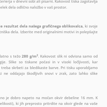
terierja v dnevni sobi ali pisarni. Kakovost tiska zagotavlja
delek dela odlično naložbo v vaš prostor.
 je rezultat dela našega grafičnega oblikovalca
, ki
svoje
iška dela. Izberite med originalnimi motivi in polepšajte
2
platno s težo
280 g/m
. Kakovost slik ni odvisna samo od
e. Slike so tiskane počasi in v visoki ločljivosti, kar
 treba skrbeti za bledikaste barve. Pri tisku uporabljamo
i ne oddajajo škodljivih snovi v zrak, zato lahko slike
Platno je dobro napeto na močan okvir debeline 16 mm. K
ikosti), ki jih preprosto pritrdite na okvir glede na vaše