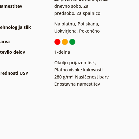
amestitev
dnevno sobo
,
Za
predsobo
,
Za spalnico
Na platnu
,
Potiskana
,
ehnologija slik
Uokvirjena
,
Pokončno
arva
tevilo delov
1-delna
Okolju prijazen tisk
,
Platno visoke kakovosti
rednosti USP
280 g/m²
,
Nasičenost barv
,
Enostavna namestitev