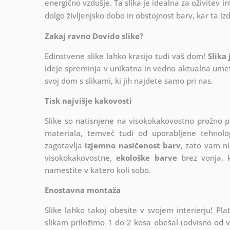
energično vzdušje. Ta slika je idealna za oživitev in
dolgo življenjsko dobo in obstojnost barv, kar ta iz
Zakaj ravno Dovido slike?
Edinstvene slike lahko krasijo tudi vaš dom!
Slika
ideje spreminja v unikatna in vedno aktualna umetn
svoj dom s slikami, ki jih najdete samo pri nas.
Tisk najvišje kakovosti
Slike so natisnjene na visokokakovostno prožno 
materiala, temveč tudi od uporabljene tehnologij
zagotavlja
izjemno nasičenost barv
, zato vam ni
visokokakovostne,
ekološke barve
brez vonja, k
namestite v katero koli sobo.
Enostavna montaža
Slike lahko takoj obesite v svojem interierju! 
slikam priložimo 1 do 2 kosa obešal (odvisno od vel