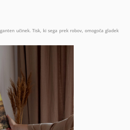
eganten učinek. Tisk, ki sega prek robov, omogoča gladek