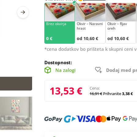
Brez okvirja
Okvir – Naravni
Okvir – Rjav
hrast
oreh
0 €
od 10,60 €
od 10,60 €
*cena dodatkov bo prišteta k skupni ceni v
Dostopnost:
Na zalogi
Dodaj med pr
13,53 €
Cena:
16,91 €
Prihranite
3,38 €