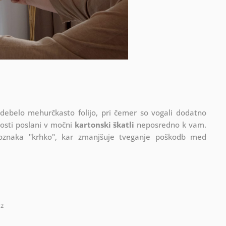
 debelo mehurčkasto folijo, pri čemer so vogali dodatno
vosti poslani v močni
kartonski škatli
neposredno k vam.
 oznaka "krhko", kar zmanjšuje tveganje poškodb med
2
m