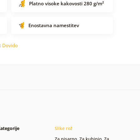
Platno visoke kakovosti 280 g/m²
Enostavna namestitev
:
Dovido
ategorije
Slike rož
Za pisarno
,
Za kuhinjo
,
Za