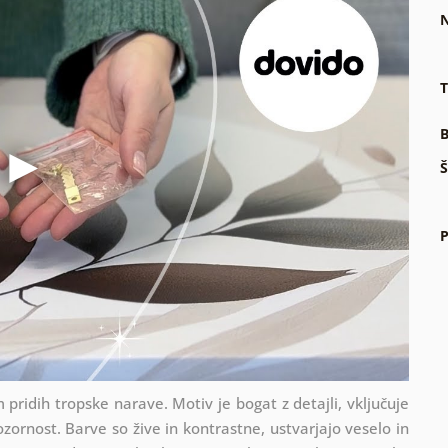
N
T
B
Š
P
 pridih tropske narave. Motiv je bogat z detajli, vključuje
ozornost. Barve so žive in kontrastne, ustvarjajo veselo in