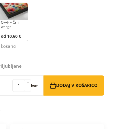
Okvir – Črni
wenge
od 10,60 €
 košarici
iljubljene
+
DODAJ V KOŠARICO
kom
-