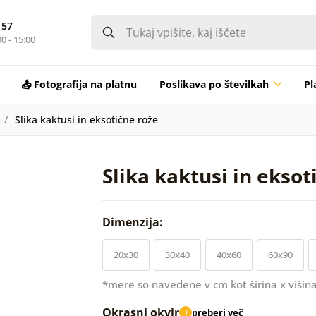
 57
0 - 15:00
📤 Fotografija na platnu
Poslikava po številkah
Pl
Slika kaktusi in eksotične rože
Slika kaktusi in eksot
Dimenzija:
20x30
30x40
40x60
60x90
*mere so navedene v cm kot širina x višina
Okrasni okvir
preberi več
i