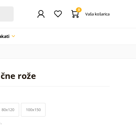
0
Vaša košarica
akati
ične rože
80x120
100x150
.