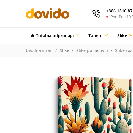
+386 1810 87
Pon-Pet: 10:0
🔥 Totalna odprodaja
Tapete
Slike
Uvodna stran
Slike
Slike po motivih
Slike rož