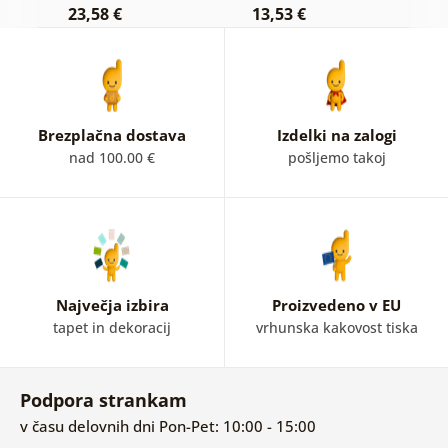
23,58 €
13,53 €
2
Brezplačna dostava
Izdelki na zalogi
nad 100.00 €
pošljemo takoj
Največja izbira
Proizvedeno v EU
tapet in dekoracij
vrhunska kakovost tiska
Podpora strankam
v času delovnih dni Pon-Pet: 10:00 - 15:00