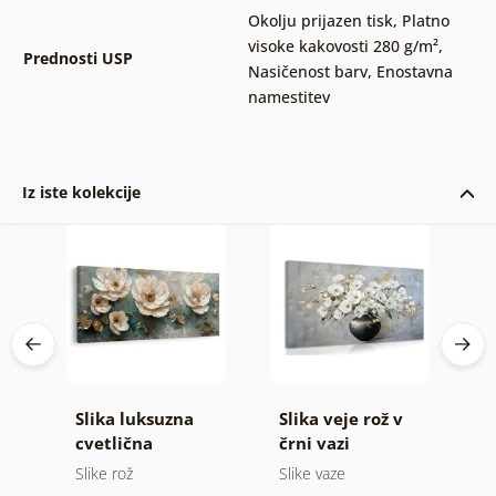
Okolju prijazen tisk
,
Platno
visoke kakovosti 280 g/m²
,
Prednosti USP
Nasičenost barv
,
Enostavna
namestitev
Iz iste kolekcije
Slika luksuzna
Slika veje rož v
S
u
cvetlična
črni vazi
i
harmonija
Slike rož
Slike vaze
Sl