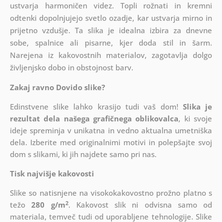
ustvarja harmoničen videz. Topli rožnati in kremni
odtenki dopolnjujejo svetlo ozadje, kar ustvarja mirno in
prijetno vzdušje. Ta slika je idealna izbira za dnevne
sobe, spalnice ali pisarne, kjer doda stil in šarm.
Narejena iz kakovostnih materialov, zagotavlja dolgo
življenjsko dobo in obstojnost barv.
Zakaj ravno Dovido slike?
Edinstvene slike lahko krasijo tudi vaš dom!
Slika je
rezultat dela našega grafičnega oblikovalca
, ki
svoje
ideje spreminja v unikatna in vedno aktualna umetniška
dela. Izberite med originalnimi motivi in polepšajte svoj
dom s slikami, ki jih najdete samo pri nas.
Tisk najvišje kakovosti
Slike so natisnjene na visokokakovostno prožno platno s
2
težo
280 g/m
. Kakovost slik ni odvisna samo od
materiala, temveč tudi od uporabljene tehnologije. Slike