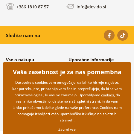
+386 1810 87 57
info@dovido.si
Sledite nam na
Vse o nakupu
Uporabne informacije
Splošni in reklamacijski pogoji
O nas
Vaša zasebnost je za nas pomembna
Varovanje osebnih podatkov
Pogosto zastavljena vprašanja
Možnosti dostave in plačila
Kontakti
Datoteke s cookies vam omogočajo, da lahko hitreje najdete,
Vračilo blaga
Veleprodaja
kar potrebujete, prihranijo vam čas in preprečujejo, da bi se vam
prikazovali oglasi, ki vas ne zanimajo. Uporabljamo
cookies
, da
vas lahko obvestimo, da ste na naši spletni strani, in da vam
lahko prikažemo izdelke glede na vaše preference. Cookies nam
pomagajo izboljšati vašo uporabniško izkušnjo na spletnih
straneh.
Zavrni vse