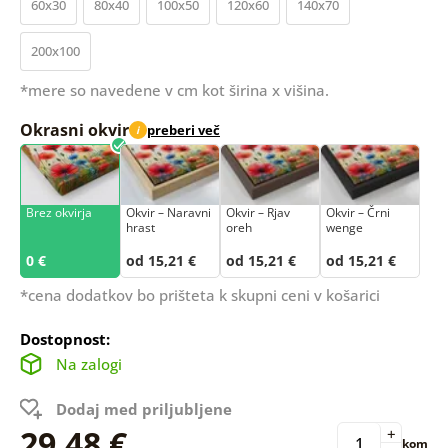
60x30
80x40
100x50
120x60
140x70
200x100
*mere so navedene v cm kot širina x višina.
Okrasni okvir
preberi več
i
Brez okvirja
Okvir – Naravni
Okvir – Rjav
Okvir – Črni
hrast
oreh
wenge
0 €
od 15,21 €
od 15,21 €
od 15,21 €
*cena dodatkov bo prišteta k skupni ceni v košarici
Dostopnost:
Na zalogi
Dodaj med priljubljene
29,48 €
+
kom