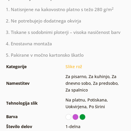
2
1. Natisnjene na kakovostno platno s težo 280 g/m
2. Ne potrebujejo dodatnega okvirja
3. Tiskane s sodobnimi ploterji – visoka nasičenost barv
4. Enostavna montaža
5. Pakirane v močno kartonsko škatlo
Kategorije
Slike rož
Za pisarno
,
Za kuhinjo
,
Za
Namestitev
dnevno sobo
,
Za predsobo
,
Za spalnico
Na platnu
,
Potiskana
,
Tehnologija slik
Uokvirjena
,
Po širini
Barva
Število delov
1-delna