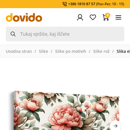
+386 1810 87 57
(Pon-Pet: 10 - 15)
0
Uvodna stran
Slike
Slike po motivih
Slike rož
Slika 