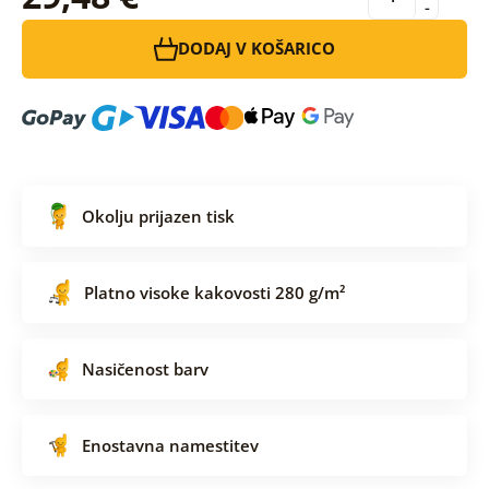
-
DODAJ V KOŠARICO
Okolju prijazen tisk
Platno visoke kakovosti 280 g/m²
Nasičenost barv
Enostavna namestitev