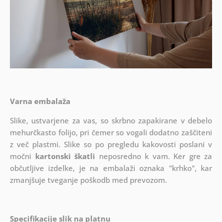
Varna embalaža
Slike, ustvarjene za vas, so skrbno zapakirane v debelo
mehurčkasto folijo, pri čemer so vogali dodatno zaščiteni
z več plastmi.
Slike so po pregledu kakovosti poslani v
močni
kartonski škatli
neposredno k vam. Ker gre za
občutljive izdelke, je na embalaži oznaka "krhko", kar
zmanjšuje tveganje poškodb med prevozom.
Specifikacije slik na platnu