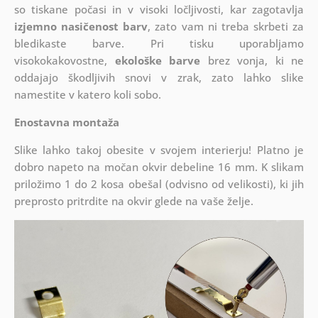
so tiskane počasi in v visoki ločljivosti, kar zagotavlja
izjemno nasičenost barv
, zato vam ni treba skrbeti za
bledikaste barve. Pri tisku uporabljamo
visokokakovostne,
ekološke barve
brez vonja, ki ne
oddajajo škodljivih snovi v zrak, zato lahko slike
namestite v katero koli sobo.
Enostavna montaža
Slike lahko takoj obesite v svojem interierju! Platno je
dobro napeto na močan okvir debeline 16 mm. K slikam
priložimo 1 do 2 kosa obešal (odvisno od velikosti), ki jih
preprosto pritrdite na okvir glede na vaše želje.