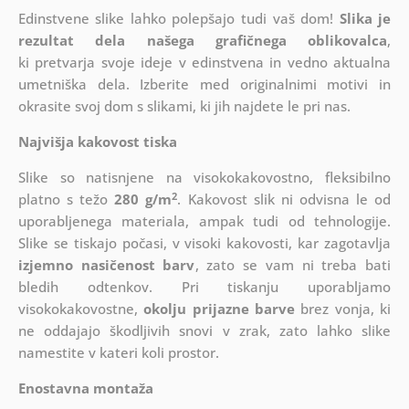
Edinstvene slike lahko polepšajo tudi vaš dom!
Slika je
rezultat dela našega grafičnega oblikovalca
,
ki
pretvarja svoje ideje v edinstvena in vedno aktualna
umetniška dela. Izberite med originalnimi motivi in
okrasite svoj dom s slikami, ki jih najdete le pri nas.
Najvišja kakovost tiska
Slike so natisnjene na visokokakovostno, fleksibilno
2
platno s težo
280 g/m
. Kakovost slik ni odvisna le od
uporabljenega materiala, ampak tudi od tehnologije.
Slike se tiskajo počasi, v visoki kakovosti, kar zagotavlja
izjemno nasičenost barv
, zato se vam ni treba bati
bledih odtenkov. Pri tiskanju uporabljamo
visokokakovostne,
okolju prijazne barve
brez vonja, ki
ne oddajajo škodljivih snovi v zrak, zato lahko slike
namestite v kateri koli prostor.
Enostavna montaža