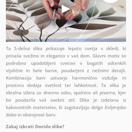
Ta 5-delna slika prikazuje lepoto cvetja v skledi, ki
prinaša svežino in eleganco v vaš dom. Glavni motiv so
podrobno upodobljeni cvetovi v bogatih odtenkih
vijolične in bele barve, poudarjeni z nežnimi detajli.
Kombinacija barv ustvarja harmonično vzdušje in
prostoru dodaja svetlost ter lahkotnost. Ta slika je
idealna izbira za dnevno sobo, spalnico ali pisarno, kjer
bo poudarila vaš osebni stil. Slika je izdelana iz
kakovostnih materialov, ki zagotavljajo dolgo življenjsko
dobo in obstojnost barv.
Zakaj izbrati Dovido slike?