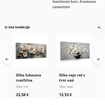
Nasičenost barv
,
Enostavna
namestitev
Iz iste kolekcije
Slika luksuzna
Slika veje rož v
S
tnu
cvetlična
črni vazi
i
harmonija
Slike rož
Slike vaze
Sl
23,58 €
13,53 €
2