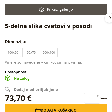
Prikaži galerijo
5-delna slika cvetovi v posodi
Dimenzija:
100x50
150x75
200x100
*mere so navedene v cm kot širina x višina.
Dostopnost:
Na zalogi
Dodaj med priljubljene
73,70 €
+
kom
-
DODAJ V KOŠARICO