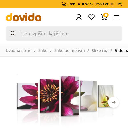
+386 1810 87 57
(Pon-Pet: 10 - 15)
0
Uvodna stran
Slike
Slike po motivih
Slike rož
5-delna