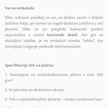
Varna embalaža
Slike, izdelane posebej za vas, so skrbno zavite v debelo
zaščitno folijo, pri čemer so vogali dodatno zaščiteni z več
plastmi.
Slike so po pregledu kakovosti poslani
neposredno v močni
kartonski škatli
. Ker gre za
občutljive izdelke, je na embalaži oznaka "krhko", kar
zmanjšuje tveganje poškodb med prevozom.
Specifikacije slik na platnu
1. Natisnjeno na visokokakovostno platno s težo 280
2
g/m
2. Ni potrebe po dodatnem okvirju
3. Tisk z najsodobnejšimi ploterji – visoka nasičenost barv