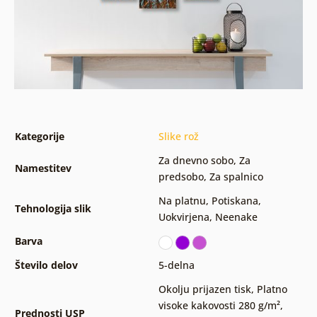
Kategorije
Slike rož
Za dnevno sobo
,
Za
Namestitev
predsobo
,
Za spalnico
Na platnu
,
Potiskana
,
Tehnologija slik
Uokvirjena
,
Neenake
Barva
Število delov
5-delna
Okolju prijazen tisk
,
Platno
visoke kakovosti 280 g/m²
,
Prednosti USP