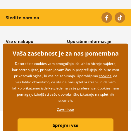
Sledite nam na
Vse o nakupu
Uporabne informacije
Splošni in reklamacijski pogoji
O nas
Vaša zasebnost je za nas pomembna
Varovanje osebnih podatkov
Pogosto zastavljena vprašanja
Možnosti dostave in plačila
Kontakti
Datoteke s cookies vam omogočajo, da lahko hitreje najdete,
Vračilo blaga
Veleprodaja
kar potrebujete, prihranijo vam čas in preprečujejo, da bi se vam
prikazovali oglasi, ki vas ne zanimajo. Uporabljamo
cookies
, da
vas lahko obvestimo, da ste na naši spletni strani, in da vam
lahko prikažemo izdelke glede na vaše preference. Cookies nam
pomagajo izboljšati vašo uporabniško izkušnjo na spletnih
straneh.
Zavrni vse
Copyright ©2019 © Dovido.si.
Sprejmi vse
Webdesign
Litvanyi.sk
| Spletno trgovino je ustvaril