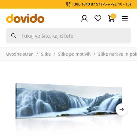
+386 1810 87 57
(Pon-Pet: 10 - 15)
0
Uvodna stran
Slike
Slike po motivih
Slike narave in pok