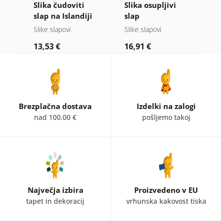
i
Slika čudoviti
Slika osupljivi
S
i
slap na Islandiji
slap
s
Slike slapovi
Slike slapovi
Sl
13,53 €
16,91 €
2
Brezplačna dostava
Izdelki na zalogi
nad 100.00 €
pošljemo takoj
Največja izbira
Proizvedeno v EU
tapet in dekoracij
vrhunska kakovost tiska