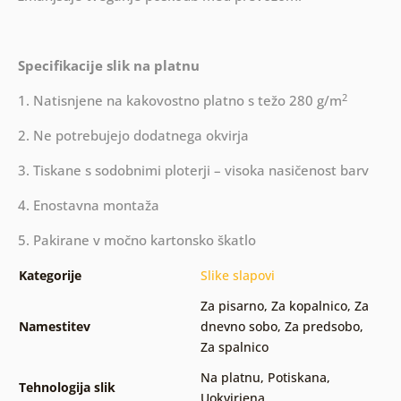
Specifikacije slik na platnu
2
1. Natisnjene na kakovostno platno s težo 280 g/m
2. Ne potrebujejo dodatnega okvirja
3. Tiskane s sodobnimi ploterji – visoka nasičenost barv
4. Enostavna montaža
5. Pakirane v močno kartonsko škatlo
Kategorije
Slike slapovi
Za pisarno
,
Za kopalnico
,
Za
Namestitev
dnevno sobo
,
Za predsobo
,
Za spalnico
Na platnu
,
Potiskana
,
Tehnologija slik
Uokvirjena