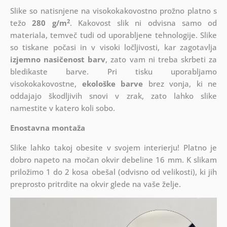
Slike so natisnjene na visokokakovostno prožno platno s
2
težo
280 g/m
. Kakovost slik ni odvisna samo od
materiala, temveč tudi od uporabljene tehnologije. Slike
so tiskane počasi in v visoki ločljivosti, kar zagotavlja
izjemno nasičenost barv
, zato vam ni treba skrbeti za
bledikaste barve. Pri tisku uporabljamo
visokokakovostne,
ekološke barve
brez vonja, ki ne
oddajajo škodljivih snovi v zrak, zato lahko slike
namestite v katero koli sobo.
Enostavna montaža
Slike lahko takoj obesite v svojem interierju! Platno je
dobro napeto na močan okvir debeline 16 mm. K slikam
priložimo 1 do 2 kosa obešal (odvisno od velikosti), ki jih
preprosto pritrdite na okvir glede na vaše želje.