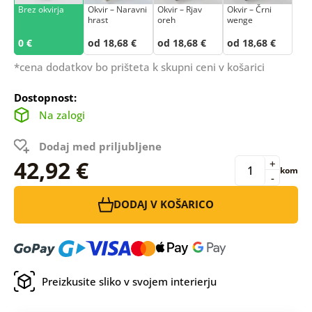
Brez okvirja
Okvir – Naravni
Okvir – Rjav
Okvir – Črni
hrast
oreh
wenge
0 €
od 18,68 €
od 18,68 €
od 18,68 €
*cena dodatkov bo prišteta k skupni ceni v košarici
Dostopnost:
Na zalogi
Dodaj med priljubljene
42,92 €
+
kom
-
DODAJ V KOŠARICO
Preizkusite sliko v svojem interierju