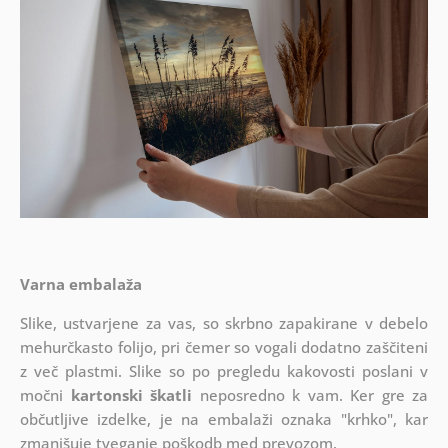
Varna embalaža
Slike, ustvarjene za vas, so skrbno zapakirane v debelo
mehurčkasto folijo, pri čemer so vogali dodatno zaščiteni
z več plastmi.
Slike so po pregledu kakovosti poslani v
močni
kartonski škatli
neposredno k vam. Ker gre za
občutljive izdelke, je na embalaži oznaka "krhko", kar
zmanjšuje tveganje poškodb med prevozom.