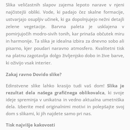
Slika veličastnih slapov zajema lepoto narave v njeni
najčistejši obliki. Vode, ki padajo čez skalne formacije,
ustvarjajo osupljiv učinek, ki ga dopolnjujejo nežni detajli
zelene vegetacije. Barvna paleta je usklajena v
pomirjujočih modro-sivih tonih, kar prinaša občutek miru
in harmonije. Ta slika je idealna izbira za dnevno sobo ali
pisarno, kjer poudari naravno atmosfero. Kvalitetni tisk
na platnu zagotavlja dolgo življenjsko dobo in žive barve,
ki oživijo vsak interier.
Zakaj ravno Dovido slike?
Edinstvene slike lahko krasijo tudi vaš dom!
Slika je
rezultat dela našega grafičnega oblikovalca
, ki
svoje
ideje spreminja v unikatna in vedno aktualna umetniška
dela. Izberite med originalnimi motivi in polepšajte svoj
dom s slikami, ki jih najdete samo pri nas.
Tisk najvišje kakovosti