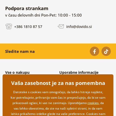
Podpora strankam
v času delovnih dni Pon-Pet: 10:00 - 15:00
+386 1810 87 57
info@dovido.si
Sledite nam na
Vse o nakupu
Uporabne informacije
Splošni in reklamacijski pogoji
O nas
Vaša zasebnost je za nas pomembna
Varovanje osebnih podatkov
Pogosto zastavljena vprašanja
Možnosti dostave in plačila
Kontakti
Datoteke s cookies vam omogočajo, da lahko hitreje najdete,
Vračilo blaga
Veleprodaja
kar potrebujete, prihranijo vam čas in preprečujejo, da bi se vam
prikazovali oglasi, ki vas ne zanimajo. Uporabljamo
cookies
, da
vas lahko obvestimo, da ste na naši spletni strani, in da vam
lahko prikažemo izdelke glede na vaše preference. Cookies nam