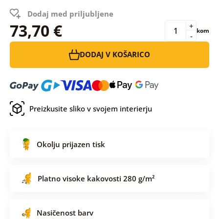
Dodaj med priljubljene
73,70 €
+
kom
-
DODAJ V KOŠARICO
Preizkusite sliko v svojem interierju
Okolju prijazen tisk
Platno visoke kakovosti 280 g/m²
Nasičenost barv