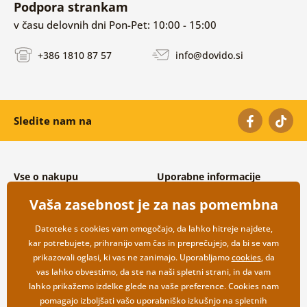
Podpora strankam
v času delovnih dni Pon-Pet: 10:00 - 15:00
+386 1810 87 57
info@dovido.si
Sledite nam na
Vse o nakupu
Uporabne informacije
Splošni in reklamacijski pogoji
O nas
Vaša zasebnost je za nas pomembna
Varovanje osebnih podatkov
Pogosto zastavljena vprašanja
Možnosti dostave in plačila
Kontakti
Datoteke s cookies vam omogočajo, da lahko hitreje najdete,
Vračilo blaga
Veleprodaja
kar potrebujete, prihranijo vam čas in preprečujejo, da bi se vam
prikazovali oglasi, ki vas ne zanimajo. Uporabljamo
cookies
, da
vas lahko obvestimo, da ste na naši spletni strani, in da vam
lahko prikažemo izdelke glede na vaše preference. Cookies nam
pomagajo izboljšati vašo uporabniško izkušnjo na spletnih