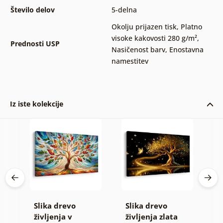
Število delov
5-delna
Okolju prijazen tisk
,
Platno
visoke kakovosti 280 g/m²
,
Prednosti USP
Nasičenost barv
,
Enostavna
namestitev
Iz iste kolekcije
evo
Slika drevo
Slika drevo
S
vi
življenja v
življenja zlata
z