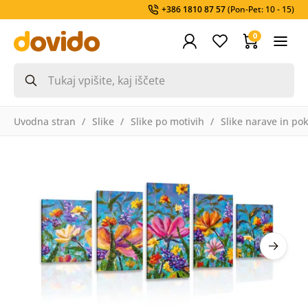
+386 1810 87 57
(Pon-Pet: 10 - 15)
0
Uvodna stran
Slike
Slike po motivih
Slike narave in pok