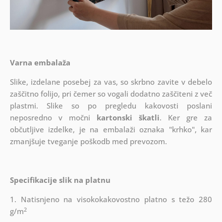
Varna embalaža
Slike, izdelane posebej za vas, so skrbno zavite v debelo
zaščitno folijo, pri čemer so vogali dodatno zaščiteni z več
plastmi.
Slike so po pregledu kakovosti poslani
neposredno v močni
kartonski škatli
. Ker gre za
občutljive izdelke, je na embalaži oznaka "krhko", kar
zmanjšuje tveganje poškodb med prevozom.
Specifikacije slik na platnu
1. Natisnjeno na visokokakovostno platno s težo 280
2
g/m