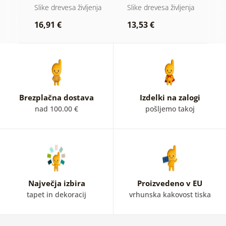
barvnem vitražu
magija
nja
Slike drevesa življenja
Slike drevesa življenja
Sl
p
16,91 €
13,53 €
1
Brezplačna dostava
Izdelki na zalogi
nad 100.00 €
pošljemo takoj
Največja izbira
Proizvedeno v EU
tapet in dekoracij
vrhunska kakovost tiska