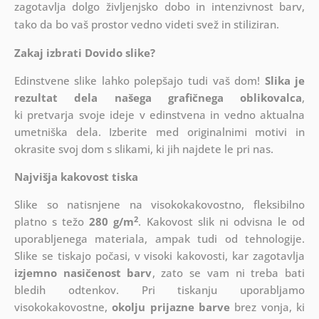
zagotavlja dolgo življenjsko dobo in intenzivnost barv,
tako da bo vaš prostor vedno videti svež in stiliziran.
Zakaj izbrati Dovido slike?
Edinstvene slike lahko polepšajo tudi vaš dom!
Slika je
rezultat dela našega grafičnega oblikovalca
,
ki
pretvarja svoje ideje v edinstvena in vedno aktualna
umetniška dela. Izberite med originalnimi motivi in
okrasite svoj dom s slikami, ki jih najdete le pri nas.
Najvišja kakovost tiska
Slike so natisnjene na visokokakovostno, fleksibilno
2
platno s težo
280 g/m
. Kakovost slik ni odvisna le od
uporabljenega materiala, ampak tudi od tehnologije.
Slike se tiskajo počasi, v visoki kakovosti, kar zagotavlja
izjemno nasičenost barv
, zato se vam ni treba bati
bledih odtenkov. Pri tiskanju uporabljamo
visokokakovostne,
okolju prijazne barve
brez vonja, ki