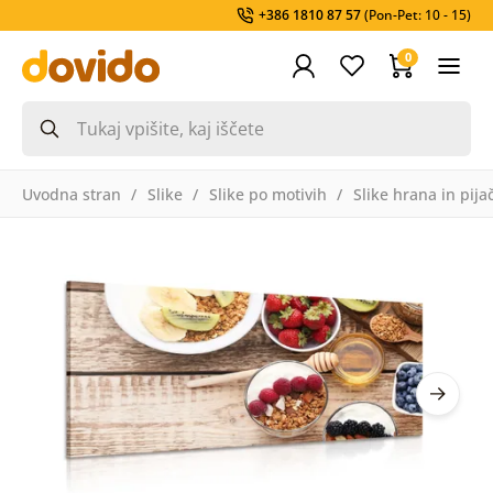
+386 1810 87 57
(Pon-Pet: 10 - 15)
0
Uvodna stran
Slike
Slike po motivih
Slike hrana in pija