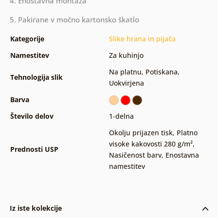
4. Enostavna montaža
5. Pakirane v močno kartonsko škatlo
Kategorije
Slike hrana in pijača
Namestitev
Za kuhinjo
Na platnu
,
Potiskana
,
Tehnologija slik
Uokvirjena
Barva
Število delov
1-delna
Okolju prijazen tisk
,
Platno
visoke kakovosti 280 g/m²
,
Prednosti USP
Nasičenost barv
,
Enostavna
namestitev
Iz iste kolekcije