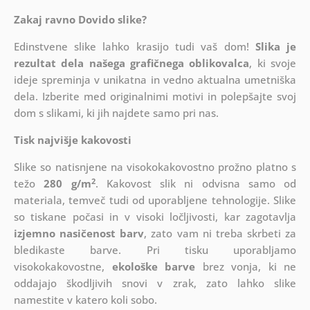
Zakaj ravno Dovido slike?
Edinstvene slike lahko krasijo tudi vaš dom!
Slika je
rezultat dela našega grafičnega oblikovalca
, ki
svoje
ideje spreminja v unikatna in vedno aktualna umetniška
dela. Izberite med originalnimi motivi in polepšajte svoj
dom s slikami, ki jih najdete samo pri nas.
Tisk najvišje kakovosti
Slike so natisnjene na visokokakovostno prožno platno s
2
težo
280 g/m
. Kakovost slik ni odvisna samo od
materiala, temveč tudi od uporabljene tehnologije. Slike
so tiskane počasi in v visoki ločljivosti, kar zagotavlja
izjemno nasičenost barv
, zato vam ni treba skrbeti za
bledikaste barve. Pri tisku uporabljamo
visokokakovostne,
ekološke barve
brez vonja, ki ne
oddajajo škodljivih snovi v zrak, zato lahko slike
namestite v katero koli sobo.