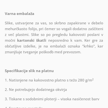
Varna embalaža
Slike, ustvarjene za vas, so skrbno zapakirane v debelo
mehurčkasto folijo, pri čemer so vogali dodatno zaščiteni
z več plastmi.
Slike so po pregledu kakovosti poslani v
močni
kartonski škatli
neposredno k vam. Ker gre za
občutljive izdelke, je na embalaži oznaka "krhko", kar
zmanjšuje tveganje poškodb med prevozom.
Specifikacije slik na platnu
2
1. Natisnjene na kakovostno platno s težo 280 g/m
2. Ne potrebujejo dodatnega okvirja
3. Tiskane s sodobnimi ploterji – visoka nasičenost barv