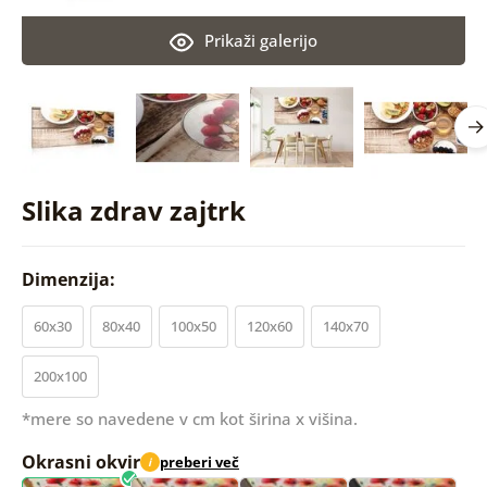
Prikaži galerijo
Slika zdrav zajtrk
Dimenzija:
60x30
80x40
100x50
120x60
140x70
200x100
*mere so navedene v cm kot širina x višina.
Okrasni okvir
preberi več
i