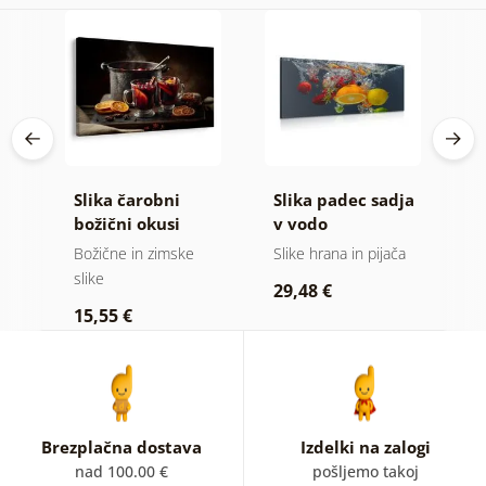
je
Slika čarobni
Slika padec sadja
K
božični okusi
v vodo
č
ča
Božične in zimske
Slike hrana in pijača
K
slike
29,48 €
5
15,55 €
Brezplačna dostava
Izdelki na zalogi
nad 100.00 €
pošljemo takoj