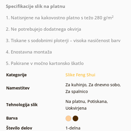
Specifikacije slik na platnu
2
1. Natisnjene na kakovostno platno s težo 280 g/m
2. Ne potrebujejo dodatnega okvirja
3. Tiskane s sodobnimi ploterji – visoka nasičenost barv
4. Enostavna montaža
5. Pakirane v močno kartonsko škatlo
Kategorije
Slike Feng Shui
Za kuhinjo
,
Za dnevno sobo
,
Namestitev
Za spalnico
Na platnu
,
Potiskana
,
Tehnologija slik
Uokvirjena
Barva
Število delov
1-delna