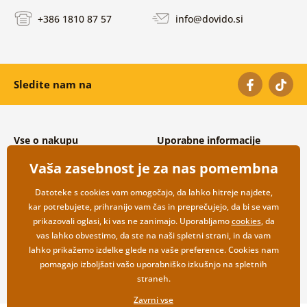
+386 1810 87 57
info@dovido.si
Sledite nam na
Vse o nakupu
Uporabne informacije
Splošni in reklamacijski pogoji
O nas
Vaša zasebnost je za nas pomembna
Varovanje osebnih podatkov
Pogosto zastavljena vprašanja
Možnosti dostave in plačila
Kontakti
Datoteke s cookies vam omogočajo, da lahko hitreje najdete,
Vračilo blaga
Veleprodaja
kar potrebujete, prihranijo vam čas in preprečujejo, da bi se vam
prikazovali oglasi, ki vas ne zanimajo. Uporabljamo
cookies
, da
vas lahko obvestimo, da ste na naši spletni strani, in da vam
lahko prikažemo izdelke glede na vaše preference. Cookies nam
pomagajo izboljšati vašo uporabniško izkušnjo na spletnih
straneh.
Zavrni vse