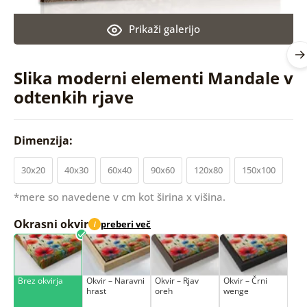
Prikaži galerijo
Slika moderni elementi Mandale v
odtenkih rjave
Dimenzija:
30x20
40x30
60x40
90x60
120x80
150x100
*mere so navedene v cm kot širina x višina.
Okrasni okvir
preberi več
i
Brez okvirja
Okvir – Naravni
Okvir – Rjav
Okvir – Črni
hrast
oreh
wenge