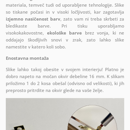
materiala, temveč tudi od uporabljene tehnologije. Slike
so tiskane počasi in v visoki ločljivosti, kar zagotavlja
izjemno nasičenost barv
, zato vam ni treba skrbeti za
bledikaste barve. Pri tisku uporabljamo
visokokakovostne,
ekološke barve
brez vonja, ki ne
oddajajo škodljivih snovi v zrak, zato lahko slike
namestite v katero koli sobo.
Enostavna montaža
Slike lahko takoj obesite v svojem interierju! Platno je
dobro napeto na močan okvir debeline 16 mm. K slikam
priložimo 1 do 2 kosa obešal (odvisno od velikosti), ki jih
preprosto pritrdite na okvir glede na vaše želje.