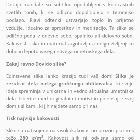
Detajli mandale so subtilno upodobljeni v kontrastnih
svetlih tonih, ki se odlično dopolnjujejo s temnejšo
podlago. Rjavi odtenki ustvarjajo toplo in prijetno
vzdušje, idealno za sprostitev in meditacijo. Ta slika se
odlično poda v dnevno sobo, spalnico ali delovno sobo.
Kakovost tiska in material zagotavljata dolgo življenjsko
dobo in lepoto vašega novega umetniškega dela.
Zakaj ravno Dovido slike?
Edinstvene slike lahko krasijo tudi vaš dom!
Slika je
rezultat dela našega grafičnega oblikovalca
, ki
svoje
ideje spreminja v unikatna in vedno aktualna umetniška
dela. Izberite med originalnimi motivi in polepšajte svoj
dom s slikami, ki jih najdete samo pri nas.
Tisk najvišje kakovosti
Slike so natisnjene na visokokakovostno prožno platno s
2
težo
280 g/m
. Kakovost slik ni odvisna samo od