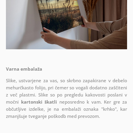
Varna embalaža
Slike, ustvarjene za vas, so skrbno zapakirane v debelo
mehurčkasto folijo, pri čemer so vogali dodatno zaščiteni
z več plastmi.
Slike so po pregledu kakovosti poslani v
močni
kartonski škatli
neposredno k vam. Ker gre za
občutljive izdelke, je na embalaži oznaka "krhko", kar
zmanjšuje tveganje poškodb med prevozom.