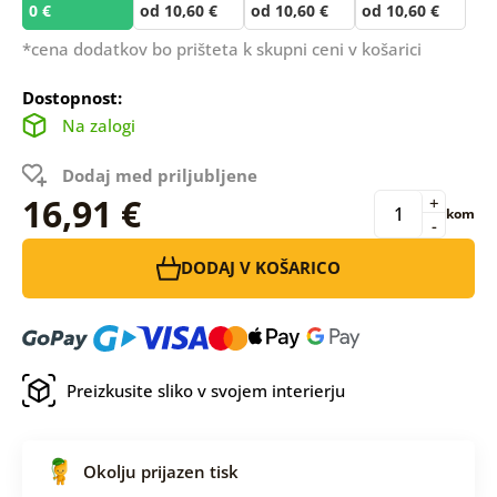
0 €
od 10,60 €
od 10,60 €
od 10,60 €
*cena dodatkov bo prišteta k skupni ceni v košarici
Dostopnost:
Na zalogi
Dodaj med priljubljene
16,91 €
+
kom
-
DODAJ V KOŠARICO
Preizkusite sliko v svojem interierju
Okolju prijazen tisk