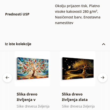
Okolju prijazen tisk
,
Platno
visoke kakovosti 280 g/m²
,
Prednosti USP
Nasičenost barv
,
Enostavna
namestitev
Iz iste kolekcije
Slika drevo
Slika drevo
S
in
življenja v
življenja zlata
ž
barvnem vitražu
magija
nja
Slike drevesa življenja
Slike drevesa življenja
Sl