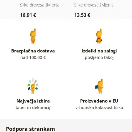
barvnem vitražu
magija
nja
Slike drevesa življenja
Slike drevesa življenja
Sl
16,91 €
13,53 €
1
Brezplačna dostava
Izdelki na zalogi
nad 100.00 €
pošljemo takoj
Največja izbira
Proizvedeno v EU
tapet in dekoracij
vrhunska kakovost tiska
Podpora strankam