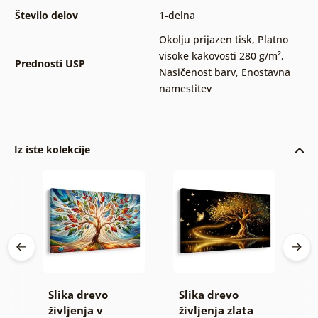
Število delov
1-delna
Okolju prijazen tisk
,
Platno
visoke kakovosti 280 g/m²
,
Prednosti USP
Nasičenost barv
,
Enostavna
namestitev
Iz iste kolekcije
Slika drevo
Slika drevo
S
in
življenja v
življenja zlata
ž