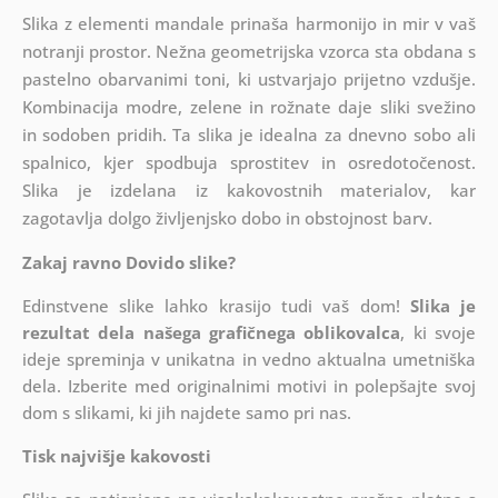
Slika z elementi mandale prinaša harmonijo in mir v vaš
notranji prostor. Nežna geometrijska vzorca sta obdana s
pastelno obarvanimi toni, ki ustvarjajo prijetno vzdušje.
Kombinacija modre, zelene in rožnate daje sliki svežino
in sodoben pridih. Ta slika je idealna za dnevno sobo ali
spalnico, kjer spodbuja sprostitev in osredotočenost.
Slika je izdelana iz kakovostnih materialov, kar
zagotavlja dolgo življenjsko dobo in obstojnost barv.
Zakaj ravno Dovido slike?
Edinstvene slike lahko krasijo tudi vaš dom!
Slika je
rezultat dela našega grafičnega oblikovalca
, ki
svoje
ideje spreminja v unikatna in vedno aktualna umetniška
dela. Izberite med originalnimi motivi in polepšajte svoj
dom s slikami, ki jih najdete samo pri nas.
Tisk najvišje kakovosti