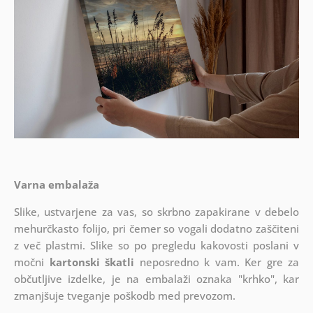
Varna embalaža
Slike, ustvarjene za vas, so skrbno zapakirane v debelo
mehurčkasto folijo, pri čemer so vogali dodatno zaščiteni
z več plastmi.
Slike so po pregledu kakovosti poslani v
močni
kartonski škatli
neposredno k vam. Ker gre za
občutljive izdelke, je na embalaži oznaka "krhko", kar
zmanjšuje tveganje poškodb med prevozom.