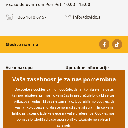
v času delovnih dni Pon-Pet: 10:00 - 15:00
+386 1810 87 57
info@dovido.si
Sledite nam na
Vse o nakupu
Uporabne informacije
Splošni in reklamacijski pogoji
O nas
Vaša zasebnost je za nas pomembna
Varovanje osebnih podatkov
Pogosto zastavljena vprašanja
Možnosti dostave in plačila
Kontakti
Datoteke s cookies vam omogočajo, da lahko hitreje najdete,
Vračilo blaga
Veleprodaja
kar potrebujete, prihranijo vam čas in preprečujejo, da bi se vam
prikazovali oglasi, ki vas ne zanimajo. Uporabljamo
cookies
, da
vas lahko obvestimo, da ste na naši spletni strani, in da vam
lahko prikažemo izdelke glede na vaše preference. Cookies nam
pomagajo izboljšati vašo uporabniško izkušnjo na spletnih
straneh.