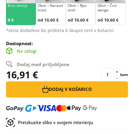
Brez okvirja
Okvir – Naravni
Okvir – Rjav
Okvir – Črni
hrast
oreh
wenge
0 €
od 10,60 €
od 10,60 €
od 10,60 €
*cena dodatkov bo prišteta k skupni ceni v košarici
Dostopnost:
Na zalogi
Dodaj med priljubljene
16,91 €
+
kom
-
DODAJ V KOŠARICO
Preizkusite sliko v svojem interierju