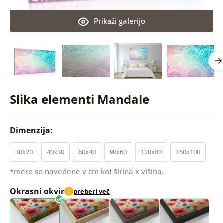
Prikaži galerijo
Slika elementi Mandale
Dimenzija:
30x20
40x30
60x40
90x60
120x80
150x100
*mere so navedene v cm kot širina x višina.
Okrasni okvir
preberi več
i