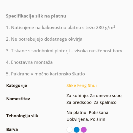
Specifikacije slik na platnu
2
1. Natisnjene na kakovostno platno s težo 280 g/m
2. Ne potrebujejo dodatnega okvirja
3. Tiskane s sodobnimi ploterji – visoka nasičenost barv
4. Enostavna montaža
5. Pakirane v močno kartonsko škatlo
Kategorije
Slike Feng Shui
Za kuhinjo
,
Za dnevno sobo
,
Namestitev
Za predsobo
,
Za spalnico
Na platnu
,
Potiskana
,
Tehnologija slik
Uokvirjena
,
Po širini
Barva