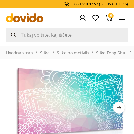
+386 1810 87 57
(Pon-Pet: 10 - 15)
0
Uvodna stran
Slike
Slike po motivih
Slike Feng Shui