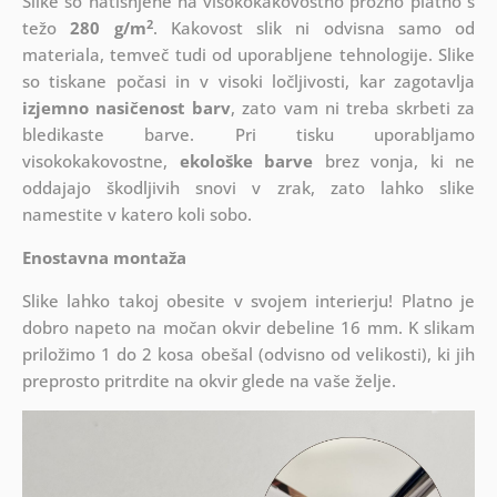
Slike so natisnjene na visokokakovostno prožno platno s
2
težo
280 g/m
. Kakovost slik ni odvisna samo od
materiala, temveč tudi od uporabljene tehnologije. Slike
so tiskane počasi in v visoki ločljivosti, kar zagotavlja
izjemno nasičenost barv
, zato vam ni treba skrbeti za
bledikaste barve. Pri tisku uporabljamo
visokokakovostne,
ekološke barve
brez vonja, ki ne
oddajajo škodljivih snovi v zrak, zato lahko slike
namestite v katero koli sobo.
Enostavna montaža
Slike lahko takoj obesite v svojem interierju! Platno je
dobro napeto na močan okvir debeline 16 mm. K slikam
priložimo 1 do 2 kosa obešal (odvisno od velikosti), ki jih
preprosto pritrdite na okvir glede na vaše želje.