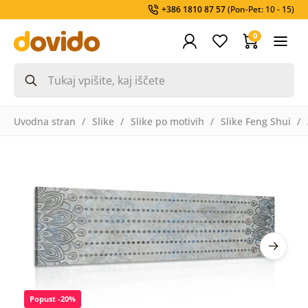
+386 1810 87 57
(Pon-Pet: 10 - 15)
0
Uvodna stran
Slike
Slike po motivih
Slike Feng Shui
Popust -20%