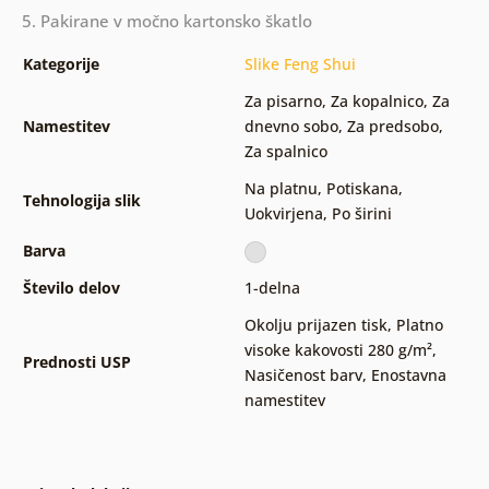
5. Pakirane v močno kartonsko škatlo
Kategorije
Slike Feng Shui
Za pisarno
,
Za kopalnico
,
Za
Namestitev
dnevno sobo
,
Za predsobo
,
Za spalnico
Na platnu
,
Potiskana
,
Tehnologija slik
Uokvirjena
,
Po širini
Barva
Število delov
1-delna
Okolju prijazen tisk
,
Platno
visoke kakovosti 280 g/m²
,
Prednosti USP
Nasičenost barv
,
Enostavna
namestitev