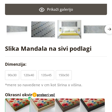
Prikaži galerijo
Slika Mandala na sivi podlagi
Dimenzija:
90x30
120x40
135x45
150x50
*mere so navedene v cm kot širina x višina.
Okrasni okvir
preberi več
i