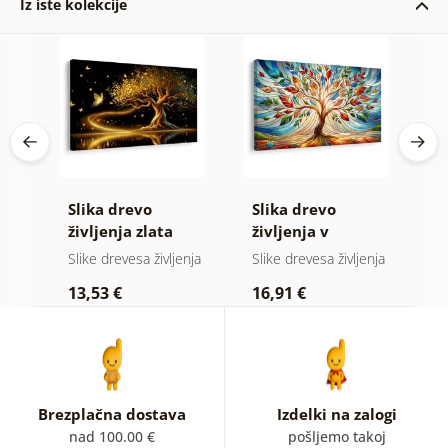
Iz iste kolekcije
evo
Slika drevo
Slika drevo
S
vi
življenja zlata
življenja v
ž
magija
barvnem vitražu
nja
Slike drevesa življenja
Slike drevesa življenja
Sl
13,53 €
16,91 €
1
Brezplačna dostava
Izdelki na zalogi
nad 100.00 €
pošljemo takoj