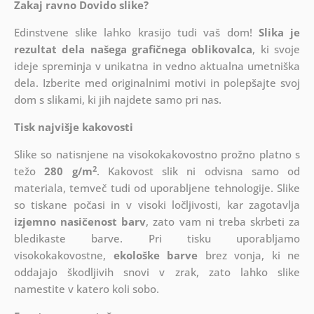
Zakaj ravno Dovido slike?
Edinstvene slike lahko krasijo tudi vaš dom!
Slika je
rezultat dela našega grafičnega oblikovalca
, ki
svoje
ideje spreminja v unikatna in vedno aktualna umetniška
dela. Izberite med originalnimi motivi in polepšajte svoj
dom s slikami, ki jih najdete samo pri nas.
Tisk najvišje kakovosti
Slike so natisnjene na visokokakovostno prožno platno s
2
težo
280 g/m
. Kakovost slik ni odvisna samo od
materiala, temveč tudi od uporabljene tehnologije. Slike
so tiskane počasi in v visoki ločljivosti, kar zagotavlja
izjemno nasičenost barv
, zato vam ni treba skrbeti za
bledikaste barve. Pri tisku uporabljamo
visokokakovostne,
ekološke barve
brez vonja, ki ne
oddajajo škodljivih snovi v zrak, zato lahko slike
namestite v katero koli sobo.