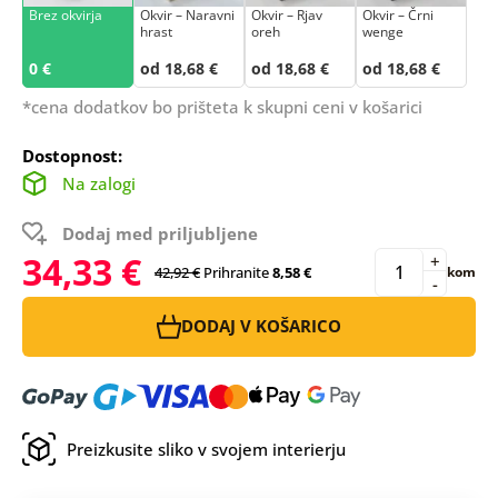
Brez okvirja
Okvir – Naravni
Okvir – Rjav
Okvir – Črni
hrast
oreh
wenge
0 €
od 18,68 €
od 18,68 €
od 18,68 €
*cena dodatkov bo prišteta k skupni ceni v košarici
Dostopnost:
Na zalogi
Dodaj med priljubljene
34,33 €
+
42,92 €
Prihranite
8,58 €
kom
-
DODAJ V KOŠARICO
Preizkusite sliko v svojem interierju