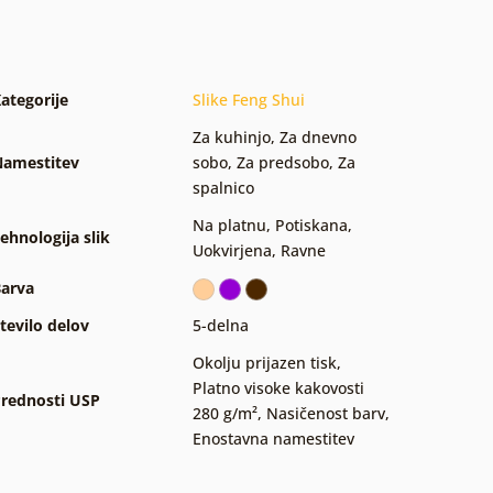
ategorije
Slike Feng Shui
Za kuhinjo
,
Za dnevno
amestitev
sobo
,
Za predsobo
,
Za
spalnico
Na platnu
,
Potiskana
,
ehnologija slik
Uokvirjena
,
Ravne
arva
tevilo delov
5-delna
Okolju prijazen tisk
,
Platno visoke kakovosti
rednosti USP
280 g/m²
,
Nasičenost barv
,
Enostavna namestitev