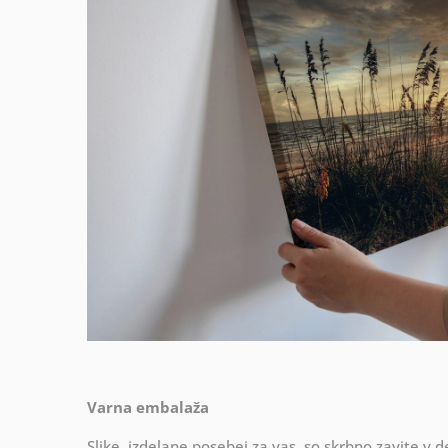
Varna embalaža
Slike, izdelane posebej za vas, so skrbno zavite v d