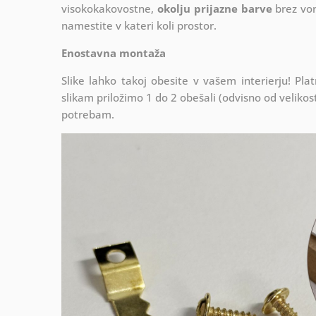
visokokakovostne,
okolju prijazne barve
brez von
namestite v kateri koli prostor.
Enostavna montaža
Slike lahko takoj obesite v vašem interierju! P
slikam priložimo 1 do 2 obešali (odvisno od velikosti
potrebam.