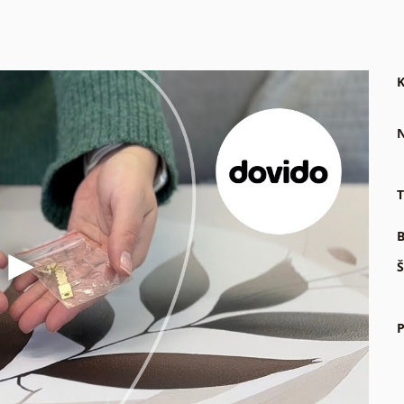
K
N
T
B
Š
P