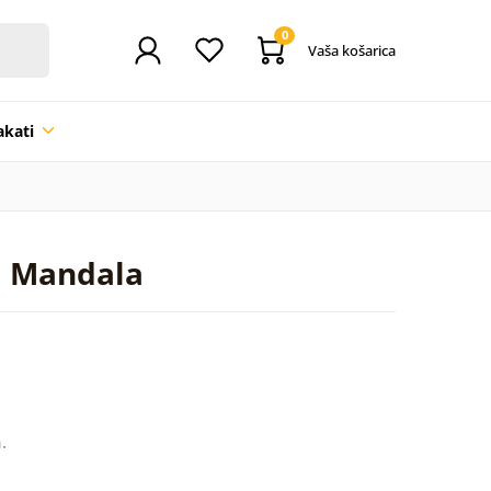
0
Vaša košarica
akati
va Mandala
.