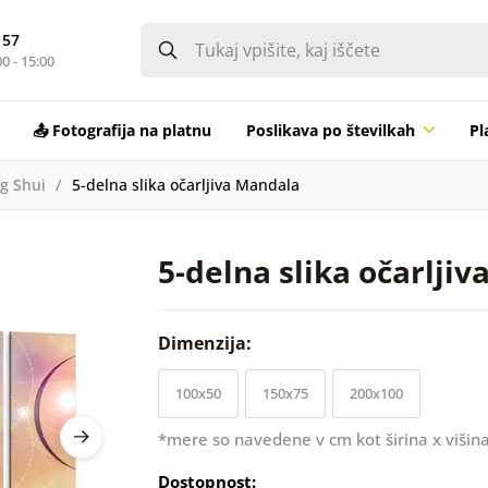
 57
0 - 15:00
📤 Fotografija na platnu
Poslikava po številkah
Pl
ng Shui
5-delna slika očarljiva Mandala
5-delna slika očarlji
Dimenzija:
100x50
150x75
200x100
*mere so navedene v cm kot širina x višina
Dostopnost: