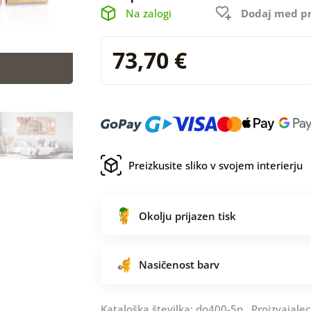
Na zalogi
Dodaj med pr
73,70 €
Preizkusite sliko v svojem interierju
Okolju prijazen tisk
Nasičenost barv
Kataloška številka: do400-5n Proizvajalec