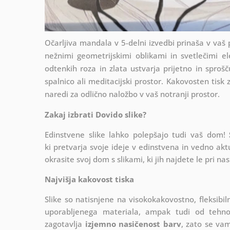
Očarljiva mandala v 5-delni izvedbi prinaša v vaš 
nežnimi geometrijskimi oblikami in svetlečimi el
odtenkih roza in zlata ustvarja prijetno in sprošč
spalnico ali meditacijski prostor. Kakovosten tisk 
naredi za odlično naložbo v vaš notranji prostor.
Zakaj izbrati Dovido slike?
Edinstvene slike lahko polepšajo tudi vaš dom!
ki
pretvarja svoje ideje v edinstvena in vedno akt
okrasite svoj dom s slikami, ki jih najdete le pri nas
Najvišja kakovost tiska
Slike so natisnjene na visokokakovostno, fleksibi
uporabljenega materiala, ampak tudi od tehnolo
zagotavlja
izjemno nasičenost barv
, zato se vam