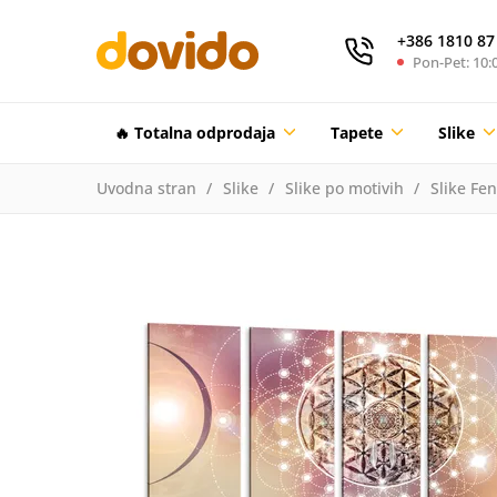
+386 1810 87
Pon-Pet: 10:0
🔥 Totalna odprodaja
Tapete
Slike
Uvodna stran
Slike
Slike po motivih
Slike Fe