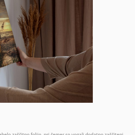
ebelo zaščitno folijo, pri čemer so vogali dodatno zaščiteni