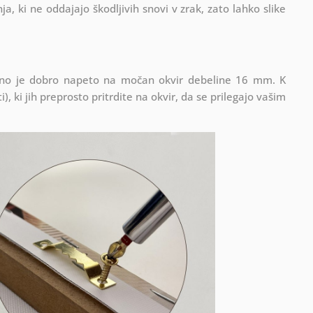
ja, ki ne oddajajo škodljivih snovi v zrak, zato lahko slike
latno je dobro napeto na močan okvir debeline 16 mm. K
), ki jih preprosto pritrdite na okvir, da se prilegajo vašim