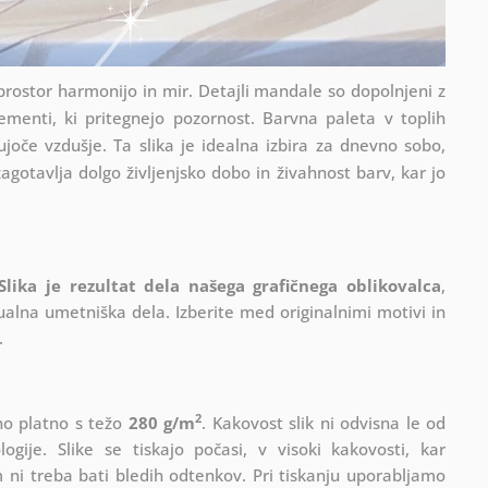
prostor harmonijo in mir. Detajli mandale so dopolnjeni z
ementi, ki pritegnejo pozornost. Barvna paleta v toplih
ujoče vzdušje. Ta slika je idealna izbira za dnevno sobo,
zagotavlja dolgo življenjsko dobo in živahnost barv, kar jo
Slika je rezultat dela našega grafičnega oblikovalca
,
ualna umetniška dela. Izberite med originalnimi motivi in
.
2
lno platno s težo
280 g/m
. Kakovost slik ni odvisna le od
gije. Slike se tiskajo počasi, v visoki kakovosti, kar
 ni treba bati bledih odtenkov. Pri tiskanju uporabljamo