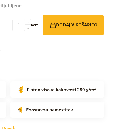
iljubljene
+
DODAJ V KOŠARICO
kom
-
Platno visoke kakovosti 280 g/m²
Enostavna namestitev
:
Dovido