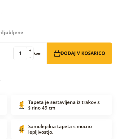
.
iljubljene
+
DODAJ V KOŠARICO
kom
-
Tapeta je sestavljena iz trakov s
širino 49 cm
Samolepilna tapeta s močno
lepljivostjo.