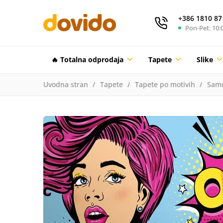
+386 1810 87
Pon-Pet: 10:0
🔥 Totalna odprodaja
Tapete
Slike
Uvodna stran
Tapete
Tapete po motivih
Samo