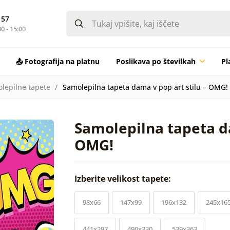
 57
0 - 15:00
📤 Fotografija na platnu
Poslikava po številkah
Pl
lepilne tapete
Samolepilna tapeta dama v pop art stilu – OMG!
Samolepilna tapeta da
OMG!
Izberite velikost tapete:
98x66
147x99
196x132
245x16
441x297
490x330
539x363