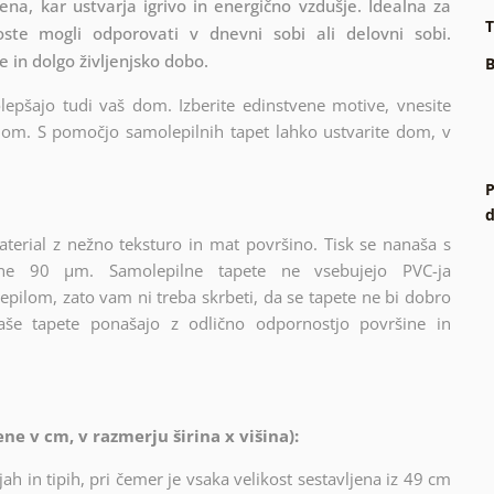
na, kar ustvarja igrivo in energično vzdušje. Idealna za
T
oste mogli odporovati v dnevni sobi ali delovni sobi.
 in dolgo življenjsko dobo.
B
olepšajo tudi vaš dom. Izberite edinstvene motive, vnesite
 dom. S pomočjo samolepilnih tapet lahko ustvarite dom, v
P
d
terial z nežno teksturo in mat površino. Tisk se nanaša s
ine 90 µm. Samolepilne tapete ne vsebujejo PVC-ja
epilom, zato vam ni treba skrbeti, da se tapete ne bi dobro
naše tapete ponašajo z odlično odpornostjo površine in
e v cm, v razmerju širina x višina):
ah in tipih, pri čemer je vsaka velikost sestavljena iz 49 cm