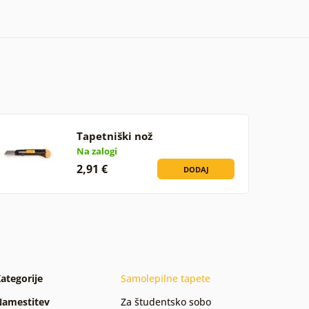
Tapetniški nož
Na zalogi
2,91 €
DODAJ
ategorije
Samolepilne tapete
amestitev
Za študentsko sobo