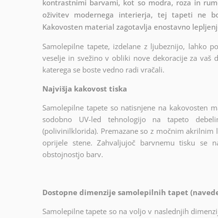
kontrastnimi barvami, kot so modra, roza in rume
oživitev modernega interierja, tej tapeti ne b
Kakovosten material zagotavlja enostavno lepljenje
Samolepilne tapete, izdelane z ljubeznijo, lahko p
veselje in svežino v obliki nove dekoracije za vaš
katerega se boste vedno radi vračali.
Najvišja kakovost tiska
Samolepilne tapete so natisnjene na kakovosten ma
sodobno UV-led tehnologijo na tapeto debel
(polivinilklorida). Premazane so z močnim akrilnim l
oprijele stene. Zahvaljujoč barvnemu tisku se 
obstojnostjo barv.
Dostopne dimenzije samolepilnih tapet (naveden
Samolepilne tapete so na voljo v naslednjih dimenzij