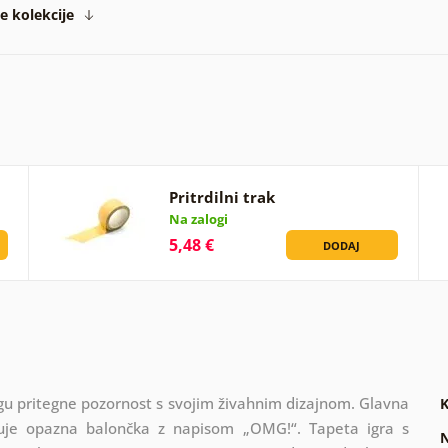
te kolekcije
Pritrdilni trak
Na zalogi
5,48 €
DODAJ
u pritegne pozornost s svojim živahnim dizajnom. Glavna
K
njuje opazna balončka z napisom „OMG!“. Tapeta igra s
N