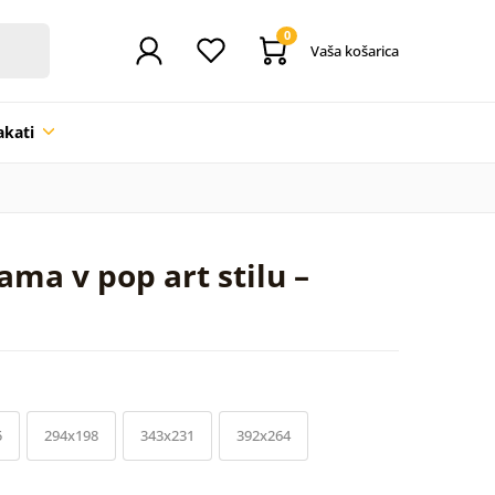
0
Vaša košarica
akati
ma v pop art stilu –
5
294x198
343x231
392x264