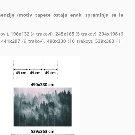
enzije (motiv tapete ostaja enak, spreminja se le
ovi),
196x132
(4 trakovi),
245x165
(5 trakov),
294x198
(6
,
441x297
(9 trakov),
490x330
(10 trakov),
539x363
(11