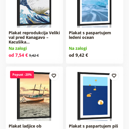
Plakat reprodukcija Veliki
Plakat s paspartujem
val pred Kanagavo –
ledeni ocean
Kacušika…
Na zalogi
Na zalogi
od 7,54 €
od 9,42 €
9,42 €
Popust -20%
Plakat ladjice ob
Plakat s paspartujem piš