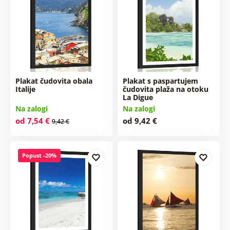
Plakat čudovita obala
Plakat s paspartujem
Italije
čudovita plaža na otoku
La Digue
Na zalogi
Na zalogi
od 7,54 €
od 9,42 €
9,42 €
Popust -20%