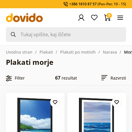
+386 1810 87 57
(Pon-Pet: 10 - 15)
0
Uvodna stran
Plakati
Plakati po motivih
Narava
Mor
Plakati morje
67
Filter
rezultat
Razvrsti