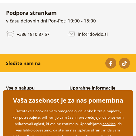
Podpora strankam
v času delovnih dni Pon-Pet: 10:00 - 15:00
+386 1810 87 57
info@dovido.si
Sledite nam na
Vse o nakupu
Uporabne informacije
Splošni in reklamacijski pogoji
O nas
Vaša zasebnost je za nas pomembna
Varovanje osebnih podatkov
Pogosto zastavljena vprašanja
Možnosti dostave in plačila
Kontakti
Datoteke s cookies vam omogočajo, da lahko hitreje najdete,
Vračilo blaga
Veleprodaja
kar potrebujete, prihranijo vam čas in preprečujejo, da bi se vam
prikazovali oglasi, ki vas ne zanimajo. Uporabljamo
cookies
, da
vas lahko obvestimo, da ste na naši spletni strani, in da vam