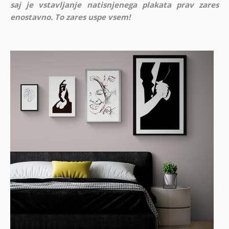
saj je vstavljanje natisnjenega plakata prav zares
enostavno. To zares uspe vsem!