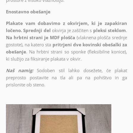
prostore z visoko vlažnostjo.
Enostavno obešanje
Plakate vam dobavimo z okvirjem, ki je zapakiran
ločeno. Sprednji del
okvirja je zaščiten s
pleksi steklom
.
Na hrbtni strani je MDF plošča
(vlaknena plošča srednje
gostote), na katero sta
pritrjeni dve kovinski obešalki za
obešanje
. Na hrbtni strani so sponke (fleksibilne konice),
ki služijo za fiksiranje plakata v okvir.
Naš namig:
Sodoben stil lahko dosežete, če plakat
preprosto postavite na tla ali pa na pohištvo in ga
prislonite ob steno.