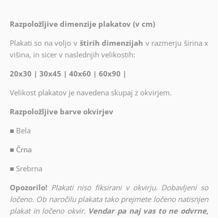
Razpoložljive dimenzije plakatov (v cm)
Plakati so na voljo v
štirih dimenzijah
v razmerju širina x
višina, in sicer v naslednjih velikostih:
20x30 | 30x45 | 40x60 | 60x90 |
Velikost plakatov je navedena skupaj z okvirjem.
Razpoložljive barve okvirjev
■
Bela
■ Črna
■
Srebrna
Opozorilo!
Plakati niso fiksirani v okvirju. Dobavljeni so
ločeno. Ob naročilu plakata tako prejmete ločeno natisnjen
plakat in ločeno okvir.
Vendar pa naj vas to ne odvrne,