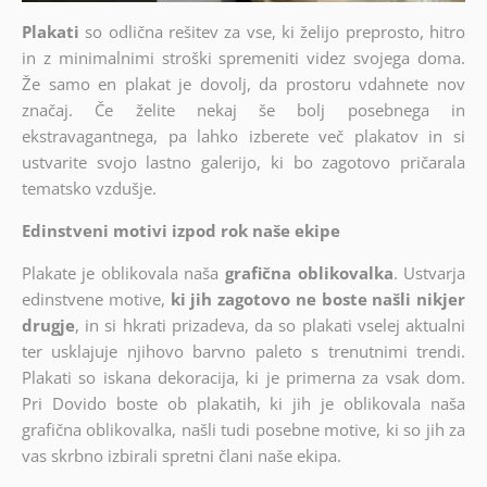
Plakati
so odlična rešitev za vse, ki želijo preprosto, hitro
in z minimalnimi stroški spremeniti videz svojega doma.
Že samo en plakat je dovolj, da prostoru vdahnete nov
značaj. Če želite nekaj še bolj posebnega in
ekstravagantnega, pa lahko izberete več plakatov in si
ustvarite svojo lastno galerijo, ki bo zagotovo pričarala
tematsko vzdušje.
Edinstveni motivi izpod rok naše ekipe
Plakate je oblikovala naša
grafična oblikovalka
. Ustvarja
edinstvene motive,
ki jih zagotovo ne boste našli nikjer
drugje
, in si hkrati prizadeva, da so plakati vselej aktualni
ter usklajuje njihovo barvno paleto s trenutnimi trendi.
Plakati so iskana dekoracija, ki je primerna za vsak dom.
Pri Dovido boste ob plakatih, ki jih je oblikovala naša
grafična oblikovalka, našli tudi posebne motive, ki so jih za
vas skrbno izbirali spretni člani naše ekipa.