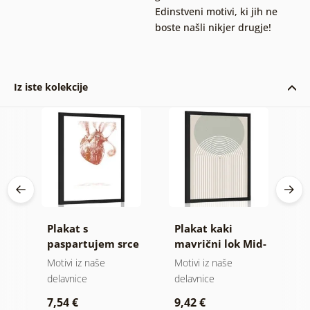
Edinstveni motivi, ki jih ne
boste našli nikjer drugje!
Iz iste kolekcije
Plakat s
Plakat kaki
P
paspartujem srce
mavrični lok Mid-
v
mu
s citatom
Century
M
Motivi iz naše
Motivi iz naše
Mo
delavnice
delavnice
d
7,54 €
9,42 €
7