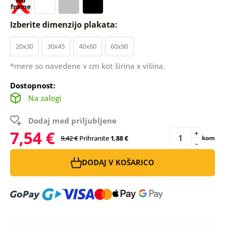
Izberite dimenzijo plakata:
20x30
30x45
40x60
60x90
*mere so navedene v cm kot širina x višina.
Dostopnost:
Na zalogi
Dodaj med priljubljene
7,54 €
+
9,42 €
Prihranite
1,88 €
kom
-
DODAJ V KOŠARICO