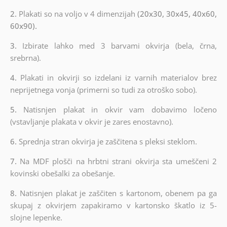
2.
Plakati so na voljo v 4 dimenzijah
(20x30, 30x45, 40x60,
60x90).
3.
Izbirate lahko med 3 barvami okvirja (bela, črna,
srebrna).
4.
Plakati in okvirji so izdelani iz varnih materialov brez
neprijetnega vonja (primerni so tudi za otroško sobo).
5.
Natisnjen plakat in okvir vam dobavimo ločeno
(vstavljanje plakata v okvir je zares enostavno).
6.
Sprednja stran okvirja je zaščitena s pleksi steklom.
7.
Na MDF plošči na hrbtni strani okvirja sta umeščeni 2
kovinski obešalki za obešanje.
8.
Natisnjen plakat je zaščiten s kartonom, obenem pa ga
skupaj z okvirjem zapakiramo v kartonsko škatlo iz 5-
slojne lepenke.