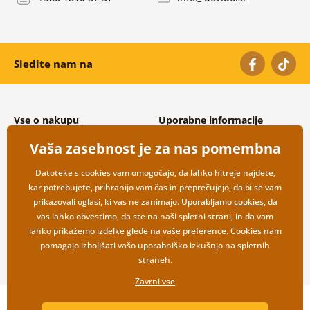
Sledite nam na
Vse o nakupu
Uporabne informacije
Splošni in reklamacijski pogoji
O nas
Vaša zasebnost je za nas pomembna
Varovanje osebnih podatkov
Pogosto zastavljena vprašanja
Možnosti dostave in plačila
Kontakti
Datoteke s cookies vam omogočajo, da lahko hitreje najdete,
Vračilo blaga
Veleprodaja
kar potrebujete, prihranijo vam čas in preprečujejo, da bi se vam
prikazovali oglasi, ki vas ne zanimajo. Uporabljamo
cookies
, da
vas lahko obvestimo, da ste na naši spletni strani, in da vam
lahko prikažemo izdelke glede na vaše preference. Cookies nam
pomagajo izboljšati vašo uporabniško izkušnjo na spletnih
straneh.
Zavrni vse
Copyright ©2019 © Dovido.si.