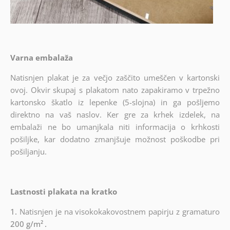
Varna embalaža
Natisnjen plakat je za večjo zaščito umeščen v kartonski
ovoj. Okvir skupaj s plakatom nato zapakiramo v trpežno
kartonsko škatlo iz lepenke (5-slojna) in ga pošljemo
direktno na vaš naslov. Ker gre za krhek izdelek, na
embalaži ne bo umanjkala niti informacija o krhkosti
pošiljke, kar dodatno zmanjšuje možnost poškodbe pri
pošiljanju.
Lastnosti plakata na kratko
1.
Natisnjen je na visokokakovostnem papirju z gramaturo
200 g/m²
.