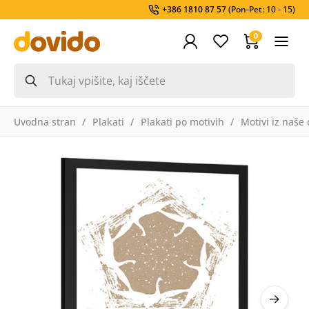
+386 1810 87 57
(Pon-Pet: 10 - 15)
0
Uvodna stran
Plakati
Plakati po motivih
Motivi iz naše