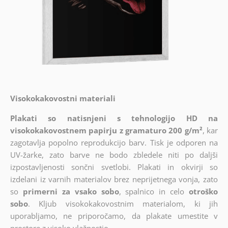
Visokokakovostni materiali
Plakati so natisnjeni s tehnologijo HD na
visokokakovostnem papirju z gramaturo 200 g/m²
, kar
zagotavlja popolno reprodukcijo barv. Tisk je odporen na
UV-žarke, zato barve ne bodo zbledele niti po daljši
izpostavljenosti sončni svetlobi. Plakati in okvirji so
izdelani iz varnih materialov brez neprijetnega vonja, zato
so
primerni za vsako sobo
, spalnico in celo
otroško
sobo
. Kljub visokokakovostnim materialom, ki jih
uporabljamo, ne priporočamo, da plakate umestite v