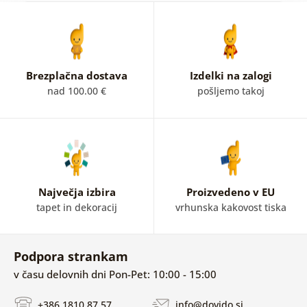
Brezplačna dostava
Izdelki na zalogi
nad 100.00 €
pošljemo takoj
Največja izbira
Proizvedeno v EU
tapet in dekoracij
vrhunska kakovost tiska
Podpora strankam
v času delovnih dni Pon-Pet: 10:00 - 15:00
+386 1810 87 57
info@dovido.si