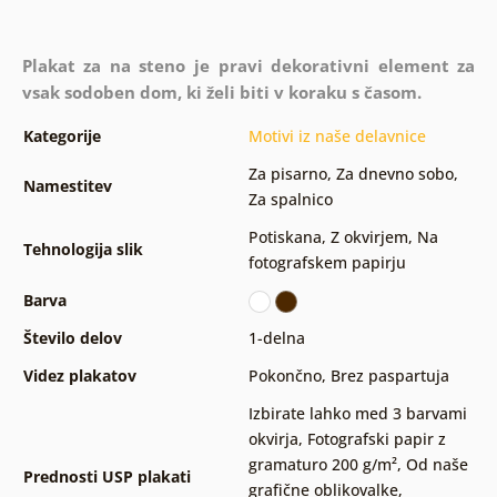
Plakat za na steno je pravi dekorativni element za
vsak sodoben dom, ki želi biti v koraku s časom.
Kategorije
Motivi iz naše delavnice
Za pisarno
,
Za dnevno sobo
,
Namestitev
Za spalnico
Potiskana
,
Z okvirjem
,
Na
Tehnologija slik
fotografskem papirju
Barva
Število delov
1-delna
Videz plakatov
Pokončno
,
Brez paspartuja
Izbirate lahko med 3 barvami
okvirja
,
Fotografski papir z
gramaturo 200 g/m²
,
Od naše
Prednosti USP plakati
grafične oblikovalke
,