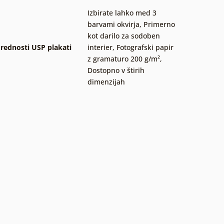
Izbirate lahko med 3
barvami okvirja
,
Primerno
kot darilo za sodoben
rednosti USP plakati
interier
,
Fotografski papir
z gramaturo 200 g/m²
,
Dostopno v štirih
dimenzijah