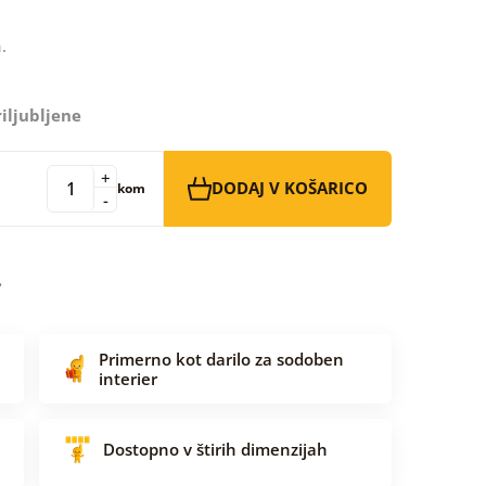
.
iljubljene
+
DODAJ V KOŠARICO
kom
-
Primerno kot darilo za sodoben
interier
Dostopno v štirih dimenzijah