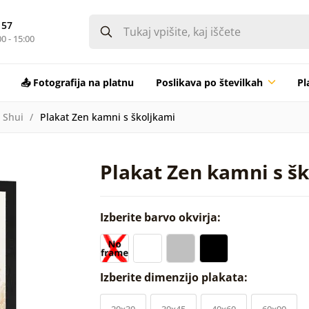
 57
0 - 15:00
📤 Fotografija na platnu
Poslikava po številkah
Pl
 Shui
Plakat Zen kamni s školjkami
Plakat Zen kamni s š
Izberite barvo okvirja:
Izberite dimenzijo plakata:
20x30
30x45
40x60
60x90