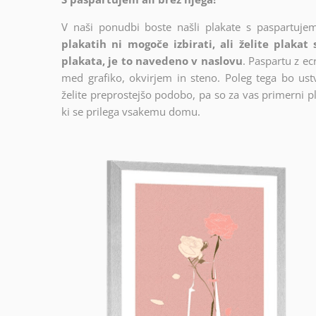
V naši ponudbi boste našli plakate s paspartujem
plakatih ni mogoče izbirati, ali želite plakat
plakata, je to navedeno v naslovu
. Paspartu z e
med grafiko, okvirjem in steno. Poleg tega bo ustva
želite preprostejšo podobo, pa so za vas primerni pl
ki se prilega vsakemu domu.