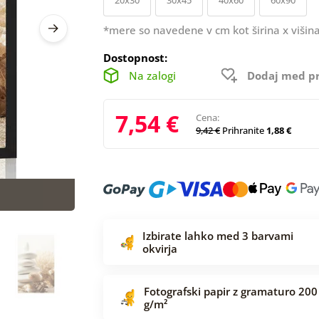
*mere so navedene v cm kot širina x višina
Dostopnost:
Na zalogi
Dodaj med pr
7,54 €
Cena:
9,42 €
Prihranite
1,88 €
Izbirate lahko med 3 barvami
okvirja
Fotografski papir z gramaturo 200
g/m²