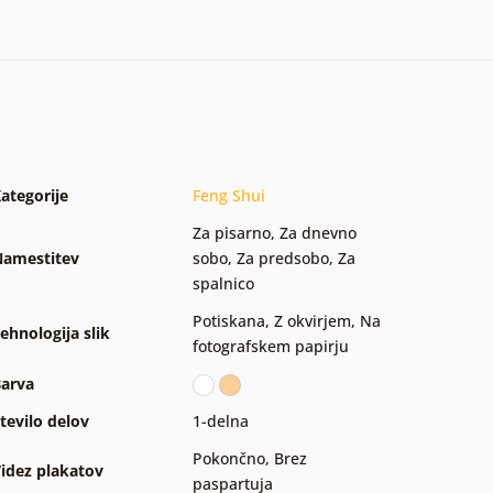
ategorije
Feng Shui
Za pisarno
,
Za dnevno
amestitev
sobo
,
Za predsobo
,
Za
spalnico
Potiskana
,
Z okvirjem
,
Na
ehnologija slik
fotografskem papirju
arva
tevilo delov
1-delna
Pokončno
,
Brez
idez plakatov
paspartuja