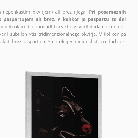
 (lepenkastim okvirjem) ali brez njega.
Pri posameznih
 s paspartujem ali brez. V kolikor je paspartu že del
cru odtenkom bo poudaril barve in ustvaril dodaten kontrast
ril subtilen vtis tridimenzionalnega okvirja. V kolikor pa
akati brez paspartuja. So prefinjen minimalističen dodatek,