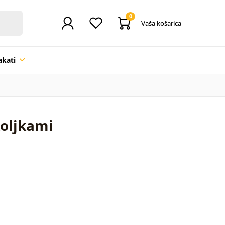
0
Vaša košarica
akati
koljkami