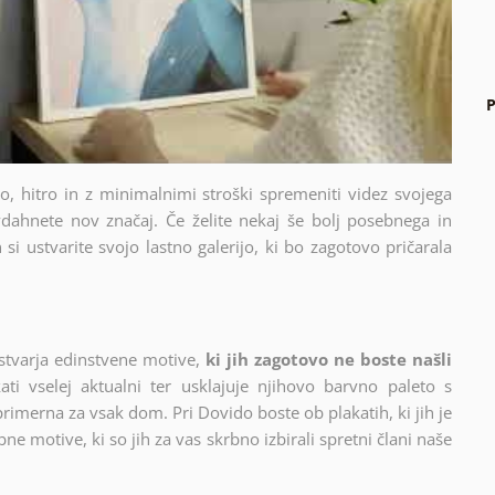
P
sto, hitro in z minimalnimi stroški spremeniti videz svojega
dahnete nov značaj. Če želite nekaj še bolj posebnega in
si ustvarite svojo lastno galerijo, ki bo zagotovo pričarala
stvarja edinstvene motive,
ki jih zagotovo ne boste našli
ati vselej aktualni ter usklajuje njihovo barvno paleto s
 primerna za vsak dom. Pri Dovido boste ob plakatih, ki jih je
ne motive, ki so jih za vas skrbno izbirali spretni člani naše