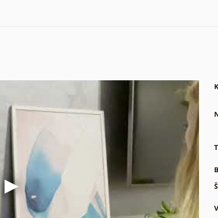
K
N
T
B
Š
V