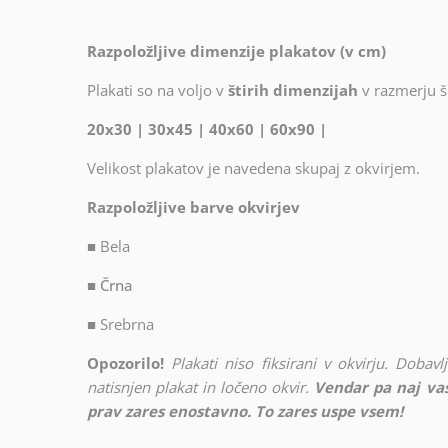
Razpoložljive dimenzije plakatov (v cm)
Plakati so na voljo v
štirih dimenzijah
v razmerju ši
20x30 | 30x45 | 40x60 | 60x90 |
Velikost plakatov je navedena skupaj z okvirjem.
Razpoložljive barve okvirjev
■
Bela
■ Črna
■
Srebrna
Opozorilo!
Plakati niso fiksirani v okvirju. Doba
natisnjen plakat in ločeno okvir.
Vendar pa naj vas
prav zares enostavno. To zares uspe vsem!