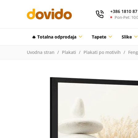
+386 1810 87
Pon-Pet: 10:0
🔥 Totalna odprodaja
Tapete
Slike
Uvodna stran
Plakati
Plakati po motivih
Feng