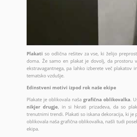
Plakati
so odlična rešitev za vse, ki želijo prepro
doma. Že samo en plakat je dovolj, da prostoru v
ekstravagantnega, pa lahko izberete več plakatov in 
tematsko vzdušje.
Edinstveni motivi izpod rok naše ekipe
Plakate je oblikovala naša
grafična oblikovalka
. U
nikjer drugje
, in si hkrati prizadeva, da so plak
trenutnimi trendi. Plakati so iskana dekoracija, ki je
oblikovala naša grafična oblikovalka, našli tudi poseb
ekipa.