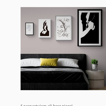
S paspartujem ali brez njega!