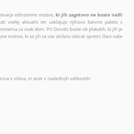
stvarja edinstvene motive,
ki jih zagotovo ne boste našli
ati vselej aktualni ter usklajuje njihovo barvno paleto s
 primerna za vsak dom. Pri Dovido boste ob plakatih, ki jih je
ne motive, ki so jih za vas skrbno izbirali spretni člani naše
rina x višina, in sicer v naslednjih velikostih: