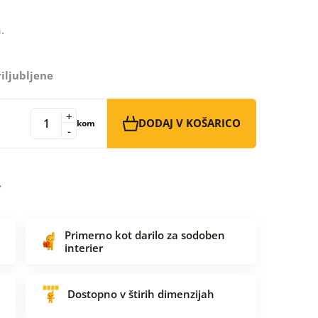
.
iljubljene
+
DODAJ V KOŠARICO
kom
-
Primerno kot darilo za sodoben
interier
Dostopno v štirih dimenzijah