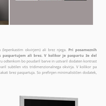
 (lepenkastim okvirjem) ali brez njega.
Pri posameznih
 s paspartujem ali brez. V kolikor je paspartu že del
cru odtenkom bo poudaril barve in ustvaril dodaten kontrast
ril subtilen vtis tridimenzionalnega okvirja. V kolikor pa
akati brez paspartuja. So prefinjen minimalističen dodatek,