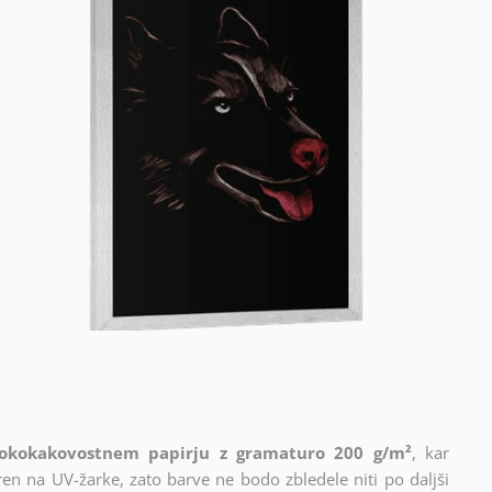
isokokakovostnem papirju z gramaturo 200 g/m²
, kar
en na UV-žarke, zato barve ne bodo zbledele niti po daljši