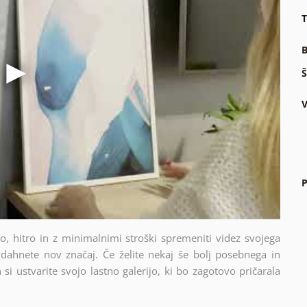
T
B
Š
V
P
sto, hitro in z minimalnimi stroški spremeniti videz svojega
dahnete nov značaj. Če želite nekaj še bolj posebnega in
si ustvarite svojo lastno galerijo, ki bo zagotovo pričarala