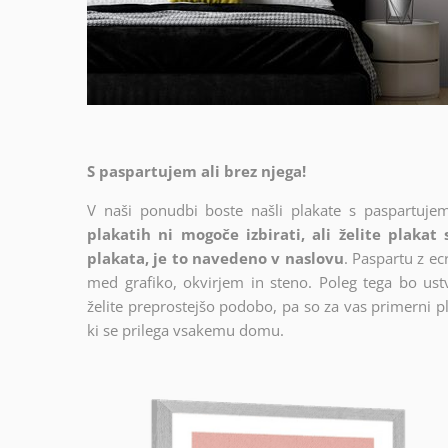
S paspartujem ali brez njega!
V naši ponudbi boste našli plakate s paspartujem
plakatih ni mogoče izbirati, ali želite plakat
plakata, je to navedeno v naslovu
. Paspartu z e
med grafiko, okvirjem in steno. Poleg tega bo ustva
želite preprostejšo podobo, pa so za vas primerni pl
ki se prilega vsakemu domu.