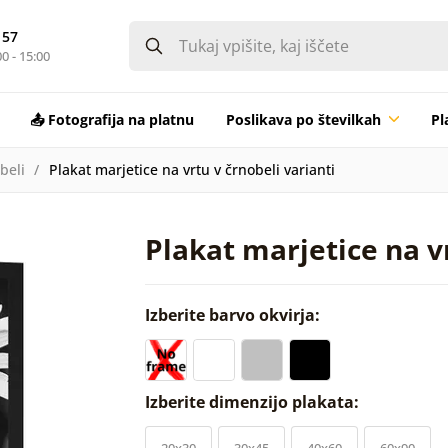
 57
0 - 15:00
📤 Fotografija na platnu
Poslikava po številkah
Pl
beli
Plakat marjetice na vrtu v črnobeli varianti
Plakat marjetice na vr
Izberite barvo okvirja:
Izberite dimenzijo plakata:
20x30
30x45
40x60
60x90