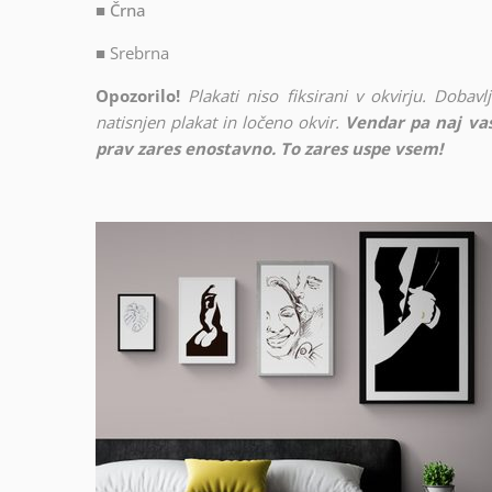
■ Črna
■
Srebrna
Opozorilo!
Plakati niso fiksirani v okvirju. Doba
natisnjen plakat in ločeno okvir.
Vendar pa naj vas
prav zares enostavno. To zares uspe vsem!