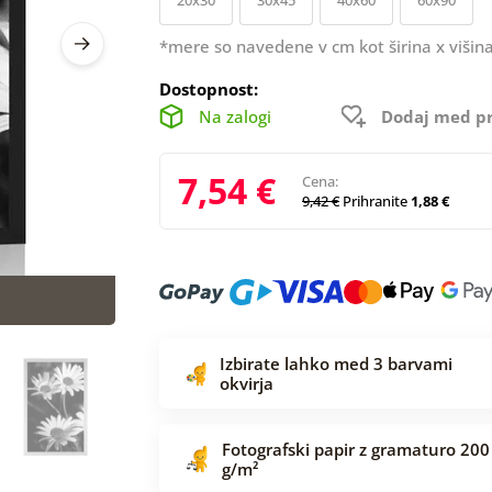
*mere so navedene v cm kot širina x višina
Dostopnost:
Na zalogi
Dodaj med pr
7,54 €
Cena:
9,42 €
Prihranite
1,88 €
Izbirate lahko med 3 barvami
okvirja
Fotografski papir z gramaturo 200
g/m²