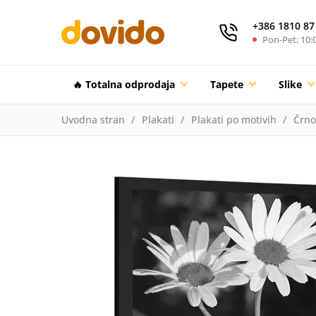
+386 1810 87
Pon-Pet: 10:0
🔥 Totalna odprodaja
Tapete
Slike
Uvodna stran
Plakati
Plakati po motivih
Črno