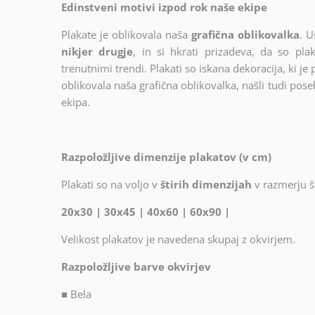
Edinstveni motivi izpod rok naše ekipe
Plakate je oblikovala naša
grafična oblikovalka
. U
nikjer drugje
, in si hkrati prizadeva, da so plak
trenutnimi trendi. Plakati so iskana dekoracija, ki je
oblikovala naša grafična oblikovalka, našli tudi poseb
ekipa.
Razpoložljive dimenzije plakatov (v cm)
Plakati so na voljo v
štirih dimenzijah
v razmerju ši
20x30 | 30x45 | 40x60 | 60x90 |
Velikost plakatov je navedena skupaj z okvirjem.
Razpoložljive barve okvirjev
■
Bela