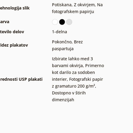
Potiskana
,
Z okvirjem
,
Na
ehnologija slik
fotografskem papirju
arva
tevilo delov
1-delna
Pokončno
,
Brez
idez plakatov
paspartuja
Izbirate lahko med 3
barvami okvirja
,
Primerno
kot darilo za sodoben
rednosti USP plakati
interier
,
Fotografski papir
z gramaturo 200 g/m²
,
Dostopno v štirih
dimenzijah