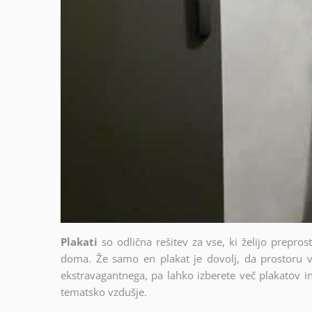
Plakati
so odlična rešitev za vse, ki želijo prepro
doma. Že samo en plakat je dovolj, da prostoru v
ekstravagantnega, pa lahko izberete več plakatov in 
tematsko vzdušje.