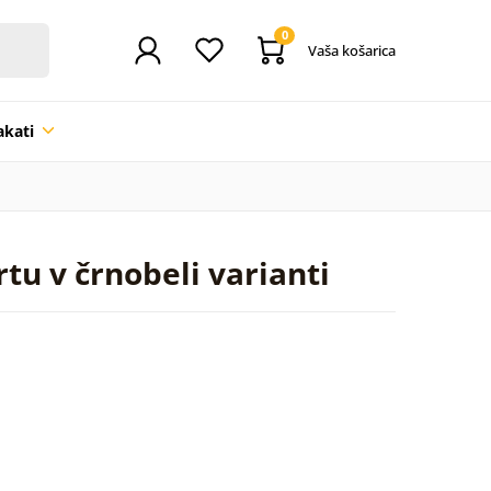
0
Vaša košarica
akati
tu v črnobeli varianti