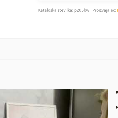
Kataloška številka: p205bw Proizvajalec:
K
N