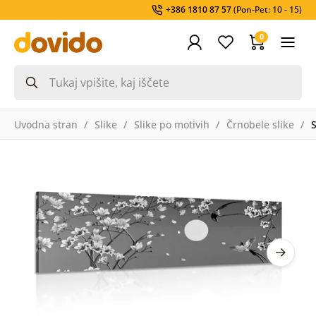
+386 1810 87 57
(Pon-Pet: 10 - 15)
0
Uvodna stran
Slike
Slike po motivih
Črnobele slike
S