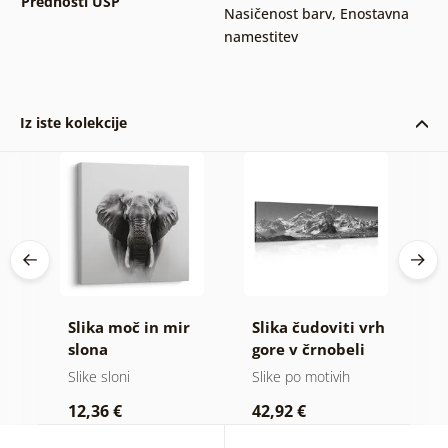
Prednosti USP
Nasičenost barv
,
Enostavna
namestitev
Iz iste kolekcije
Slika moč in mir
Slika čudoviti vrh
S
slona
gore v črnobeli
g
izvedbi
Slike sloni
Slike po motivih
Vi
12,36 €
42,92 €
2