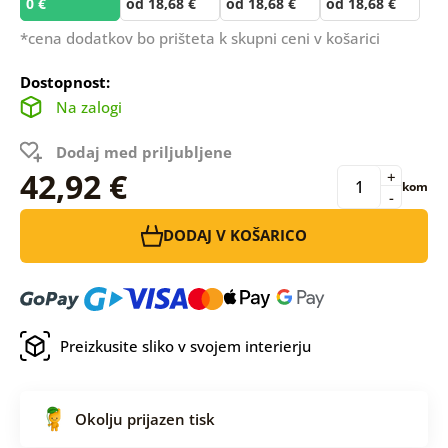
0 €
od 18,68 €
od 18,68 €
od 18,68 €
*cena dodatkov bo prišteta k skupni ceni v košarici
Dostopnost:
Na zalogi
Dodaj med priljubljene
42,92 €
+
kom
-
DODAJ V KOŠARICO
Preizkusite sliko v svojem interierju
Okolju prijazen tisk