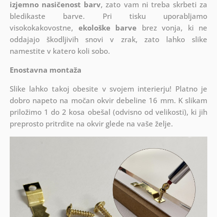
izjemno nasičenost barv
, zato vam ni treba skrbeti za
bledikaste barve. Pri tisku uporabljamo
visokokakovostne,
ekološke barve
brez vonja, ki ne
oddajajo škodljivih snovi v zrak, zato lahko slike
namestite v katero koli sobo.
Enostavna montaža
Slike lahko takoj obesite v svojem interierju! Platno je
dobro napeto na močan okvir debeline 16 mm. K slikam
priložimo 1 do 2 kosa obešal (odvisno od velikosti), ki jih
preprosto pritrdite na okvir glede na vaše želje.