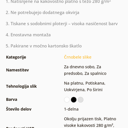
2
1. Natisnjene na kakovostno platno s težo 280 g/m
2. Ne potrebujejo dodatnega okvirja
3. Tiskane s sodobnimi ploterji – visoka nasičenost barv
4. Enostavna montaža
5. Pakirane v močno kartonsko škatlo
Kategorije
Črnobele slike
Za dnevno sobo
,
Za
Namestitev
predsobo
,
Za spalnico
Na platnu
,
Potiskana
,
Tehnologija slik
Uokvirjena
,
Po širini
Barva
Število delov
1-delna
Okolju prijazen tisk
,
Platno
visoke kakovosti 280 g/m²
,