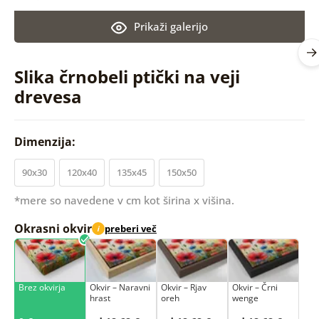
Prikaži galerijo
Slika črnobeli ptički na veji
drevesa
Dimenzija:
90x30
120x40
135x45
150x50
*mere so navedene v cm kot širina x višina.
Okrasni okvir
preberi več
i
Brez okvirja
Okvir – Naravni
Okvir – Rjav
Okvir – Črni
hrast
oreh
wenge