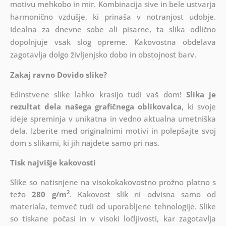
motivu mehkobo in mir. Kombinacija sive in bele ustvarja
harmonično vzdušje, ki prinaša v notranjost udobje.
Idealna za dnevne sobe ali pisarne, ta slika odlično
dopolnjuje vsak slog opreme. Kakovostna obdelava
zagotavlja dolgo življenjsko dobo in obstojnost barv.
Zakaj ravno Dovido slike?
Edinstvene slike lahko krasijo tudi vaš dom!
Slika je
rezultat dela našega grafičnega oblikovalca
, ki
svoje
ideje spreminja v unikatna in vedno aktualna umetniška
dela. Izberite med originalnimi motivi in polepšajte svoj
dom s slikami, ki jih najdete samo pri nas.
Tisk najvišje kakovosti
Slike so natisnjene na visokokakovostno prožno platno s
2
težo
280 g/m
. Kakovost slik ni odvisna samo od
materiala, temveč tudi od uporabljene tehnologije. Slike
so tiskane počasi in v visoki ločljivosti, kar zagotavlja