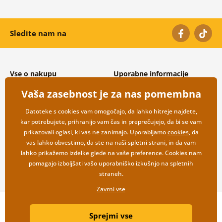
Sledite nam na
Vse o nakupu
Uporabne informacije
Splošni in reklamacijski pogoji
O nas
Vaša zasebnost je za nas pomembna
Varovanje osebnih podatkov
Pogosto zastavljena vprašanja
Možnosti dostave in plačila
Kontakti
Datoteke s cookies vam omogočajo, da lahko hitreje najdete,
Vračilo blaga
Veleprodaja
kar potrebujete, prihranijo vam čas in preprečujejo, da bi se vam
prikazovali oglasi, ki vas ne zanimajo. Uporabljamo
cookies
, da
vas lahko obvestimo, da ste na naši spletni strani, in da vam
lahko prikažemo izdelke glede na vaše preference. Cookies nam
pomagajo izboljšati vašo uporabniško izkušnjo na spletnih
straneh.
Zavrni vse
Copyright ©2019 © Dovido.si.
Sprejmi vse
Webdesign
Litvanyi.sk
| Spletno trgovino je ustvaril